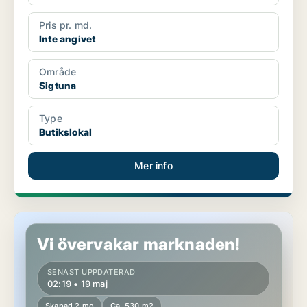
Pris pr. md.
Inte angivet
Område
Sigtuna
Type
Butikslokal
Mer info
Butikslokal i Sigtuna
Vi övervakar marknaden!
SENAST UPPDATERAD
02:19 • 19 maj
Skapad 2 mo
Ca. 530 m2