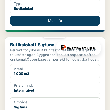
Type
Butikslokal
Mer info
PLATINA
Butikslokal i Sigtuna
Butikslokal i Sigtuna
Perfekt för yrkesbutikEn fastighet med bra läge och
förutsättningar. Byggnaden kan lätt anpassas efter
önskemål.ÖppenLäget är perfekt för logistiska flöden
o...
Areal
1 000 m2
Pris pr. md.
Inte angivet
Område
Sigtuna