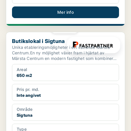
Mer info
PLATINA
Butikslokal i Sigtuna
Butikslokal i Sigtuna
Unika etableringsmöjligheter i ett växande Märsta
Centrum.En ny möjlighet växer fram i hjärtat av
Märsta Centrum en modern fastighet som kombinerar
starkt ha...
Areal
650 m2
Pris pr. md.
Inte angivet
Område
Sigtuna
Type