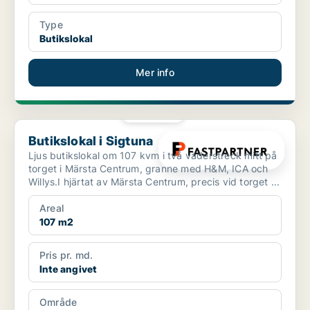
Type
Butikslokal
Mer info
PLATINA
Butikslokal i Sigtuna
Butikslokal i Sigtuna
Ljus butikslokal om 107 kvm i två väderstreck mitt på
torget i Märsta Centrum, granne med H&M, ICA och
Willys.I hjärtat av Märsta Centrum, precis vid torget ...
Areal
107 m2
Pris pr. md.
Inte angivet
Område