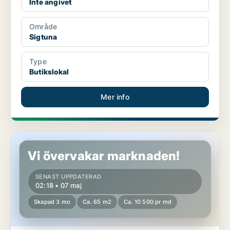
Inte angivet
Område
Sigtuna
Type
Butikslokal
Mer info
Butikslokal i Sigtuna, Märsta
Vi övervakar marknaden!
SENAST UPPDATERAD
02:18 • 07 maj
Skapad 3 mo
Ca. 65 m2
Ca. 10 500 pr md