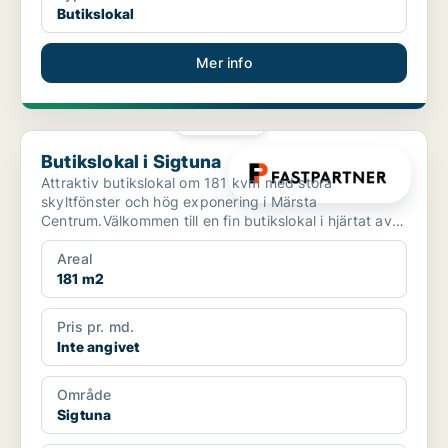
Butikslokal
Mer info
PLATINA
Butikslokal i Sigtuna
Butikslokal i Sigtuna
Attraktiv butikslokal om 181 kvm med stora
skyltfönster och hög exponering i Märsta
Centrum.Välkommen till en fin butikslokal i hjärtat av
Märsta Centrum. Lo...
Areal
181 m2
Pris pr. md.
Inte angivet
Område
Sigtuna