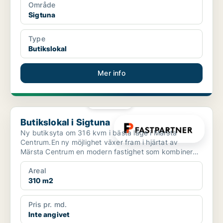
Område
Sigtuna
Type
Butikslokal
Mer info
PLATINA
Butikslokal i Sigtuna
Butikslokal i Sigtuna
Ny butiksyta om 316 kvm i bästa läge i Märsta
Centrum.En ny möjlighet växer fram i hjärtat av
Märsta Centrum en modern fastighet som kombinerar
ett starkt ha...
Areal
310 m2
Pris pr. md.
Inte angivet