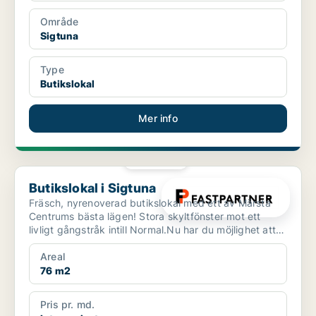
Område
Sigtuna
Type
Butikslokal
Mer info
PLATINA
Butikslokal i Sigtuna
Butikslokal i Sigtuna
Fräsch, nyrenoverad butikslokal med ett av Märsta
Centrums bästa lägen! Stora skyltfönster mot ett
livligt gångstråk intill Normal.Nu har du möjlighet att
et...
Areal
76 m2
Pris pr. md.