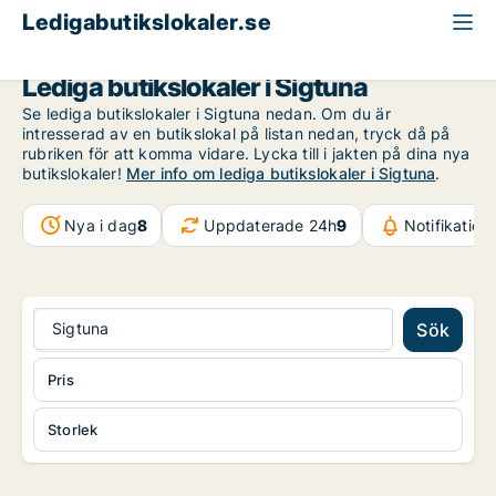
Ledigabutikslokaler.se
Stockholms län
Sigtuna
Lediga butikslokaler i Sigtuna
Se lediga butikslokaler i Sigtuna nedan. Om du är
intresserad av en butikslokal på listan nedan, tryck då på
rubriken för att komma vidare. Lycka till i jakten på dina nya
butikslokaler!
Mer info om lediga butikslokaler i Sigtuna
.
Nya i dag
8
Uppdaterade 24h
9
Notifikatio
Sigtuna
Sök
Pris
Storlek