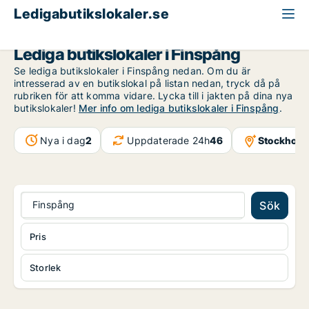
Ledigabutikslokaler.se
Östergötland
Finspång
Lediga butikslokaler i Finspång
Se lediga butikslokaler i Finspång nedan. Om du är
intresserad av en butikslokal på listan nedan, tryck då på
rubriken för att komma vidare. Lycka till i jakten på dina nya
butikslokaler!
Mer info om lediga butikslokaler i Finspång
.
Nya i dag
2
Uppdaterade 24h
46
Stockholm
Finspång
Sök
Pris
Storlek