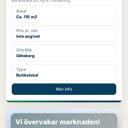
Butikslokal att hyra i Göteborg
Areal
Ca. 115 m2
Pris pr. md.
Inte angivet
Område
Göteborg
Type
Butikslokal
Mer info
Butikslokal i Göteborg
Vi övervakar marknaden!