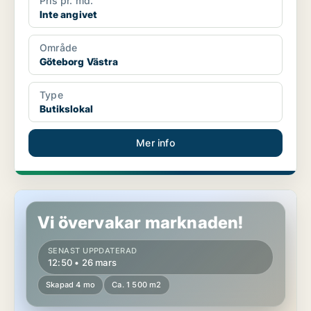
Pris pr. md.
Inte angivet
Område
Göteborg Västra
Type
Butikslokal
Mer info
Butikslokal i Göteborg Västra
Vi övervakar marknaden!
SENAST UPPDATERAD
12:50 • 26 mars
Skapad 4 mo
Ca. 1 500 m2