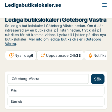
Ledigabutikslokaler.se
Göteborg
Göteborg Västra
Lediga butikslokaler i Göteborg Västra
Se lediga butikslokaler i Göteborg Västra nedan. Om du är
intresserad av en butikslokal på listan nedan, tryck då på
rubriken för att komma vidare. Lycka till i jakten på dina nya
butikslokaler!
Mer info om lediga butikslokaler i Göteborg
Västra
.
Nya i dag
6
Uppdaterade 24h
33
Notifikati
Göteborg Västra
Sök
Pris
Storlek