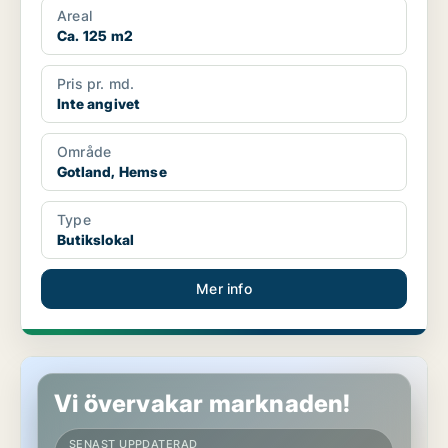
Areal
Ca. 125 m2
Pris pr. md.
Inte angivet
Område
Gotland, Hemse
Type
Butikslokal
Mer info
Butikslokal i Gotland
Vi övervakar marknaden!
SENAST UPPDATERAD