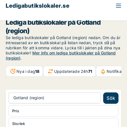
Ledigabutikslokaler.se
Gotland (region)
Lediga butikslokaler på Gotland
(region)
Se lediga butikslokaler på Gotland (region) nedan. Om du är
intresserad av en butikslokal på listan nedan, tryck då på
rubriken för att komma vidare. Lycka till i jakten på dina nya
butikslokaler!
Mer info om lediga butikslokaler på Gotland
(region)
.
Nya i dag
18
Uppdaterade 24h
71
Notifikati
Gotland (region)
Sök
Pris
Storlek