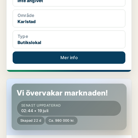
Inte angivet
Område
Karlstad
Type
Butikslokal
Mer info
Butikslokal i Årjäng
Vi övervakar marknaden!
SENAST UPPDATERAD
02:44 • 19 juli
Skapad 22 d
Ca. 980 000 kr.