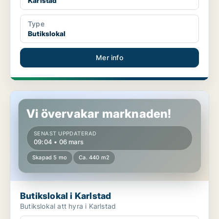
Karlstad
Type
Butikslokal
Mer info
Butikslokal i Karlstad
Vi övervakar marknaden!
SENAST UPPDATERAD
09:04 • 06 mars
Skapad 5 mo
Ca. 440 m2
Butikslokal i Karlstad
Butikslokal att hyra i Karlstad