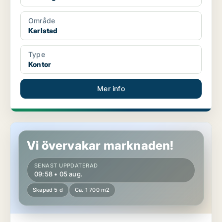
Område
Karlstad
Type
Kontor
Mer info
Butikslokal i Karlstad
Vi övervakar marknaden!
SENAST UPPDATERAD
09:58 • 05 aug.
Skapad 5 d
Ca. 1 700 m2