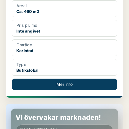
Areal
Ca. 460 m2
Pris pr. md.
Inte angivet
Område
Karlstad
Type
Butikslokal
Mer info
Butikslokal i Karlstad
Vi övervakar marknaden!