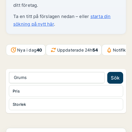
ditt företag.
Ta en titt på förslagen nedan – eller
starta din
sökning på nytt här
.
Nya i dag
40
Uppdaterade 24h
54
Notifikat
Grums
Sök
Pris
Storlek
Kontor i Karlstad