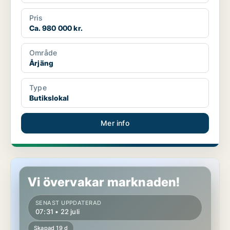
Pris
Ca. 980 000 kr.
Område
Årjäng
Type
Butikslokal
Mer info
Butikslokal i Årjäng
Vi övervakar marknaden!
SENAST UPPDATERAD
07:31 • 22 juli
Skapad 19 d