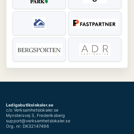
Ledigabutikslokaler.se
c/o Verksamhetslokaler.se
Mynstersvej 3, Frederiksberg
support@verksamhetslokaler.se
Org. nr: DK32147496