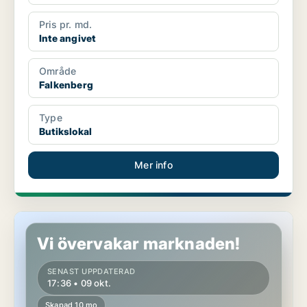
Pris pr. md.
Inte angivet
Område
Falkenberg
Type
Butikslokal
Mer info
Butikslokal i Kungsbacka
Vi övervakar marknaden!
SENAST UPPDATERAD
17:36 • 09 okt.
Skapad 10 mo