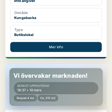
Inte angivet
Område
Kungsbacka
Type
Butikslokal
Mer info
Butikslokal i Halmstad
Vi övervakar marknaden!
SENAST UPPDATERAD
18:37 • 10 mars
Skapad 4 mo
Ca. 215 m2