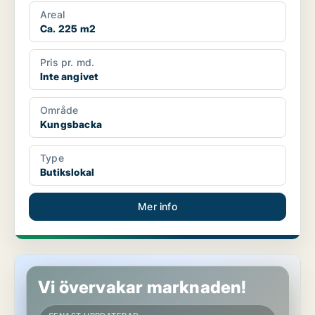
Areal
Ca. 225 m2
Pris pr. md.
Inte angivet
Område
Kungsbacka
Type
Butikslokal
Mer info
Butikslokal i Halmstad
Vi övervakar marknaden!