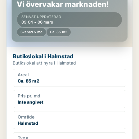
Vi övervakar marknaden!
SENAST UPPDATERAD
09:04 • 06 mars
Skapad 5 mo
Ca. 85 m2
Butikslokal i Halmstad
Butikslokal att hyra i Halmstad
Areal
Ca. 85 m2
Pris pr. md.
Inte angivet
Område
Halmstad
Type