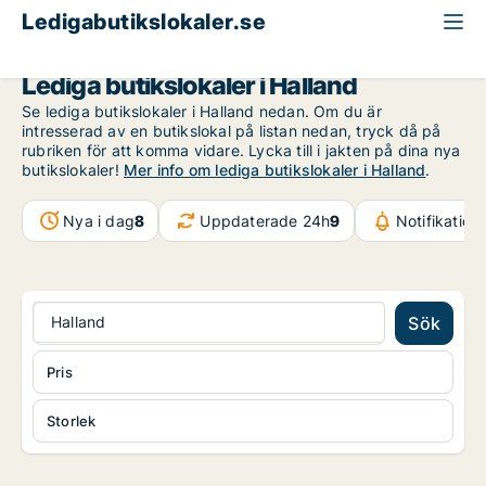
Ledigabutikslokaler.se
Halland
Lediga butikslokaler i Halland
Se lediga butikslokaler i Halland nedan. Om du är
intresserad av en butikslokal på listan nedan, tryck då på
rubriken för att komma vidare. Lycka till i jakten på dina nya
butikslokaler!
Mer info om lediga butikslokaler i Halland
.
Nya i dag
8
Uppdaterade 24h
9
Notifikatio
Halland
Sök
Pris
Storlek