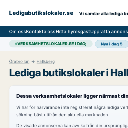
Ledigabutikslokaler.se
Vi samlar alla lediga 
Om oss
Kontakta oss
Hitta hyresgäst
Upprätta annon
VERKSAMHETSLOKALER.SE I DAG;
Nya i dag
5
Örebro län
Hallsberg
Lediga butikslokaler i Ha
Dessa verksamhetslokaler ligger närmast di
Vi har för närvarande inte registrerat några lediga v
sökning bäst utifrån den aktuella marknaden.
De visade annonserna kan avvika från din ursprungliga 