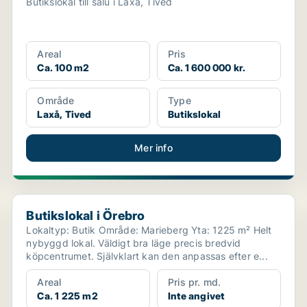
Butikslokal till salu i Laxå, Tived
Areal
Pris
Ca. 100 m2
Ca. 1 600 000 kr.
Område
Type
Laxå, Tived
Butikslokal
Mer info
Butikslokal i Örebro
Butikslokal i Örebro
Lokaltyp: Butik Område: Marieberg Yta: 1225 m² Helt
nybyggd lokal. Väldigt bra läge precis bredvid
köpcentrumet. Självklart kan den anpassas efter e...
Areal
Pris pr. md.
Ca. 1 225 m2
Inte angivet