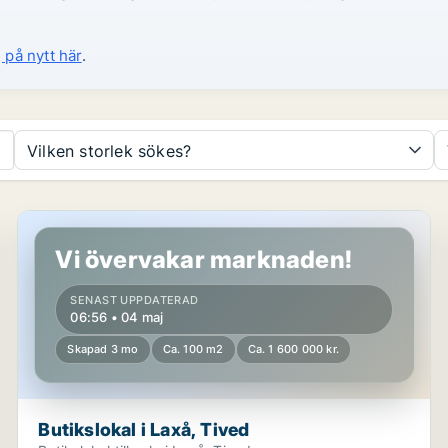
 på nytt här
.
Vilken storlek sökes?
Butikslokal i Laxå, Tived
Vi övervakar marknaden!
SENAST UPPDATERAD
06:56 • 04 maj
Skapad 3 mo
Ca. 100 m2
Ca. 1 600 000 kr.
Butikslokal i Laxå, Tived