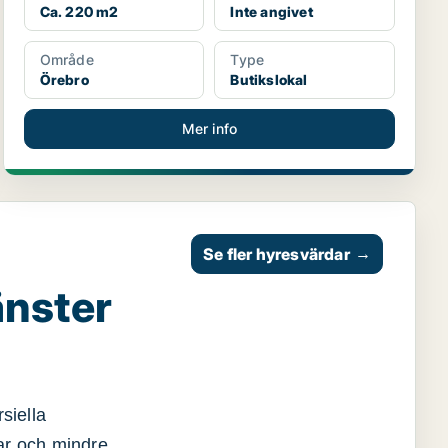
Ca. 220 m2
Inte angivet
Område
Type
Örebro
Butikslokal
Mer info
Se fler hyresvärdar
→
änster
siella
gar och mindre