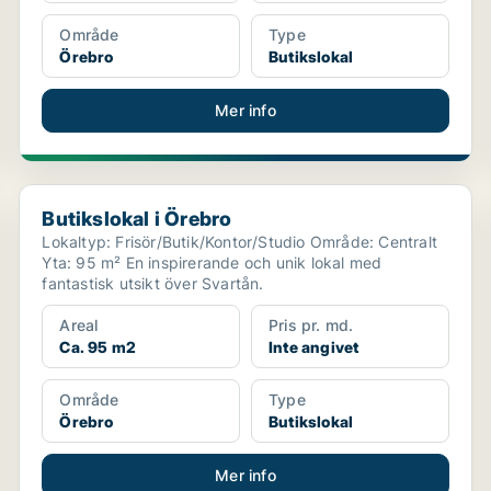
Område
Type
Örebro
Butikslokal
Mer info
Butikslokal i Örebro
Butikslokal i Örebro
Lokaltyp: Frisör/Butik/Kontor/Studio Område: Centralt
Yta: 95 m² En inspirerande och unik lokal med
fantastisk utsikt över Svartån.
Areal
Pris pr. md.
Ca. 95 m2
Inte angivet
Område
Type
Örebro
Butikslokal
Mer info