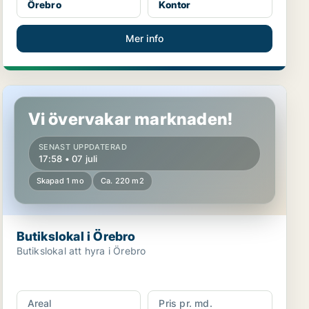
Örebro
Kontor
Mer info
Butikslokal i Örebro
Vi övervakar marknaden!
SENAST UPPDATERAD
17:58 • 07 juli
Skapad 1 mo
Ca. 220 m2
Butikslokal i Örebro
Butikslokal att hyra i Örebro
Areal
Pris pr. md.