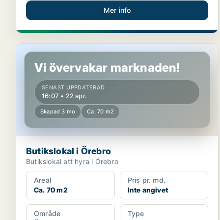
Mer info
Butikslokal i Örebro
Vi övervakar marknaden!
SENAST UPPDATERAD
16:07 • 22 apr.
Skapad 3 mo
Ca. 70 m2
Butikslokal i Örebro
Butikslokal att hyra i Örebro
Areal
Pris pr. md.
Ca. 70 m2
Inte angivet
Område
Type