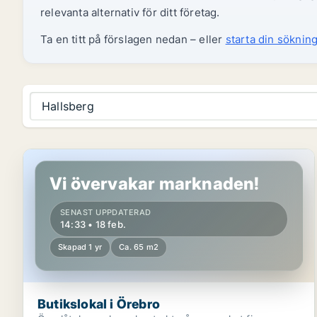
relevanta alternativ för ditt företag.
Ta en titt på förslagen nedan – eller
starta din sökning
Hallsberg
Butikslokal i Örebro
Vi övervakar marknaden!
SENAST UPPDATERAD
14:33 • 18 feb.
Skapad 1 yr
Ca. 65 m2
Butikslokal i Örebro