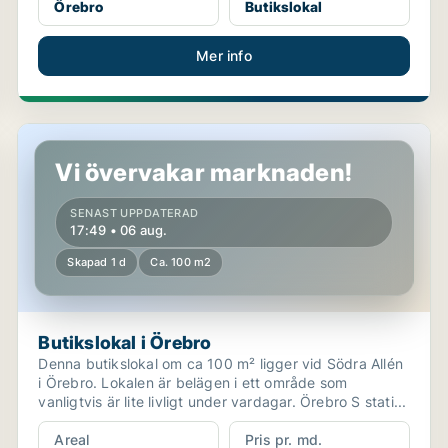
Örebro
Butikslokal
Mer info
Butikslokal i Örebro
Vi övervakar marknaden!
SENAST UPPDATERAD
17:49 • 06 aug.
Skapad 1 d
Ca. 100 m2
Butikslokal i Örebro
Denna butikslokal om ca 100 m² ligger vid Södra Allén
i Örebro. Lokalen är belägen i ett område som
vanligtvis är lite livligt under vardagar. Örebro S stati...
Areal
Pris pr. md.