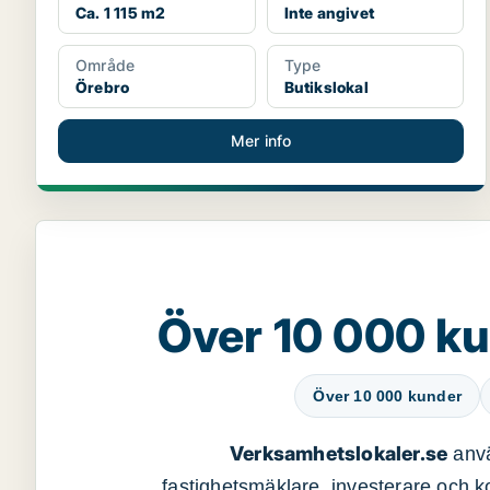
Ca. 1 115 m2
Inte angivet
Område
Type
Örebro
Butikslokal
Mer info
Över 10 000 ku
Över 10 000 kunder
Verksamhetslokaler.se
anvä
fastighetsmäklare, investerare och ko