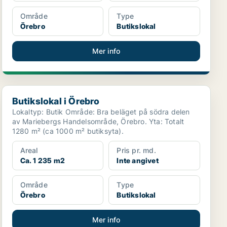
Område
Type
Örebro
Butikslokal
Mer info
Butikslokal i Örebro
Butikslokal i Örebro
Lokaltyp: Butik Område: Bra beläget på södra delen
av Mariebergs Handelsområde, Örebro. Yta: Totalt
1280 m² (ca 1000 m² butiksyta).
Areal
Pris pr. md.
Ca. 1 235 m2
Inte angivet
Område
Type
Örebro
Butikslokal
Mer info