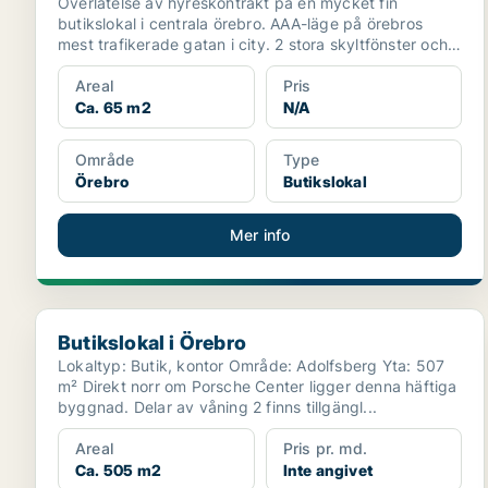
Överlåtelse av hyreskontrakt på en mycket fin
butikslokal i centrala örebro. AAA-läge på örebros
mest trafikerade gatan i city. 2 stora skyltfönster och
br...
Areal
Pris
Ca. 65 m2
N/A
Område
Type
Örebro
Butikslokal
Mer info
Butikslokal i Örebro
Butikslokal i Örebro
Lokaltyp: Butik, kontor Område: Adolfsberg Yta: 507
m² Direkt norr om Porsche Center ligger denna häftiga
byggnad. Delar av våning 2 finns tillgängl...
Areal
Pris pr. md.
Ca. 505 m2
Inte angivet