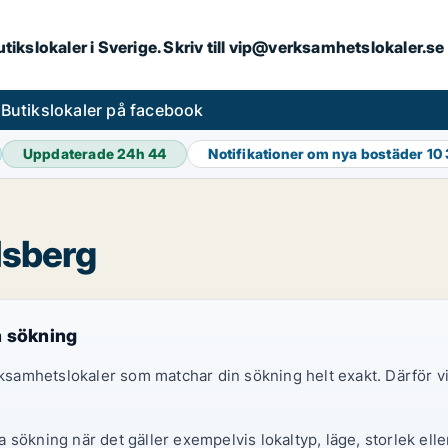
butikslokaler i Sverige. Skriv till vip@verksamhetslokaler.s
s
Butikslokaler på facebook
Uppdaterade 24h
44
Notifikationer om nya bostäder
10
llsberg
n sökning
erksamhetslokaler som matchar din sökning helt exakt. Därför
sökning när det gäller exempelvis lokaltyp, läge, storlek elle