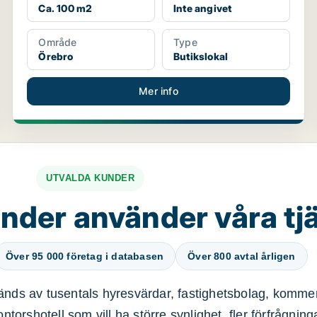
Ca. 100 m2
Inte angivet
Område
Type
Örebro
Butikslokal
Mer info
UTVALDA KUNDER
nder använder våra tj
Över 95 000 företag i databasen
Över 800 avtal årligen
nds av tusentals hyresvärdar, fastighetsbolag, kommer
ntorshotell som vill ha större synlighet, fler förfrågnin