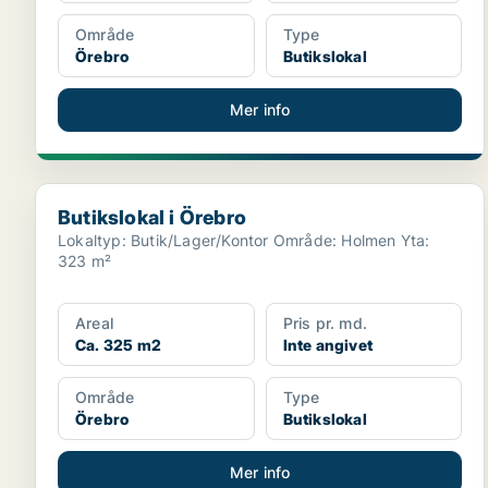
Område
Type
Örebro
Butikslokal
Mer info
Butikslokal i Örebro
Butikslokal i Örebro
Lokaltyp: Butik/Lager/Kontor Område: Holmen Yta:
323 m²
Areal
Pris pr. md.
Ca. 325 m2
Inte angivet
Område
Type
Örebro
Butikslokal
Mer info