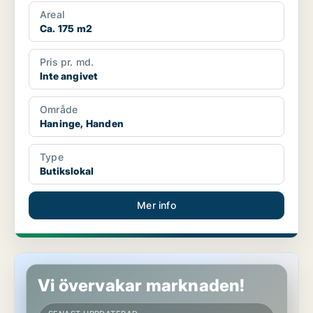
Areal
Ca. 175 m2
Pris pr. md.
Inte angivet
Område
Haninge, Handen
Type
Butikslokal
Mer info
Butikslokal i Haninge, Handen
Vi övervakar marknaden!