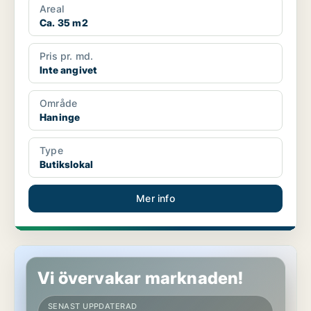
Areal
Ca. 35 m2
Pris pr. md.
Inte angivet
Område
Haninge
Type
Butikslokal
Mer info
Butikslokal i Haninge
Vi övervakar marknaden!
SENAST UPPDATERAD