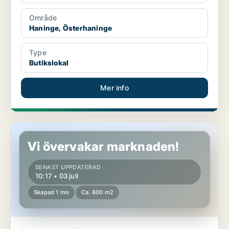
Område
Haninge, Österhaninge
Type
Butikslokal
Mer info
Butikslokal i Haninge
Vi övervakar marknaden!
SENAST UPPDATERAD
10:17 • 03 juli
Skapad 1 mo
Ca. 800 m2