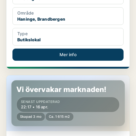
Område
Haninge, Brandbergen
Type
Butikslokal
Mer info
Butikslokal i Haninge, Handen
Vi övervakar marknaden!
SENAST UPPDATERAD
22:17 • 16 apr.
Skapad 3 mo
Ca. 1 615 m2