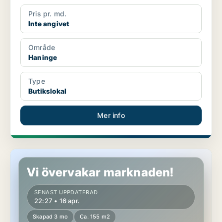
Pris pr. md.
Inte angivet
Område
Haninge
Type
Butikslokal
Mer info
Butikslokal i Haninge
Vi övervakar marknaden!
SENAST UPPDATERAD
22:27 • 16 apr.
Skapad 3 mo
Ca. 155 m2