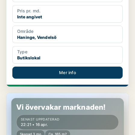
Pris pr. md.
Inte angivet
Område
Haninge, Vendelsö
Type
Butikslokal
Mer info
Butikslokal i Haninge, Handen
Vi övervakar marknaden!
SENAST UPPDATERAD
22:21 • 16 apr.
Skapad 3 mo
Ca. 165 m2