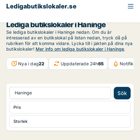
Ledigabutikslokaler.se
Stockholms län
Haninge
Lediga butikslokaler i Haninge
Se lediga butikslokaler i Haninge nedan. Om du är
intresserad av en butikslokal på listan nedan, tryck då på
rubriken för att komma vidare. Lycka till i jakten på dina nya
butikslokaler!
Mer info om lediga butikslokaler i Haninge
.
Nya i dag
22
Uppdaterade 24h
65
Notifikat
Haninge
Sök
Pris
Storlek