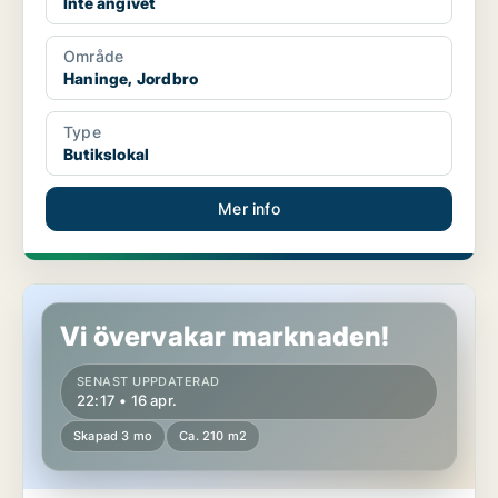
Inte angivet
Område
Haninge, Jordbro
Type
Butikslokal
Mer info
Butikslokal i Haninge, Österhaninge
Vi övervakar marknaden!
SENAST UPPDATERAD
22:17 • 16 apr.
Skapad 3 mo
Ca. 210 m2