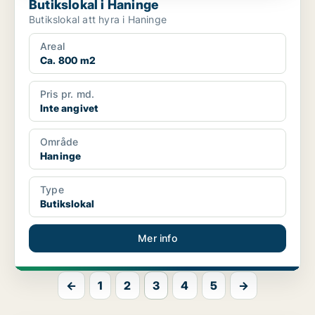
Butikslokal i Haninge
Butikslokal att hyra i Haninge
Areal
Ca. 800 m2
Pris pr. md.
Inte angivet
Område
Haninge
Type
Butikslokal
Mer info
←
1
2
3
4
5
→