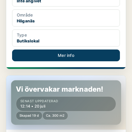
Inte angivet
Område
Höganäs
Type
Butikslokal
Mer info
Butikslokal i Höganäs
Vi övervakar marknaden!
SENAST UPPDATERAD
12:14 • 20 juli
Skapad 19 d
Ca. 300 m2