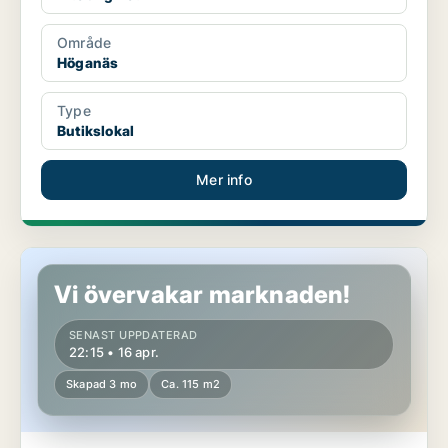
Område
Höganäs
Type
Butikslokal
Mer info
Butikslokal i Höganäs
Vi övervakar marknaden!
SENAST UPPDATERAD
22:15 • 16 apr.
Skapad 3 mo
Ca. 115 m2