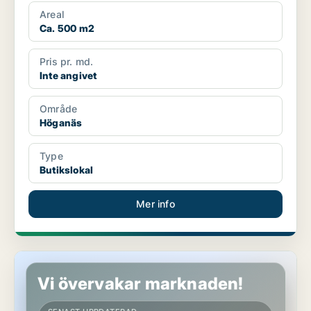
Areal
Ca. 500 m2
Pris pr. md.
Inte angivet
Område
Höganäs
Type
Butikslokal
Mer info
Butikslokal i Höganäs
Vi övervakar marknaden!