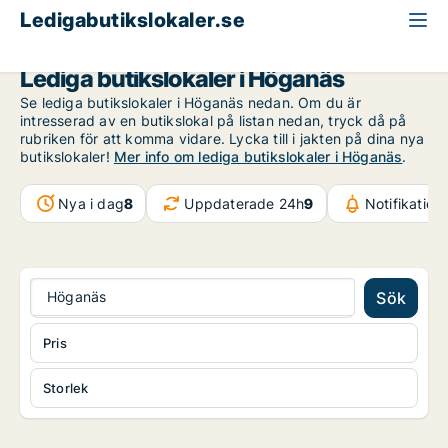
Ledigabutikslokaler.se
Skåne
Höganäs
Lediga butikslokaler i Höganäs
Se lediga butikslokaler i Höganäs nedan. Om du är
intresserad av en butikslokal på listan nedan, tryck då på
rubriken för att komma vidare. Lycka till i jakten på dina nya
butikslokaler!
Mer info om lediga butikslokaler i Höganäs
.
Nya i dag
8
Uppdaterade 24h
9
Notifikatio
Höganäs
Sök
Pris
Storlek