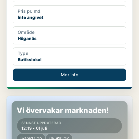
Pris pr. md.
Inte angivet
Område
Höganäs
Type
Butikslokal
Mer info
Butikslokal i Höganäs
Vi övervakar marknaden!
SENAST UPPDATERAD
12:19 • 01 juli
Skapad 1 mo
Ca. 490 m2