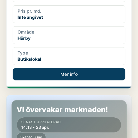
Pris pr. md.
Inte angivet
Område
Hörby
Type
Butikslokal
Mer info
Butikslokal i Hörby
Vi övervakar marknaden!
SENAST UPPDATERAD
14:13 • 23 apr.
Skapad 3 mo