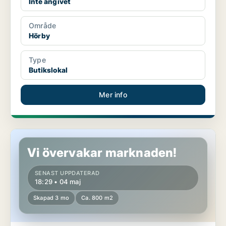
Inte angivet
Område
Hörby
Type
Butikslokal
Mer info
Butikslokal i Hörby
Vi övervakar marknaden!
SENAST UPPDATERAD
18:29 • 04 maj
Skapad 3 mo
Ca. 800 m2