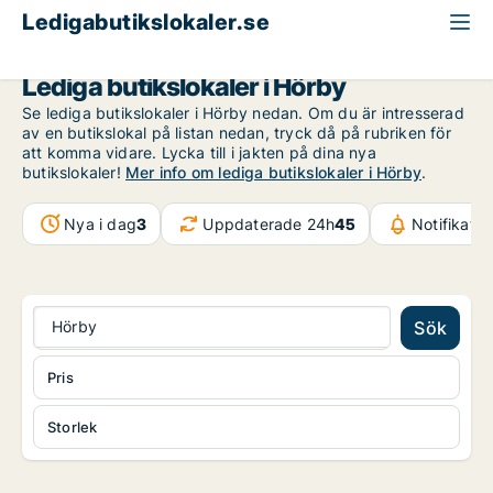
Ledigabutikslokaler.se
Skåne
Hörby
Lediga butikslokaler i Hörby
Se lediga butikslokaler i Hörby nedan. Om du är intresserad
av en butikslokal på listan nedan, tryck då på rubriken för
att komma vidare. Lycka till i jakten på dina nya
butikslokaler!
Mer info om lediga butikslokaler i Hörby
.
Nya i dag
3
Uppdaterade 24h
45
Notifikati
Hörby
Sök
Pris
Storlek