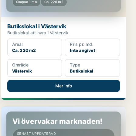
Skapad 1 mo
Ca. 220 m2
Butikslokal i Västervik
Butikslokal att hyra i Västervik
Areal
Pris pr. md.
Ca. 220 m2
Inte angivet
Område
Type
Västervik
Butikslokal
Mer info
Butikslokal i Kalmar
Vi övervakar marknaden!
SENAST UPPDATERAD