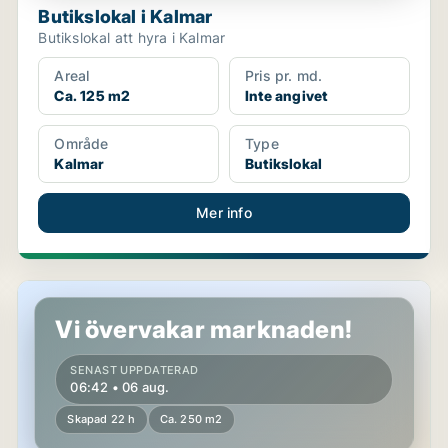
Butikslokal i Kalmar
Butikslokal att hyra i Kalmar
Areal
Pris pr. md.
Ca. 125 m2
Inte angivet
Område
Type
Kalmar
Butikslokal
Mer info
Butikslokal i Kalmar
Vi övervakar marknaden!
SENAST UPPDATERAD
06:42 • 06 aug.
Skapad 22 h
Ca. 250 m2