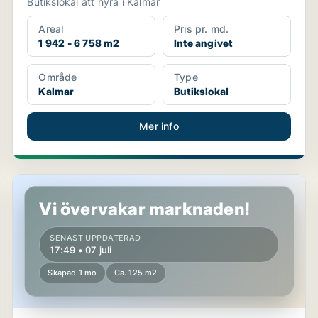
Butikslokal att hyra i Kalmar
Areal
Pris pr. md.
1 942 - 6 758 m2
Inte angivet
Område
Type
Kalmar
Butikslokal
Mer info
Butikslokal i Kalmar
Vi övervakar marknaden!
SENAST UPPDATERAD
17:49 • 07 juli
Skapad 1 mo
Ca. 125 m2