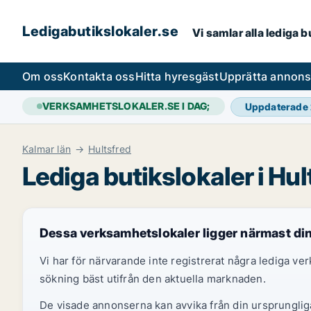
Ledigabutikslokaler.se
Vi samlar alla lediga 
Om oss
Kontakta oss
Hitta hyresgäst
Upprätta annon
VERKSAMHETSLOKALER.SE I DAG;
Uppdaterade
Kalmar län
Hultsfred
Lediga butikslokaler i Hul
Dessa verksamhetslokaler ligger närmast di
Vi har för närvarande inte registrerat några lediga v
sökning bäst utifrån den aktuella marknaden.
De visade annonserna kan avvika från din ursprungliga 