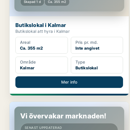
Skapad 1 d
Ca. 355 m2
Butikslokal i Kalmar
Butikslokal att hyra i Kalmar
Areal
Pris pr. md.
Ca. 355 m2
Inte angivet
Område
Type
Kalmar
Butikslokal
Mer info
Butikslokal i Oskarshamn
Vi övervakar marknaden!
SENAST UPPDATERAD