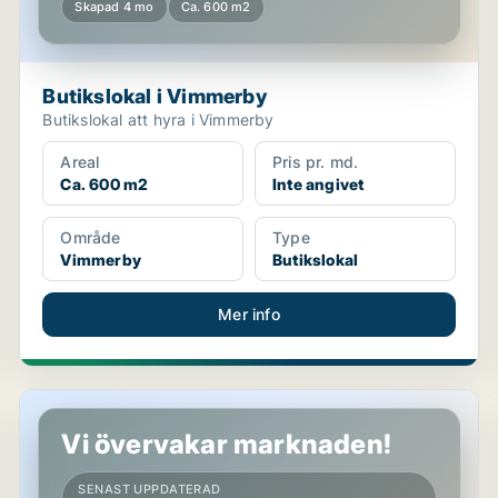
Skapad 4 mo
Ca. 600 m2
Butikslokal i Vimmerby
Butikslokal att hyra i Vimmerby
Areal
Pris pr. md.
Ca. 600 m2
Inte angivet
Område
Type
Vimmerby
Butikslokal
Mer info
Butikslokal i Vimmerby
Vi övervakar marknaden!
SENAST UPPDATERAD