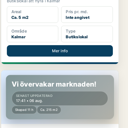
Butikslokal att hyra i Kalmar
Areal
Pris pr. md.
Ca. 5 m2
Inte angivet
Område
Type
Kalmar
Butikslokal
Mer info
Butikslokal i Kalmar
Vi övervakar marknaden!
SENAST UPPDATERAD
17:41 • 06 aug.
Skapad 11 h
Ca. 215 m2