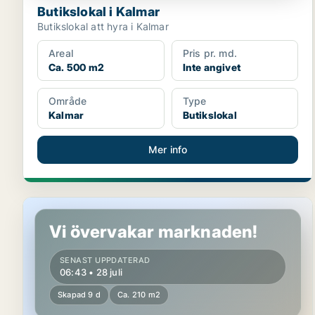
Butikslokal i Kalmar
Butikslokal att hyra i Kalmar
Areal
Pris pr. md.
Ca. 500 m2
Inte angivet
Område
Type
Kalmar
Butikslokal
Mer info
Butikslokal i Kalmar
Vi övervakar marknaden!
SENAST UPPDATERAD
06:43 • 28 juli
Skapad 9 d
Ca. 210 m2