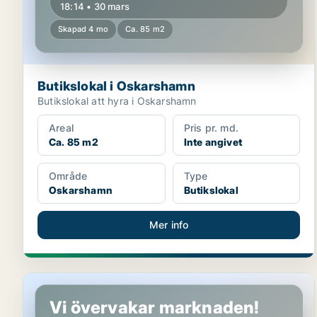
18:14 • 30 mars
Skapad 4 mo
Ca. 85 m2
Butikslokal i Oskarshamn
Butikslokal att hyra i Oskarshamn
Areal
Pris pr. md.
Ca. 85 m2
Inte angivet
Område
Type
Oskarshamn
Butikslokal
Mer info
Butikslokal i Västervik
Vi övervakar marknaden!