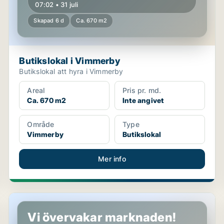
07:02 • 31 juli
Skapad 6 d
Ca. 670 m2
Butikslokal i Vimmerby
Butikslokal att hyra i Vimmerby
Areal
Pris pr. md.
Ca. 670 m2
Inte angivet
Område
Type
Vimmerby
Butikslokal
Mer info
Butikslokal i Västervik
Vi övervakar marknaden!