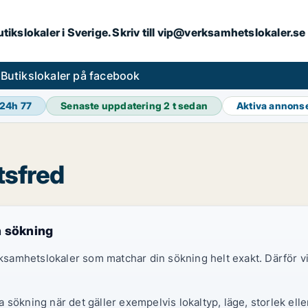
butikslokaler i Sverige. Skriv till vip@verksamhetslokaler.s
s
Butikslokaler på facebook
 24h
77
Senaste uppdatering
2 t sedan
Aktiva annons
tsfred
n sökning
erksamhetslokaler som matchar din sökning helt exakt. Därför
sökning när det gäller exempelvis lokaltyp, läge, storlek elle