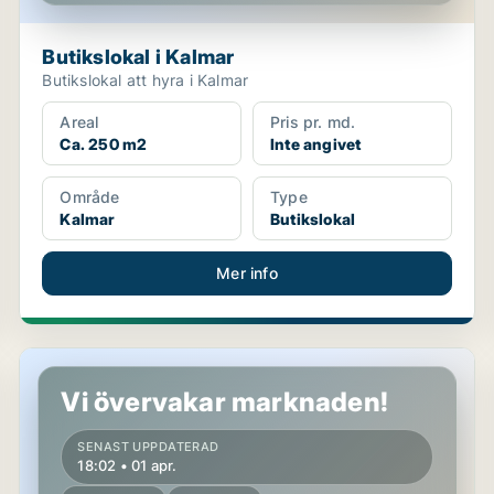
Butikslokal i Kalmar
Butikslokal att hyra i Kalmar
Areal
Pris pr. md.
Ca. 250 m2
Inte angivet
Område
Type
Kalmar
Butikslokal
Mer info
Butikslokal i Vimmerby
Vi övervakar marknaden!
SENAST UPPDATERAD
18:02 • 01 apr.