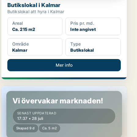
Butikslokal i Kalmar
Butikslokal att hyra i Kalmar
Areal
Pris pr. md.
Ca. 215 m2
Inte angivet
Område
Type
Kalmar
Butikslokal
Mer info
Butikslokal i Kalmar
Vi övervakar marknaden!
SENAST UPPDATERAD
17:37 • 28 juli
Skapad 9 d
Ca. 5 m2