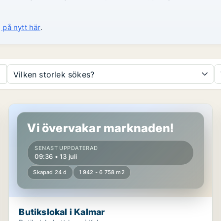
 på nytt här
.
Vilken storlek sökes?
Butikslokal i Kalmar
Vi övervakar marknaden!
SENAST UPPDATERAD
09:36 • 13 juli
Skapad 24 d
1 942 - 6 758 m2
Butikslokal i Kalmar