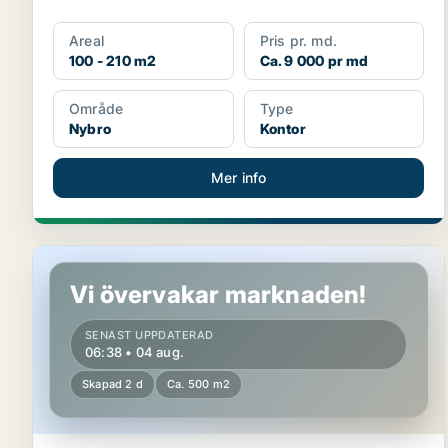
Areal
Pris pr. md.
100 - 210 m2
Ca. 9 000 pr md
Område
Type
Nybro
Kontor
Mer info
Butikslokal i Kalmar
Vi övervakar marknaden!
SENAST UPPDATERAD
06:38 • 04 aug.
Skapad 2 d
Ca. 500 m2