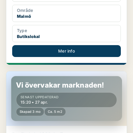
Område
Malmö
Type
Butikslokal
Mer info
Butikslokal i Malmö
Vi övervakar marknaden!
SENAST UPPDATERAD
15:20 • 27 apr.
Skapad 3 mo
Ca. 5 m2