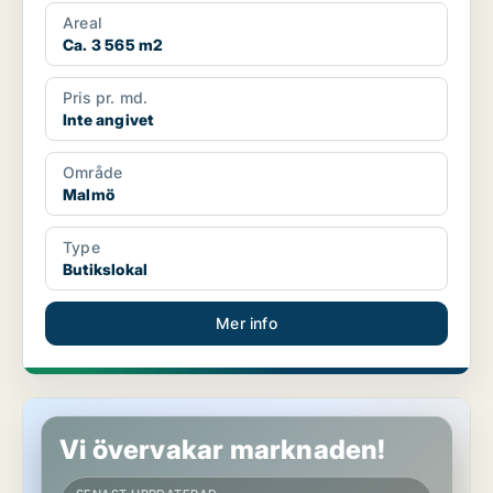
Areal
Ca. 3 565 m2
Pris pr. md.
Inte angivet
Område
Malmö
Type
Butikslokal
Mer info
Butikslokal i Malmö
Vi övervakar marknaden!