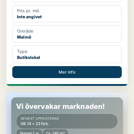
Pris pr. md.
Inte angivet
Område
Malmö
Type
Butikslokal
Mer info
Butikslokal i Malmö
Vi övervakar marknaden!
SENAST UPPDATERAD
08:14 • 23 feb.
Skapad 2 yr
Ca. 245 m2