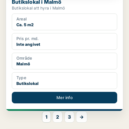
Butikslokal i Malmö
Butikslokal att hyra i Malmö
Areal
Ca. 5 m2
Pris pr. md.
Inte angivet
Område
Malmö
Type
Butikslokal
Mer info
1
2
3
→