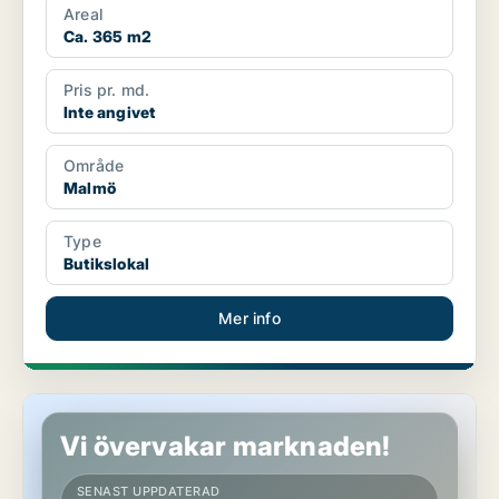
Areal
Ca. 365 m2
Pris pr. md.
Inte angivet
Område
Malmö
Type
Butikslokal
Mer info
Butikslokal i Malmö
Vi övervakar marknaden!
SENAST UPPDATERAD