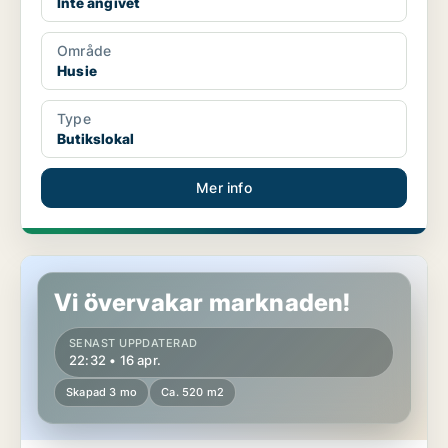
Inte angivet
Område
Husie
Type
Butikslokal
Mer info
Butikslokal i Husie
Vi övervakar marknaden!
SENAST UPPDATERAD
22:32 • 16 apr.
Skapad 3 mo
Ca. 520 m2