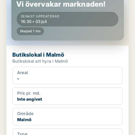
Vi övervakar marknaden!
SENAST UPPDATERAD
16:30 • 03 juli
Skapad 1 mo
Butikslokal i Malmö
Butikslokal att hyra i Malmö
Areal
-
Pris pr. md.
Inte angivet
Område
Malmö
Type