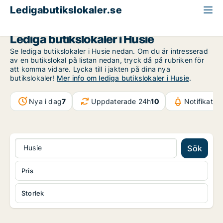
Ledigabutikslokaler.se
Malmö
Husie
Lediga butikslokaler i Husie
Se lediga butikslokaler i Husie nedan. Om du är intresserad
av en butikslokal på listan nedan, tryck då på rubriken för
att komma vidare. Lycka till i jakten på dina nya
butikslokaler!
Mer info om lediga butikslokaler i Husie
.
Nya i dag
7
Uppdaterade 24h
10
Notifikatio
Husie
Sök
Pris
Storlek