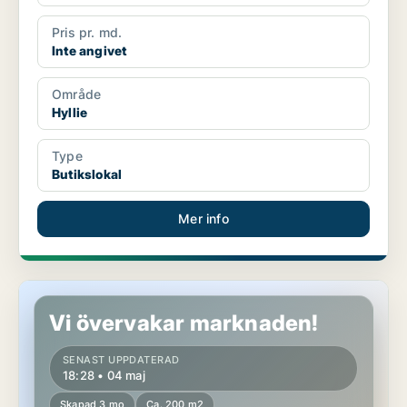
Pris pr. md.
Inte angivet
Område
Hyllie
Type
Butikslokal
Mer info
Butikslokal i Hyllie
Vi övervakar marknaden!
SENAST UPPDATERAD
18:28 • 04 maj
Skapad 3 mo
Ca. 200 m2