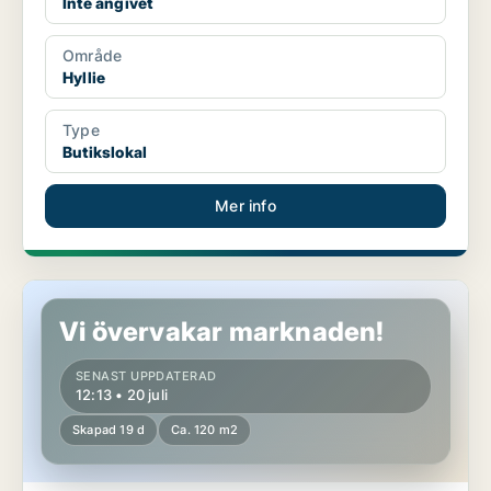
Inte angivet
Område
Hyllie
Type
Butikslokal
Mer info
Butikslokal i Hyllie
Vi övervakar marknaden!
SENAST UPPDATERAD
12:13 • 20 juli
Skapad 19 d
Ca. 120 m2