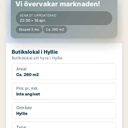
Vi övervakar marknaden!
SENAST UPPDATERAD
22:00 • 16 apr.
Skapad 3 mo
Ca. 260 m2
Butikslokal i Hyllie
Butikslokal att hyra i Hyllie
Areal
Ca. 260 m2
Pris pr. md.
Inte angivet
Område
Hyllie
Type