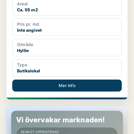
Areal
Ca. 55 m2
Pris pr. md.
Inte angivet
Område
Hyllie
Type
Butikslokal
Mer info
Butikslokal i Hyllie
Vi övervakar marknaden!
SENAST UPPDATERAD