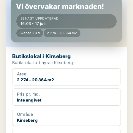
Vi övervakar marknaden!
SENAST UPPDATERAD
16:03 • 17 juli
Skapad 20 d
2 274 - 20 364 m2
Butikslokal i Kirseberg
Butikslokal att hyra i Kirseberg
Areal
2 274 - 20 364 m2
Pris pr. md.
Inte angivet
Område
Kirseberg