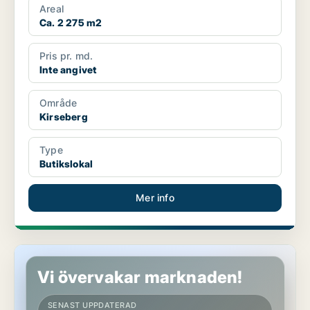
Areal
Ca. 2 275 m2
Pris pr. md.
Inte angivet
Område
Kirseberg
Type
Butikslokal
Mer info
Butikslokal i Kirseberg
Vi övervakar marknaden!
SENAST UPPDATERAD