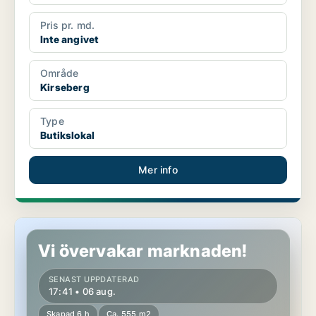
Pris pr. md.
Inte angivet
Område
Kirseberg
Type
Butikslokal
Mer info
Butikslokal i Kirseberg
Vi övervakar marknaden!
SENAST UPPDATERAD
17:41 • 06 aug.
Skapad 6 h
Ca. 555 m2