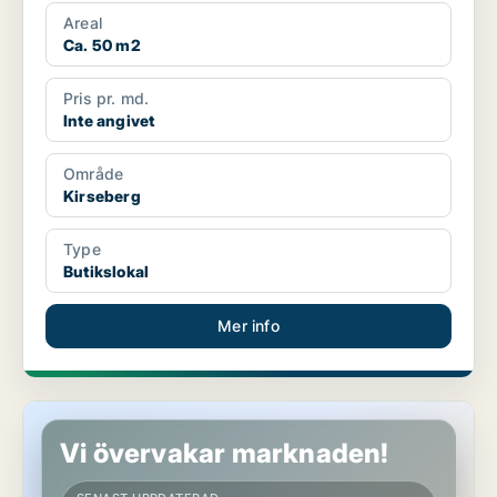
Areal
Ca. 50 m2
Pris pr. md.
Inte angivet
Område
Kirseberg
Type
Butikslokal
Mer info
Butikslokal i Kirseberg
Vi övervakar marknaden!