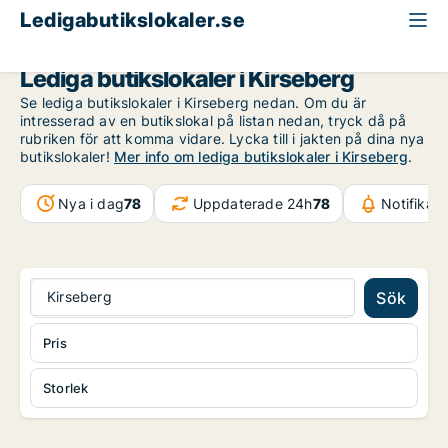
Ledigabutikslokaler.se
Malmö
Kirseberg
Lediga butikslokaler i Kirseberg
Se lediga butikslokaler i Kirseberg nedan. Om du är
intresserad av en butikslokal på listan nedan, tryck då på
rubriken för att komma vidare. Lycka till i jakten på dina nya
butikslokaler!
Mer info om lediga butikslokaler i Kirseberg
.
Nya i dag
78
Uppdaterade 24h
78
Notifikat
Kirseberg
Sök
Pris
Storlek