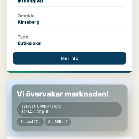
Inte angivet
Område
Kirseberg
Type
Butikslokal
Mer info
Butikslokal i Kirseberg
Vi övervakar marknaden!
SENAST UPPDATERAD
12:14 • 20 juli
Skapad 17 d
Ca. 355 m2