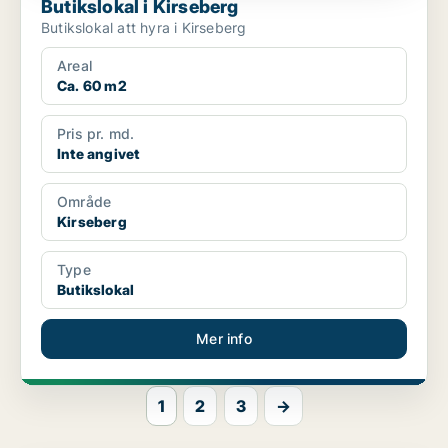
Butikslokal i Kirseberg
Butikslokal att hyra i Kirseberg
Areal
Ca. 60 m2
Pris pr. md.
Inte angivet
Område
Kirseberg
Type
Butikslokal
Mer info
1
2
3
→