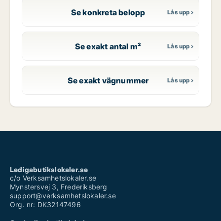
Se konkreta belopp
Se exakt antal m²
Se exakt vägnummer
Ledigabutikslokaler.se
c/o Verksamhetslokaler.se
Mynstersvej 3, Frederiksberg
support@verksamhetslokaler.se
Org. nr: DK32147496