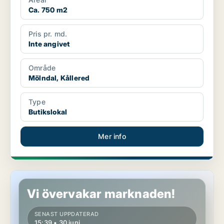
Ca. 750 m2
Pris pr. md.
Inte angivet
Område
Mölndal, Kållered
Type
Butikslokal
Mer info
Butikslokal i Mölndal
Vi övervakar marknaden!
SENAST UPPDATERAD
15:39 • 30 juni