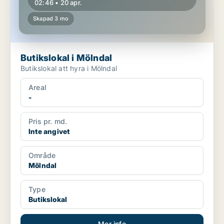
02:46 • 20 apr.
Skapad 3 mo
Butikslokal i Mölndal
Butikslokal att hyra i Mölndal
Areal
-
Pris pr. md.
Inte angivet
Område
Mölndal
Type
Butikslokal
Mer info