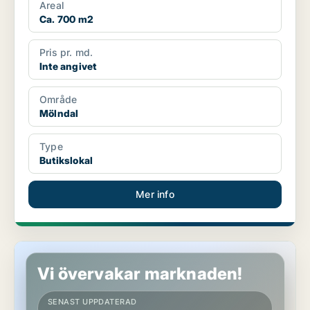
Areal
Ca. 700 m2
Pris pr. md.
Inte angivet
Område
Mölndal
Type
Butikslokal
Mer info
Butikslokal i Mölndal
Vi övervakar marknaden!
SENAST UPPDATERAD