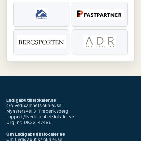
Ledigabutikslokaler.se
c/o Verksamhetslokaler.se
Mynstersvej 3, Frederiksberg
support@verksamhetslokaler.se
Org. nr: DK32147496
Om Ledigabutikslokaler.se
Om Ledigabutikslokaler.se