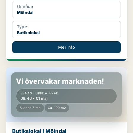
Område
Mölndal
Type
Butikslokal
Mer info
Butikslokal i Mölndal
Vi övervakar marknaden!
SENAST UPPDATERAD
09:46 • 01 maj
Skapad 3 mo
Ca. 190 m2
Butikslokal i Mölndal