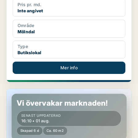
Pris pr. md.
Inte angivet
Område
Mölndal
Type
Butikslokal
Mer info
Butikslokal i Mölndal
Vi övervakar marknaden!
SENAST UPPDATERAD
16:10 • 01 aug.
Skapad 6 d
Ca. 60 m2