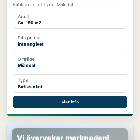
Butikslokal att hyra i Mölndal
Areal
Ca. 190 m2
Pris pr. md.
Inte angivet
Område
Mölndal
Type
Butikslokal
Mer info
Butikslokal i Mölndal
Vi övervakar marknaden!