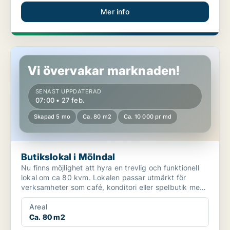
Mer info
Butikslokal i Mölndal
Vi övervakar marknaden!
SENAST UPPDATERAD
07:00 • 27 feb.
Skapad 5 mo
Ca. 80 m2
Ca. 10 000 pr md
Butikslokal i Mölndal
Nu finns möjlighet att hyra en trevlig och funktionell
lokal om ca 80 kvm. Lokalen passar utmärkt för
verksamheter som café, konditori eller spelbutik men
äv...
Areal
Ca. 80 m2