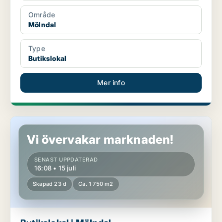
Område
Mölndal
Type
Butikslokal
Mer info
Butikslokal i Mölndal
Vi övervakar marknaden!
SENAST UPPDATERAD
16:08 • 15 juli
Skapad 23 d
Ca. 1 750 m2