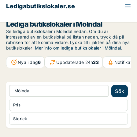
Ledigabutikslokaler.se
Västra Götaland
Mölndal
Lediga butikslokaler i Mölndal
Se lediga butikslokaler i Mölndal nedan. Om du är
intresserad av en butikslokal på listan nedan, tryck då på
rubriken för att komma vidare. Lycka till i jakten på dina nya
butikslokaler!
Mer info om lediga butikslokaler i Mölndal
.
Nya i dag
6
Uppdaterade 24h
33
Notifikati
Mölndal
Sök
Pris
Storlek