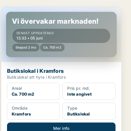
Butikslokal i Kramfors
Vi övervakar marknaden!
SENAST UPPDATERAD
13:33 • 05 juni
Skapad 2 mo
Ca. 700 m2
Butikslokal i Kramfors
Butikslokal att hyra i Kramfors
Areal
Pris pr. md.
Ca. 700 m2
Inte angivet
Område
Type
Kramfors
Butikslokal
Mer info