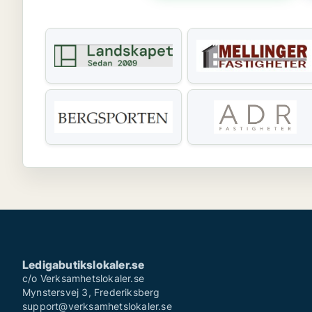
Ledigabutikslokaler.se
c/o Verksamhetslokaler.se
Mynstersvej 3, Frederiksberg
support@verksamhetslokaler.se