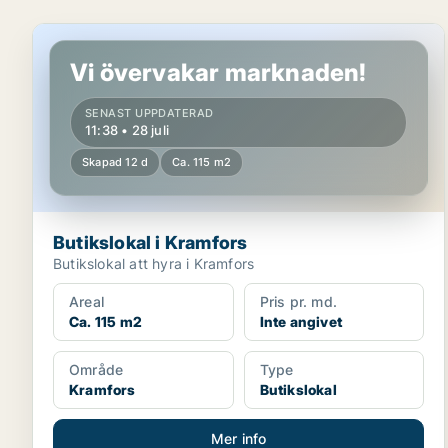
Butikslokal i Kramfors
Vi övervakar marknaden!
SENAST UPPDATERAD
11:38 • 28 juli
Skapad 12 d
Ca. 115 m2
Butikslokal i Kramfors
Butikslokal att hyra i Kramfors
Areal
Pris pr. md.
Ca. 115 m2
Inte angivet
Område
Type
Kramfors
Butikslokal
Mer info