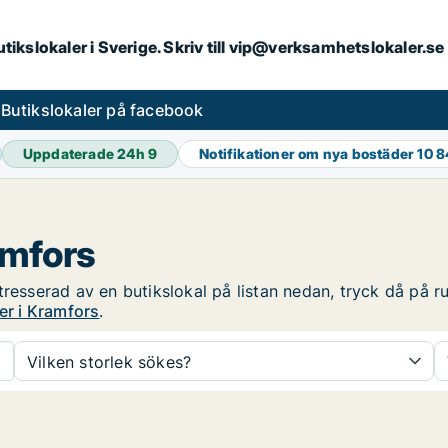
butikslokaler i Sverige. Skriv till vip@verksamhetslokaler.s
s
Butikslokaler på facebook
Uppdaterade 24h
9
Notifikationer om nya bostäder
10 
amfors
resserad av en butikslokal på listan nedan, tryck då på ru
er i Kramfors
.
Vilken storlek sökes?