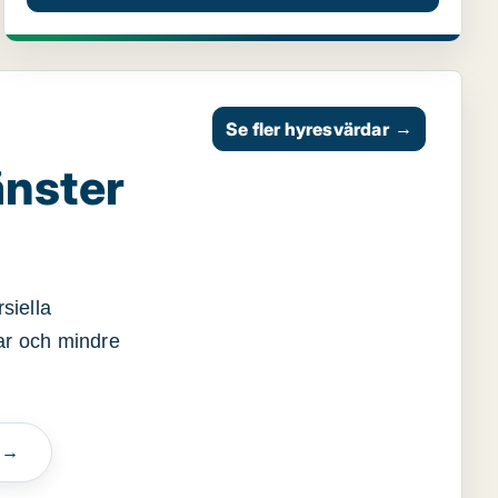
Se fler hyresvärdar
→
änster
siella
gar och mindre
n →