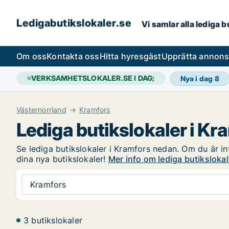
Ledigabutikslokaler.se
Vi samlar alla lediga 
Om oss
Kontakta oss
Hitta hyresgäst
Upprätta annon
VERKSAMHETSLOKALER.SE I DAG;
Nya i dag
8
Västernorrland
Kramfors
Lediga butikslokaler i Kr
Se lediga butikslokaler i Kramfors nedan. Om du är int
dina nya butikslokaler!
Mer info om lediga butikslokal
Kramfors
3 butikslokaler