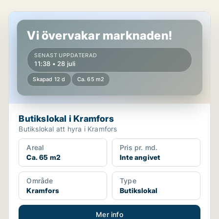
Butikslokal i Kramfors
Vi övervakar marknaden!
SENAST UPPDATERAD
11:38 • 28 juli
Skapad 12 d
Ca. 65 m2
Butikslokal i Kramfors
Butikslokal att hyra i Kramfors
Areal
Pris pr. md.
Ca. 65 m2
Inte angivet
Område
Type
Kramfors
Butikslokal
Mer info