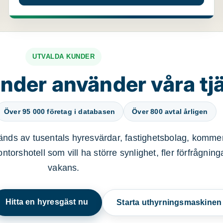
UTVALDA KUNDER
nder använder våra tj
Över 95 000 företag i databasen
Över 800 avtal årligen
nds av tusentals hyresvärdar, fastighetsbolag, kommer
ntorshotell som vill ha större synlighet, fler förfrågnin
vakans.
Hitta en hyresgäst nu
Starta uthyrningsmaskine