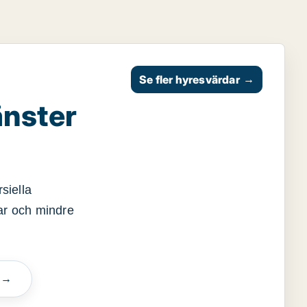
Se fler hyresvärdar
→
änster
siella
gar och mindre
n →