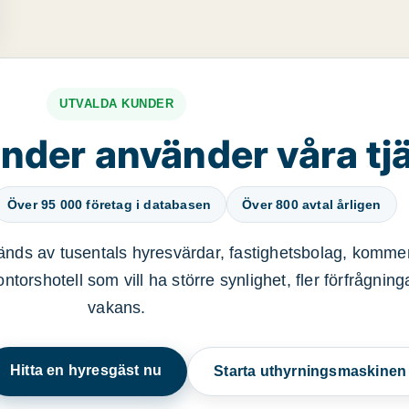
UTVALDA KUNDER
nder använder våra tj
Över 95 000 företag i databasen
Över 800 avtal årligen
nds av tusentals hyresvärdar, fastighetsbolag, kommer
ntorshotell som vill ha större synlighet, fler förfrågnin
vakans.
Hitta en hyresgäst nu
Starta uthyrningsmaskine