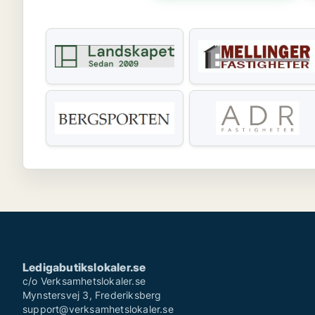
Ledigabutikslokaler.se
c/o Verksamhetslokaler.se
Mynstersvej 3, Frederiksberg
support@verksamhetslokaler.se