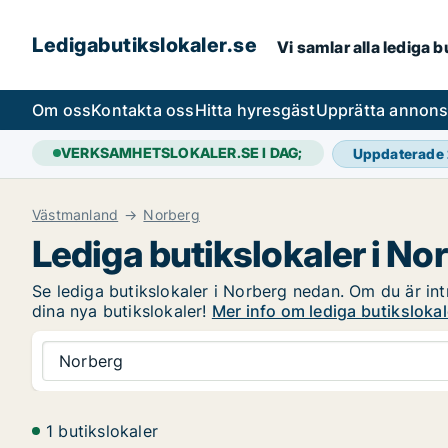
Ledigabutikslokaler.se
Vi samlar alla lediga 
Om oss
Kontakta oss
Hitta hyresgäst
Upprätta annon
VERKSAMHETSLOKALER.SE I DAG;
Uppdaterade
Västmanland
Norberg
Lediga butikslokaler i No
Se lediga butikslokaler i Norberg nedan. Om du är intr
dina nya butikslokaler!
Mer info om lediga butikslokal
Norberg
1 butikslokaler