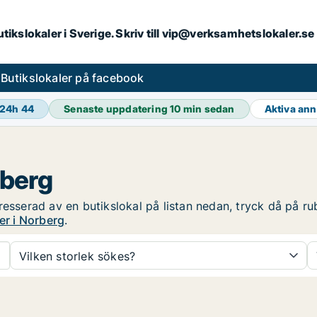
butikslokaler i Sverige. Skriv till vip@verksamhetslokaler.s
s
Butikslokaler på facebook
 24h
44
Senaste uppdatering
10 min sedan
Aktiva an
rberg
esserad av en butikslokal på listan nedan, tryck då på rub
er i Norberg
.
Vilken storlek sökes?