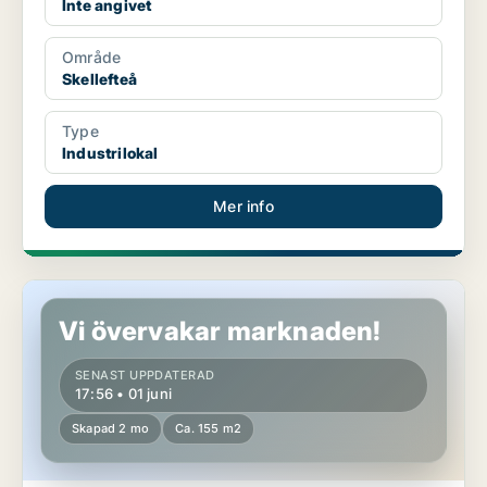
Inte angivet
Område
Skellefteå
Type
Industrilokal
Mer info
Butikslokal i Umeå
Vi övervakar marknaden!
SENAST UPPDATERAD
17:56 • 01 juni
Skapad 2 mo
Ca. 155 m2