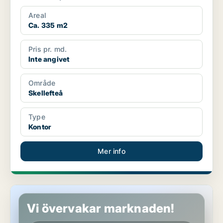
Areal
Ca. 335 m2
Pris pr. md.
Inte angivet
Område
Skellefteå
Type
Kontor
Mer info
Butikslokal i Umeå
Vi övervakar marknaden!