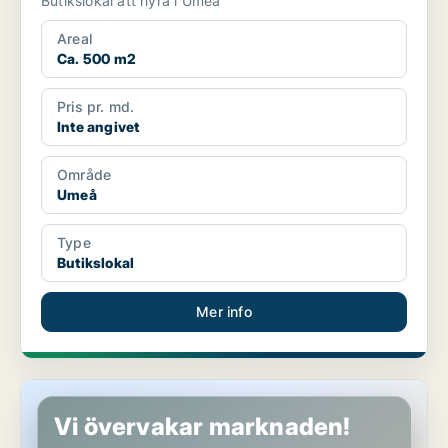
Butikslokal att hyra i Umeå
Areal
Ca. 500 m2
Pris pr. md.
Inte angivet
Område
Umeå
Type
Butikslokal
Mer info
Industrilokal i Umeå
Vi övervakar marknaden!