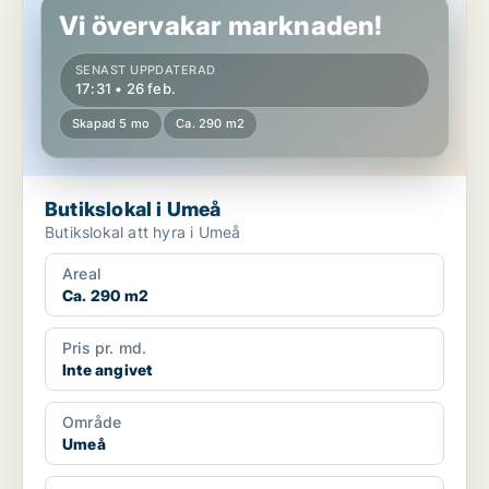
Vi övervakar marknaden!
SENAST UPPDATERAD
17:31 • 26 feb.
Skapad 5 mo
Ca. 290 m2
Butikslokal i Umeå
Butikslokal att hyra i Umeå
Areal
Ca. 290 m2
Pris pr. md.
Inte angivet
Område
Umeå