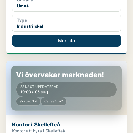
Umeå
Type
Industrilokal
Mer info
Kontor i Skellefteå
Vi övervakar marknaden!
SENAST UPPDATERAD
10:00 • 05 aug.
Skapad 1 d
Ca. 335 m2
Kontor i Skellefteå
Kontor att hyra i Skellefteå