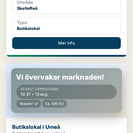
Område
Skellefteå
Type
Butikslokal
Mer info
Butikslokal i Umeå
Vi övervakar marknaden!
SENAST UPPDATERAD
10:37 • 13 aug.
Skapad 1 yr
Ca. 500 m2
Butikslokal i Umeå