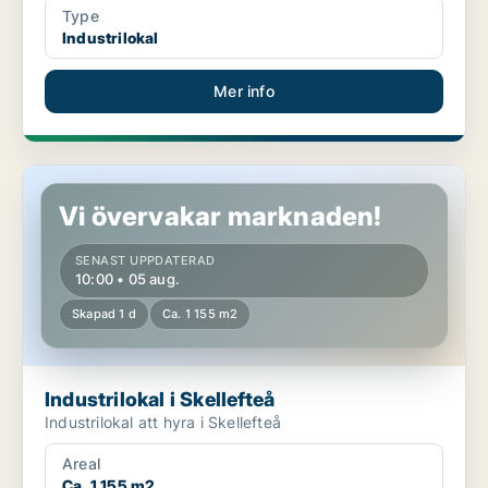
Type
Industrilokal
Mer info
Industrilokal i Skellefteå
Vi övervakar marknaden!
SENAST UPPDATERAD
10:00 • 05 aug.
Skapad 1 d
Ca. 1 155 m2
Industrilokal i Skellefteå
Industrilokal att hyra i Skellefteå
Areal
Ca. 1 155 m2