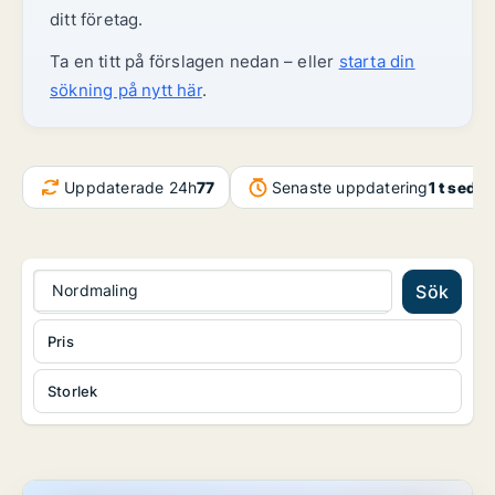
ditt företag.
Ta en titt på förslagen nedan – eller
starta din
sökning på nytt här
.
Uppdaterade 24h
77
Senaste uppdatering
1 t seda
Nordmaling
Sök
Pris
Storlek
Butikslokal i Skellefteå