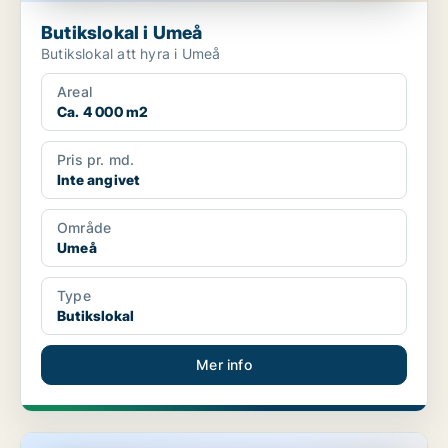
Butikslokal i Umeå
Butikslokal att hyra i Umeå
Areal
Ca. 4 000 m2
Pris pr. md.
Inte angivet
Område
Umeå
Type
Butikslokal
Mer info
Industrilokal i Skellefteå