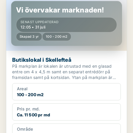
Vi övervakar marknaden!
SENAST UPPDATERAD
12:05 • 31 juli
Skapad 3 yr
100 - 200 m2
Butikslokal i Skellefteå
På markplan är lokalen är utrustad med en glasad
entre om 4 x 4,5 m samt en separat entrédörr på
framsidan samt på kortsidan. Ytan på markplan är
förberedd f...
Areal
100 - 200 m2
Pris pr. md.
Ca. 11 500 pr md
Område