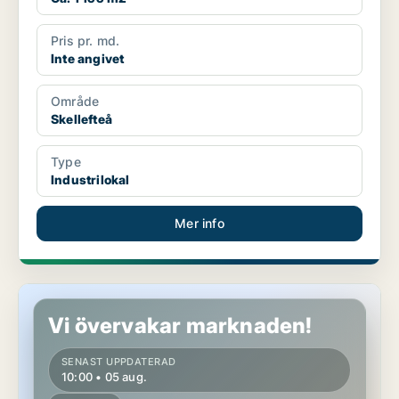
Pris pr. md.
Inte angivet
Område
Skellefteå
Type
Industrilokal
Mer info
Butikslokal i Skellefteå
Vi övervakar marknaden!
SENAST UPPDATERAD
10:00 • 05 aug.