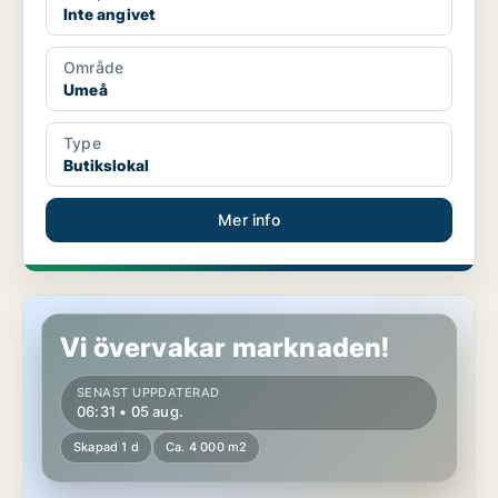
Inte angivet
Område
Umeå
Type
Butikslokal
Mer info
Butikslokal i Umeå
Vi övervakar marknaden!
SENAST UPPDATERAD
06:31 • 05 aug.
Skapad 1 d
Ca. 4 000 m2