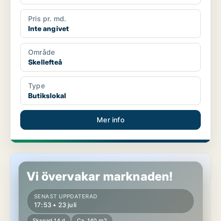
Pris pr. md.
Inte angivet
Område
Skellefteå
Type
Butikslokal
Mer info
Butikslokal i Skellefteå
Vi övervakar marknaden!
SENAST UPPDATERAD
17:53 • 23 juli
Skapad 14 d
Ca. 140 m2