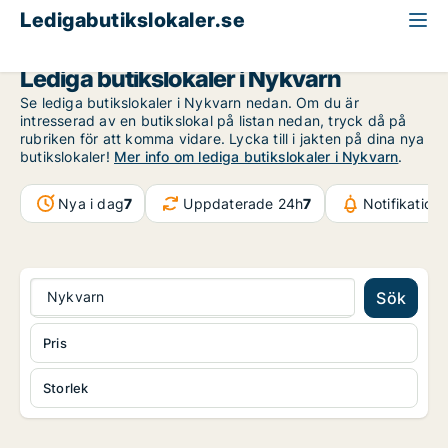
Ledigabutikslokaler.se
Stockholms län
Nykvarn
Lediga butikslokaler i Nykvarn
Se lediga butikslokaler i Nykvarn nedan. Om du är
intresserad av en butikslokal på listan nedan, tryck då på
rubriken för att komma vidare. Lycka till i jakten på dina nya
butikslokaler!
Mer info om lediga butikslokaler i Nykvarn
.
Nya i dag
7
Uppdaterade 24h
7
Notifikation
Nykvarn
Sök
Pris
Storlek