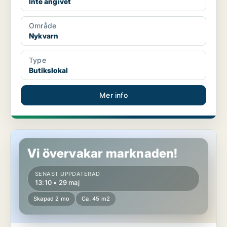
Inte angivet
Område
Nykvarn
Type
Butikslokal
Mer info
Butikslokal i Nykvarn
Vi övervakar marknaden!
SENAST UPPDATERAD
13:10 • 29 maj
Skapad 2 mo
Ca. 45 m2