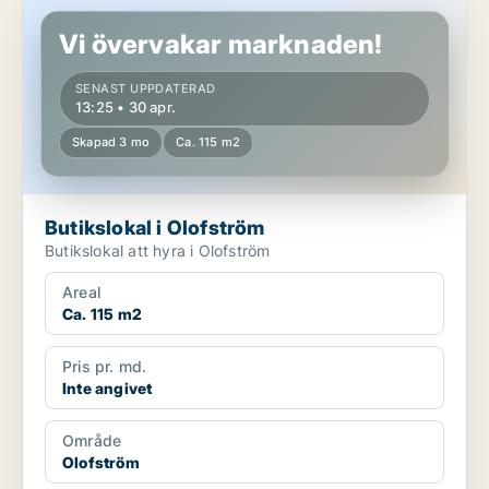
Butikslokal i Olofström
Vi övervakar marknaden!
SENAST UPPDATERAD
13:25 • 30 apr.
Skapad 3 mo
Ca. 115 m2
Butikslokal i Olofström
Butikslokal att hyra i Olofström
Areal
Ca. 115 m2
Pris pr. md.
Inte angivet
Område
Olofström