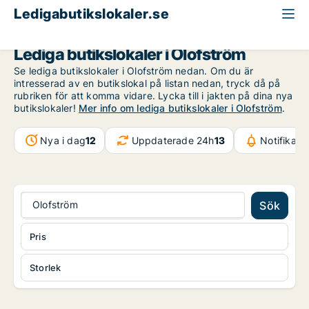
Ledigabutikslokaler.se
Blekinge
Olofström
Lediga butikslokaler i Olofström
Se lediga butikslokaler i Olofström nedan. Om du är
intresserad av en butikslokal på listan nedan, tryck då på
rubriken för att komma vidare. Lycka till i jakten på dina nya
butikslokaler!
Mer info om lediga butikslokaler i Olofström
.
Nya i dag
12
Uppdaterade 24h
13
Notifikati
Olofström
Sök
Pris
Storlek