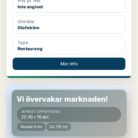
Pris pr. md.
Inte angivet
Område
Olofström
Type
Restaurang
Mer info
Butikslokal i Olofström
Vi övervakar marknaden!
SENAST UPPDATERAD
22:30 • 16 apr.
Skapad 3 mo
Ca. 115 m2