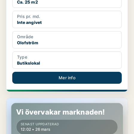
Ca. 25 m2
Pris pr. md.
Inte angivet
Område
Olofström
Type
Butikslokal
Mer info
Butikslokal i Olofström
Vi övervakar marknaden!
SENAST UPPDATERAD
12:02 • 26 mars