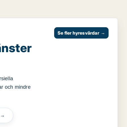
Se fler hyresvärdar
→
änster
siella
gar och mindre
n →