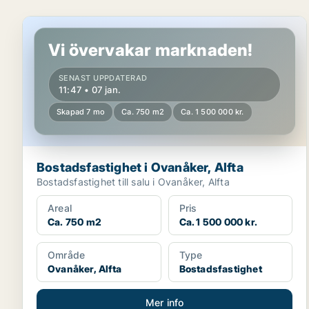
Bostadsfastighet i Ovanåker, Alfta
Vi övervakar marknaden!
SENAST UPPDATERAD
11:47 • 07 jan.
Skapad 7 mo
Ca. 750 m2
Ca. 1 500 000 kr.
Bostadsfastighet i Ovanåker, Alfta
Bostadsfastighet till salu i Ovanåker, Alfta
Areal
Pris
Ca. 750 m2
Ca. 1 500 000 kr.
Område
Type
Ovanåker, Alfta
Bostadsfastighet
Mer info