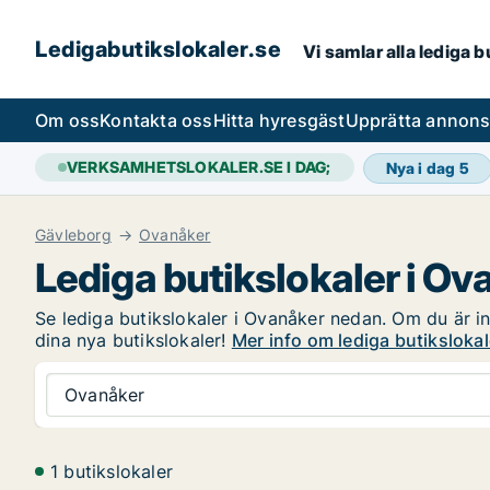
Ledigabutikslokaler.se
Vi samlar alla lediga 
Om oss
Kontakta oss
Hitta hyresgäst
Upprätta annon
VERKSAMHETSLOKALER.SE I DAG;
Nya i dag
5
Gävleborg
Ovanåker
Lediga butikslokaler i Ov
Se lediga butikslokaler i Ovanåker nedan. Om du är int
dina nya butikslokaler!
Mer info om lediga butikslokal
Ovanåker
1 butikslokaler