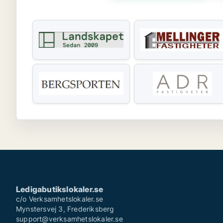
Ledigabutikslokaler.se
c/o Verksamhetslokaler.se
Mynstersvej 3, Frederiksberg
support@verksamhetslokaler.se