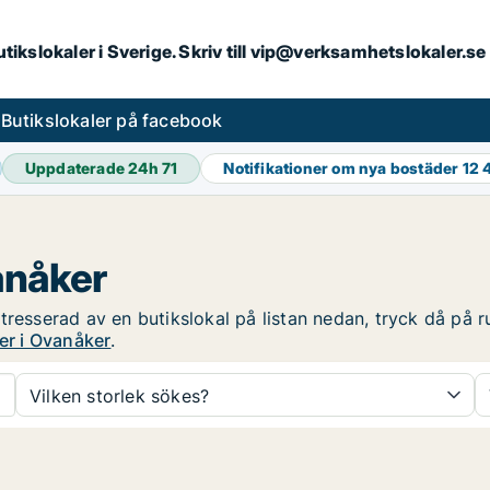
butikslokaler i Sverige. Skriv till vip@verksamhetslokaler.s
s
Butikslokaler på facebook
Uppdaterade 24h
71
Notifikationer om nya bostäder
12 
anåker
resserad av en butikslokal på listan nedan, tryck då på ru
er i Ovanåker
.
Vilken storlek sökes?