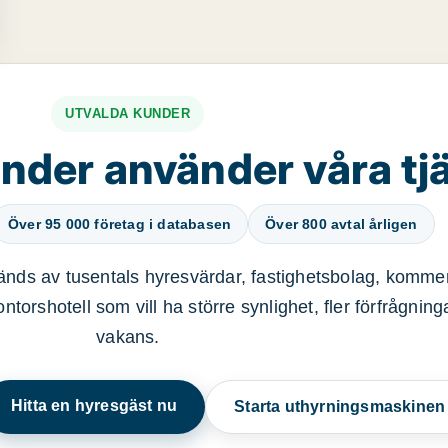
UTVALDA KUNDER
nder använder våra tj
Över 95 000 företag i databasen
Över 800 avtal årligen
nds av tusentals hyresvärdar, fastighetsbolag, kommer
ntorshotell som vill ha större synlighet, fler förfrågnin
vakans.
Hitta en hyresgäst nu
Starta uthyrningsmaskine