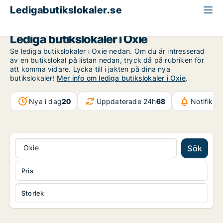
Ledigabutikslokaler.se
Malmö
Oxie
Lediga butikslokaler i Oxie
Se lediga butikslokaler i Oxie nedan. Om du är intresserad
av en butikslokal på listan nedan, tryck då på rubriken för
att komma vidare. Lycka till i jakten på dina nya
butikslokaler!
Mer info om lediga butikslokaler i Oxie
.
Nya i dag
20
Uppdaterade 24h
68
Notifikat
Oxie
Sök
Pris
Storlek