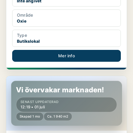
Inte angivet
Område
Oxie
Type
Butikslokal
Mer info
Butikslokal i Malmö, Malmö Centrum
Vi övervakar marknaden!
SENAST UPPDATERAD
12:19 • 01 juli
Skapad 1 mo
Ca. 1 940 m2