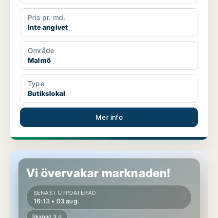
Pris pr. md.
Inte angivet
Område
Malmö
Type
Butikslokal
Mer info
Butikslokal i Malmö
Vi övervakar marknaden!
SENAST UPPDATERAD
16:13 • 03 aug.
Skapad 3 d