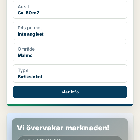
Areal
Ca. 50 m2
Pris pr. md.
Inte angivet
Område
Malmö
Type
Butikslokal
Mer info
Butikslokal i Malmö
Vi övervakar marknaden!