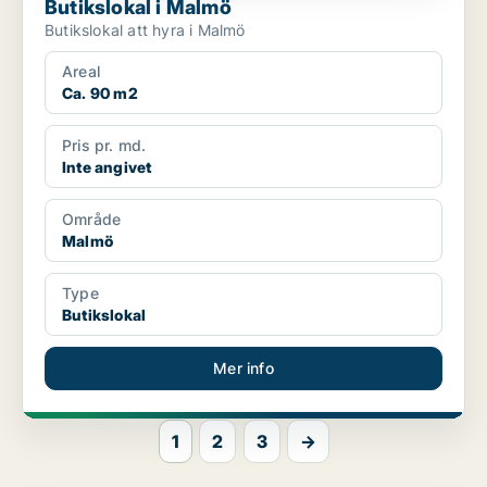
Butikslokal i Malmö
Butikslokal att hyra i Malmö
Areal
Ca. 90 m2
Pris pr. md.
Inte angivet
Område
Malmö
Type
Butikslokal
Mer info
1
2
3
→