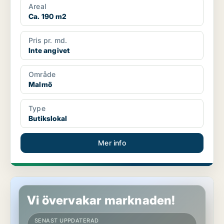
Areal
Ca. 190 m2
Pris pr. md.
Inte angivet
Område
Malmö
Type
Butikslokal
Mer info
Butikslokal i Malmö
Vi övervakar marknaden!
SENAST UPPDATERAD