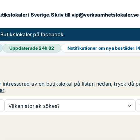
butikslokaler i Sverige. Skriv till vip@verksamhetslokaler.s
s
Butikslokaler på facebook
Uppdaterade 24h
82
Notifikationer om nya bostäder
1
 intresserad av en butikslokal på listan nedan, tryck då på
er
.
Vilken storlek sökes?