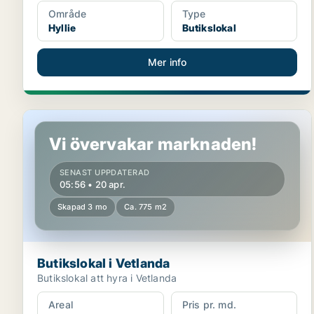
Område
Type
Hyllie
Butikslokal
Mer info
Butikslokal i Vetlanda
Vi övervakar marknaden!
SENAST UPPDATERAD
05:56 • 20 apr.
Skapad 3 mo
Ca. 775 m2
Butikslokal i Vetlanda
Butikslokal att hyra i Vetlanda
Areal
Pris pr. md.