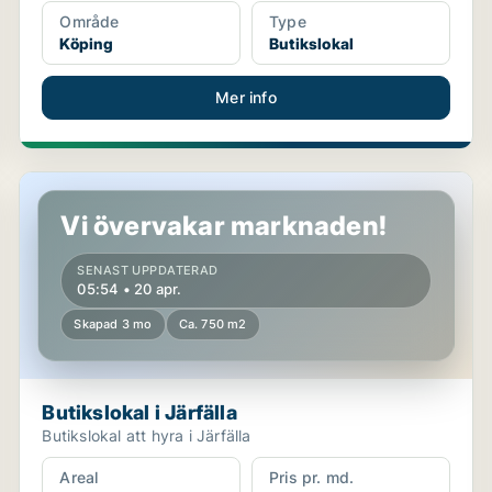
Område
Type
Köping
Butikslokal
Mer info
Butikslokal i Järfälla
Vi övervakar marknaden!
SENAST UPPDATERAD
05:54 • 20 apr.
Skapad 3 mo
Ca. 750 m2
Butikslokal i Järfälla
Butikslokal att hyra i Järfälla
Areal
Pris pr. md.