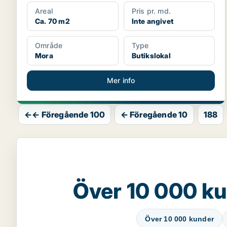
Areal
Pris pr. md.
Ca. 70 m2
Inte angivet
Område
Type
Mora
Butikslokal
Mer info
←← Föregående 100
← Föregående 10
188
Över 10 000 ku
Över 10 000 kunder