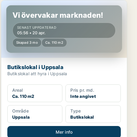
Butikslokal i Uppsala
Vi övervakar marknaden!
SENAST UPPDATERAD
05:56 • 20 apr.
Skapad 3 mo
Ca. 110 m2
Butikslokal i Uppsala
Butikslokal att hyra i Uppsala
Areal
Pris pr. md.
Ca. 110 m2
Inte angivet
Område
Type
Uppsala
Butikslokal
Mer info