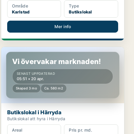
Område
Type
Karlstad
Butikslokal
Mer info
Butikslokal i Härryda
Vi övervakar marknaden!
SENAST UPPDATERAD
05:51 • 20 apr.
Skapad 3 mo
Ca. 580 m2
Butikslokal i Härryda
Butikslokal att hyra i Härryda
Areal
Pris pr. md.