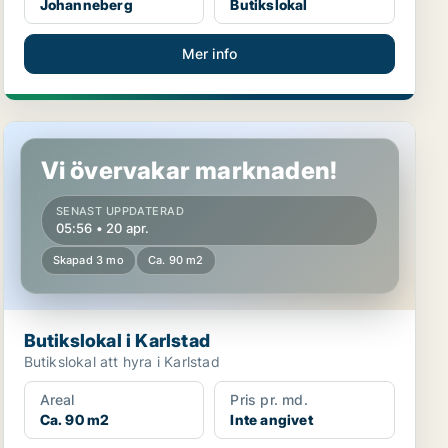
Johanneberg
Butikslokal
Mer info
Butikslokal i Karlstad
Vi övervakar marknaden!
SENAST UPPDATERAD
05:56 • 20 apr.
Skapad 3 mo
Ca. 90 m2
Butikslokal i Karlstad
Butikslokal att hyra i Karlstad
Areal
Pris pr. md.
Ca. 90 m2
Inte angivet