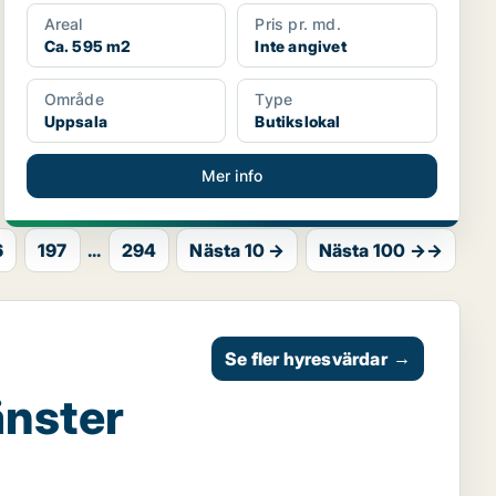
Areal
Pris pr. md.
Ca. 595 m2
Inte angivet
Område
Type
Uppsala
Butikslokal
Mer info
6
197
...
294
Nästa 10 →
Nästa 100 →→
Se fler hyresvärdar
→
änster