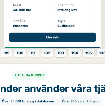
Areal
Pris pr. md.
Ca. 445 m2
Inte angivet
Område
Type
Vasastan
Butikslokal
Mer info
189
190
191
192
193
194
195
19
UTVALDA KUNDER
nder använder våra tj
Över 95 000 företag i databasen
Över 800 avtal årligen