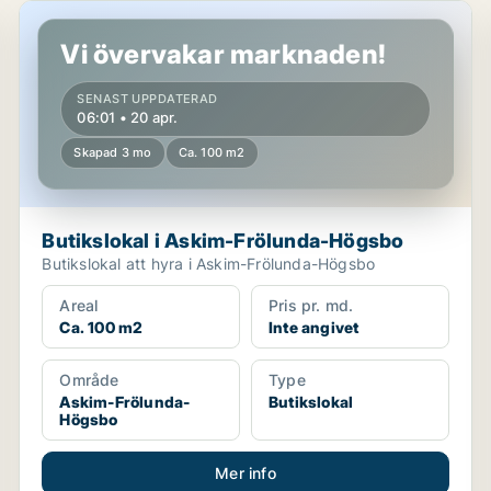
Butikslokal i Askim-Frölunda-Högsbo
Vi övervakar marknaden!
SENAST UPPDATERAD
06:01 • 20 apr.
Skapad 3 mo
Ca. 100 m2
Butikslokal i Askim-Frölunda-Högsbo
Butikslokal att hyra i Askim-Frölunda-Högsbo
Areal
Pris pr. md.
Ca. 100 m2
Inte angivet
Område
Type
Askim-Frölunda-
Butikslokal
Högsbo
Mer info