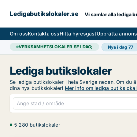
Ledigabutikslokaler.se
Vi samlar alla lediga 
Om oss
Kontakta oss
Hitta hyresgäst
Upprätta annon
VERKSAMHETSLOKALER.SE I DAG;
Nya i dag
77
Lediga butikslokaler
Se lediga butikslokaler i hela Sverige nedan. Om du är
dina nya butikslokaler!
Mer info om lediga butikslokal
5 280 butikslokaler