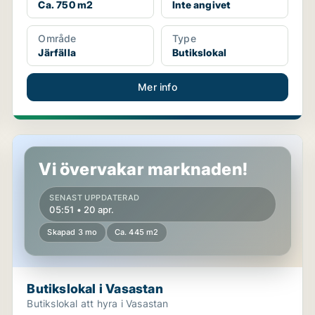
Ca. 750 m2
Inte angivet
Område
Type
Järfälla
Butikslokal
Mer info
Butikslokal i Vasastan
Vi övervakar marknaden!
SENAST UPPDATERAD
05:51 • 20 apr.
Skapad 3 mo
Ca. 445 m2
Butikslokal i Vasastan
Butikslokal att hyra i Vasastan