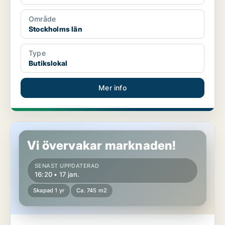
Område
Stockholms län
Type
Butikslokal
Mer info
Butikslokal i Västra Götaland
Vi övervakar marknaden!
SENAST UPPDATERAD
16:20 • 17 jan.
Skapad 1 yr
Ca. 745 m2