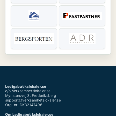
Ledigabutikslokaler.se
c/o Verksamhetslokaler.se
Mynstersvej 3, Frederiksberg
support@verksamhetslokaler.se
Org. nr: DK32147496
Om Ledigabutikslokaler.se