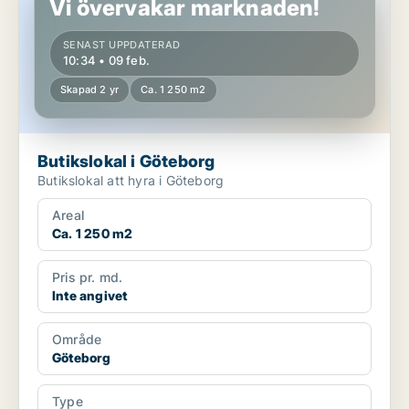
Vi övervakar marknaden!
SENAST UPPDATERAD
10:34 • 09 feb.
Skapad 2 yr
Ca. 1 250 m2
Butikslokal i Göteborg
Butikslokal att hyra i Göteborg
Areal
Ca. 1 250 m2
Pris pr. md.
Inte angivet
Område
Göteborg
Type