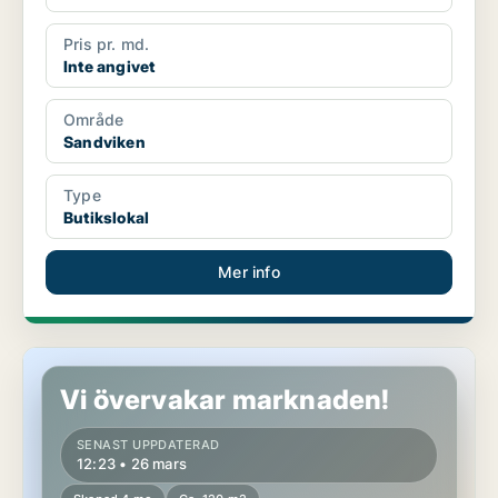
Pris pr. md.
Inte angivet
Område
Sandviken
Type
Butikslokal
Mer info
Butikslokal i Sandviken
Vi övervakar marknaden!
SENAST UPPDATERAD
12:23 • 26 mars