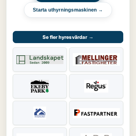
Starta uthyrningsmaskinen →
Se fler hyresvärdar
→