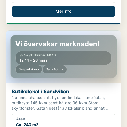
Mer info
Butikslokal i Sandviken
Vi övervakar marknaden!
SENAST UPPDATERAD
12:14 • 26 mars
Skapad 4 mo
Ca. 240 m2
Butikslokal i Sandviken
Nu finns chansen att hyra en fin lokal i entréplan,
butiksyta 145 kvm samt källare 96 kvm.Stora
skyltfönster. Gatan består av lokaler bland annat
Nordea samt...
Areal
Ca. 240 m2