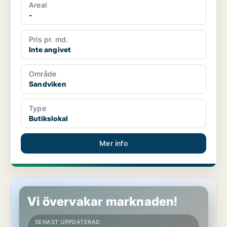
Areal
-
Pris pr. md.
Inte angivet
Område
Sandviken
Type
Butikslokal
Mer info
Restaurang i Sandviken
Vi övervakar marknaden!
SENAST UPPDATERAD