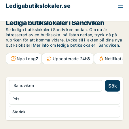
Ledigabutikslokaler.se
Gävleborg
Sandviken
Lediga butikslokaler i Sandviken
Se lediga butikslokaler i Sandviken nedan. Om du är
intresserad av en butikslokal på listan nedan, tryck då på
rubriken för att komma vidare. Lycka till i jakten på dina nya
butikslokaler!
Mer info om lediga butikslokaler i Sandviken
.
Nya i dag
7
Uppdaterade 24h
8
Notifikation
Sandviken
Sök
Pris
Storlek