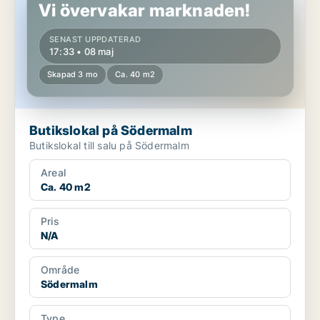
Vi övervakar marknaden!
SENAST UPPDATERAD
17:33 • 08 maj
Skapad 3 mo
Ca. 40 m2
Butikslokal på Södermalm
Butikslokal till salu på Södermalm
Areal
Ca. 40 m2
Pris
N/A
Område
Södermalm
Type