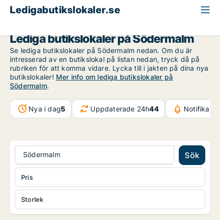
Ledigabutikslokaler.se
Stockholm
Södermalm
Lediga butikslokaler på Södermalm
Se lediga butikslokaler på Södermalm nedan. Om du är
intresserad av en butikslokal på listan nedan, tryck då på
rubriken för att komma vidare. Lycka till i jakten på dina nya
butikslokaler!
Mer info om lediga butikslokaler på
Södermalm
.
Nya i dag
5
Uppdaterade 24h
44
Notifikati
Södermalm
Sök
Pris
Storlek