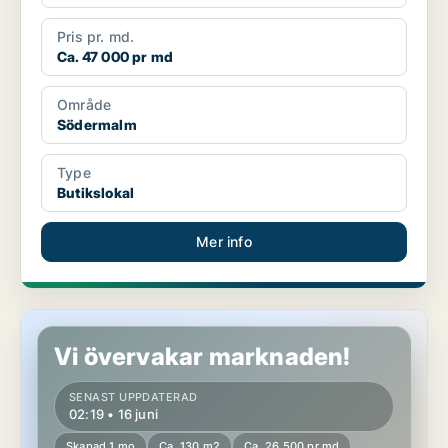
Pris pr. md.
Ca. 47 000 pr md
Område
Södermalm
Type
Butikslokal
Mer info
Kontor på Södermalm
Vi övervakar marknaden!
SENAST UPPDATERAD
02:19 • 16 juni
Skapad 1 mo
Ca. 130 m2
Ca. 26 500 pr md