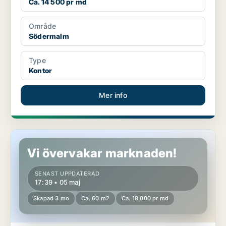
Ca. 14 500 pr md
Område
Södermalm
Type
Kontor
Mer info
Butikslokal på Södermalm
Vi övervakar marknaden!
SENAST UPPDATERAD
17:39 • 05 maj
Skapad 3 mo
Ca. 60 m2
Ca. 18 000 pr md