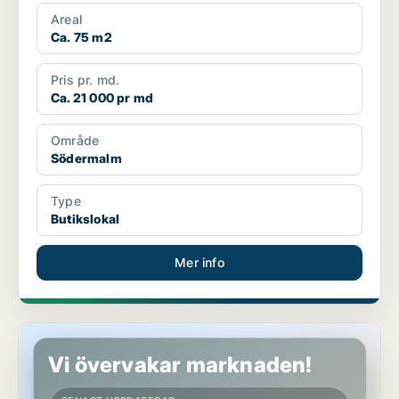
Areal
Ca. 75 m2
Pris pr. md.
Ca. 21 000 pr md
Område
Södermalm
Type
Butikslokal
Mer info
Butikslokal på Södermalm
Vi övervakar marknaden!