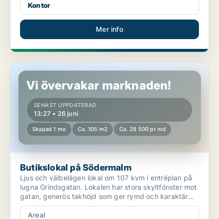
Kontor
Mer info
Butikslokal på Södermalm
Vi övervakar marknaden!
SENAST UPPDATERAD
13:27 • 26 juni
Skapad 1 mo
Ca. 105 m2
Ca. 28 500 pr md
Butikslokal på Södermalm
Ljus och välbelägen lokal om 107 kvm i entréplan på
lugna Grindsgatan. Lokalen har stora skyltfönster mot
gatan, generös takhöjd som ger rymd och karaktär
s...
Areal