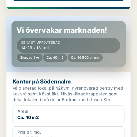
Kontor på Södermalm
Vi övervakar marknaden!
SENAST UPPDATERAD
14:26 • 13 juni
Skapad 1 yr
Ca. 40 m2
Ca. 14 500 pr md
Kontor på Södermalm
Välplanerad lokal på 42kvm, nyrenoverad pentry med
kokvrå samt köksfläkt. Nivåskillnad/trappsteg som
delar lokalen i två delar Badrum med dusch Sto...
Areal
Ca. 40 m2
Pris pr. md.