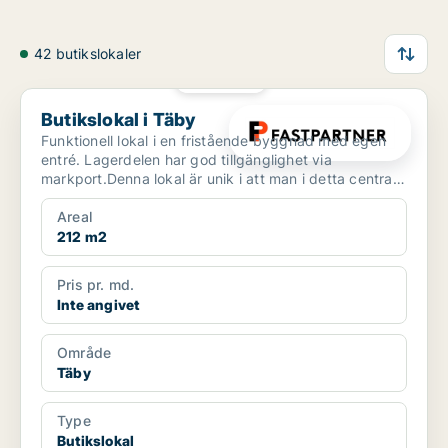
42 butikslokaler
PLATINA
Butikslokal i Täby
Butikslokal i Täby
Funktionell lokal i en fristående byggnad med egen
entré. Lagerdelen har god tillgänglighet via
markport.Denna lokal är unik i att man i detta centrala
läge ...
Areal
212 m2
Pris pr. md.
Inte angivet
Område
Täby
Type
Butikslokal