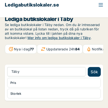
Ledigabutikslokaler.se
Stockholms län
Täby
Lediga butikslokaler i Täby
Se lediga butikslokaler i Täby nedan. Om du är intresserad
av en butikslokal på listan nedan, tryck då på rubriken för
att komma vidare. Lycka till i jakten på dina nya
butikslokaler!
Mer info om lediga butikslokaler i Täby
.
Nya i dag
77
Uppdaterade 24h
84
Notifikat
Täby
Sök
Pris
Storlek