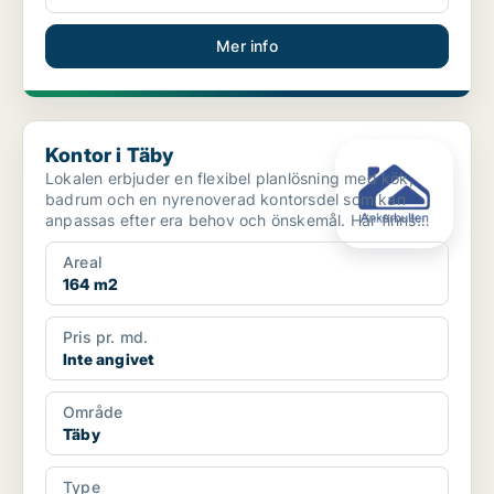
Mer info
Kontor i Täby
Kontor i Täby
Lokalen erbjuder en flexibel planlösning med kök,
badrum och en nyrenoverad kontorsdel som kan
anpassas efter era behov och önskemål. Här finns
goda möjlighe...
Areal
164 m2
Pris pr. md.
Inte angivet
Område
Täby
Type