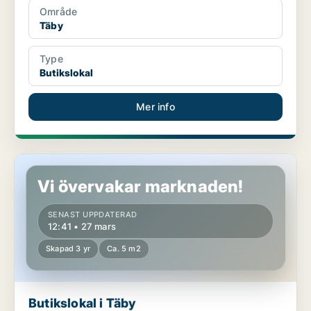
Område
Täby
Type
Butikslokal
Mer info
Butikslokal i Täby
Vi övervakar marknaden!
SENAST UPPDATERAD
12:41 • 27 mars
Skapad 3 yr
Ca. 5 m2
Butikslokal i Täby