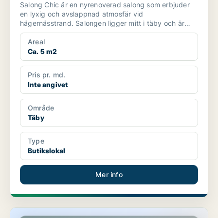
Salong Chic är en nyrenoverad salong som erbjuder
en lyxig och avslappnad atmosfär vid
hägernässtrand. Salongen ligger mitt i täby och är
belägen i ett sto...
Areal
Ca. 5 m2
Pris pr. md.
Inte angivet
Område
Täby
Type
Butikslokal
Mer info
Butikslokal i Täby