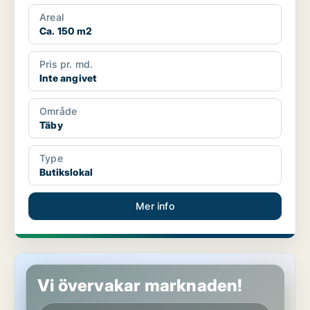
Areal
Ca. 150 m2
Pris pr. md.
Inte angivet
Område
Täby
Type
Butikslokal
Mer info
Kontor i Täby
Vi övervakar marknaden!