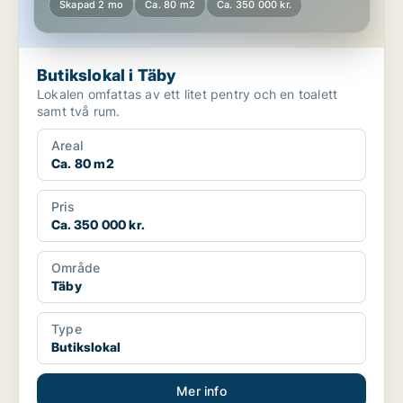
Skapad 2 mo
Ca. 80 m2
Ca. 350 000 kr.
Butikslokal i Täby
Lokalen omfattas av ett litet pentry och en toalett
samt två rum.
Areal
Ca. 80 m2
Pris
Ca. 350 000 kr.
Område
Täby
Type
Butikslokal
Mer info