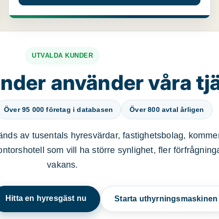
UTVALDA KUNDER
nder använder våra tj
Över 95 000 företag i databasen
Över 800 avtal årligen
nds av tusentals hyresvärdar, fastighetsbolag, kommer
ntorshotell som vill ha större synlighet, fler förfrågnin
vakans.
Hitta en hyresgäst nu
Starta uthyrningsmaskine