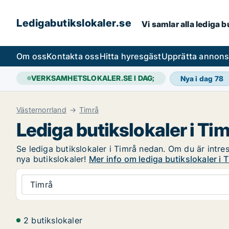
Ledigabutikslokaler.se
Vi samlar alla lediga 
Om oss
Kontakta oss
Hitta hyresgäst
Upprätta annon
VERKSAMHETSLOKALER.SE I DAG;
Nya i dag
78
Västernorrland
Timrå
Lediga butikslokaler i Ti
Se lediga butikslokaler i Timrå nedan. Om du är intres
nya butikslokaler!
Mer info om lediga butikslokaler i 
Timrå
2 butikslokaler