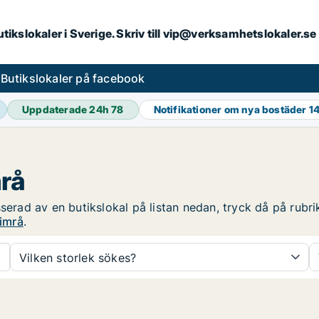
butikslokaler i Sverige. Skriv till vip@verksamhetslokaler.s
s
Butikslokaler på facebook
Uppdaterade 24h
78
Notifikationer om nya bostäder
1
mrå
serad av en butikslokal på listan nedan, tryck då på rubrik
Timrå
.
Vilken storlek sökes?