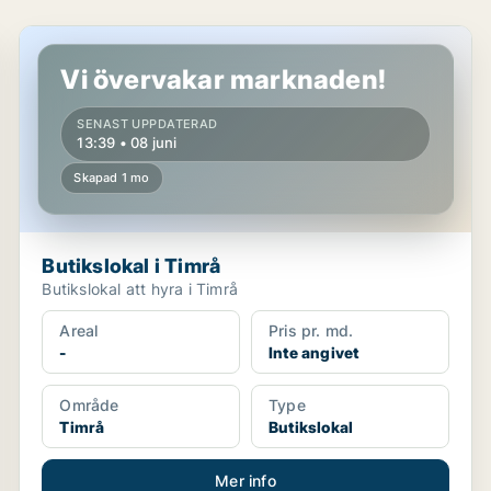
Butikslokal i Timrå
Vi övervakar marknaden!
SENAST UPPDATERAD
13:39 • 08 juni
Skapad 1 mo
Butikslokal i Timrå
Butikslokal att hyra i Timrå
Areal
Pris pr. md.
-
Inte angivet
Område
Type
Timrå
Butikslokal
Mer info