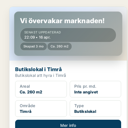
Butikslokal i Timrå
Vi övervakar marknaden!
SENAST UPPDATERAD
22:09 • 16 apr.
Skapad 3 mo
Ca. 260 m2
Butikslokal i Timrå
Butikslokal att hyra i Timrå
Areal
Pris pr. md.
Ca. 260 m2
Inte angivet
Område
Type
Timrå
Butikslokal
Mer info