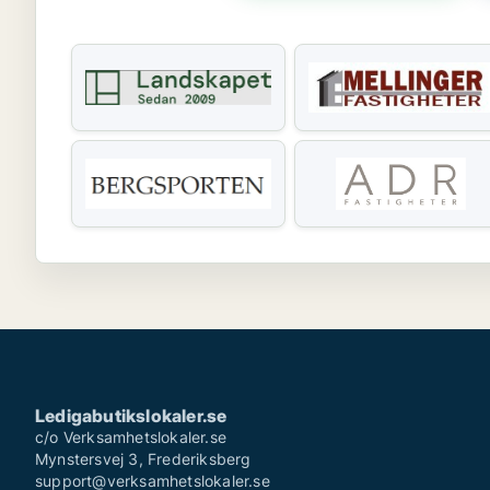
Ledigabutikslokaler.se
c/o Verksamhetslokaler.se
Mynstersvej 3, Frederiksberg
support@verksamhetslokaler.se