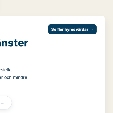
Se fler hyresvärdar
→
änster
siella
gar och mindre
n →