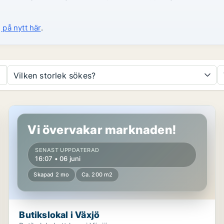
 på nytt här
.
Vilken storlek sökes?
Butikslokal i Växjö
Vi övervakar marknaden!
SENAST UPPDATERAD
16:07 • 06 juni
Skapad 2 mo
Ca. 200 m2
Butikslokal i Växjö