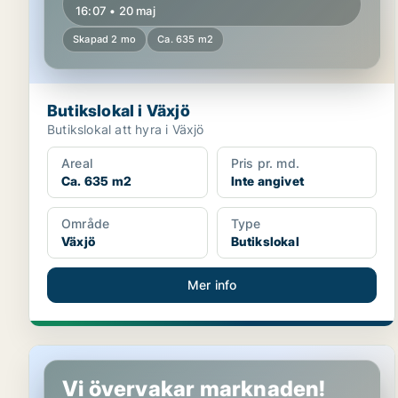
16:07 • 20 maj
Skapad 2 mo
Ca. 635 m2
Butikslokal i Växjö
Butikslokal att hyra i Växjö
Areal
Pris pr. md.
Ca. 635 m2
Inte angivet
Område
Type
Växjö
Butikslokal
Mer info
Butikslokal i Växjö
Vi övervakar marknaden!