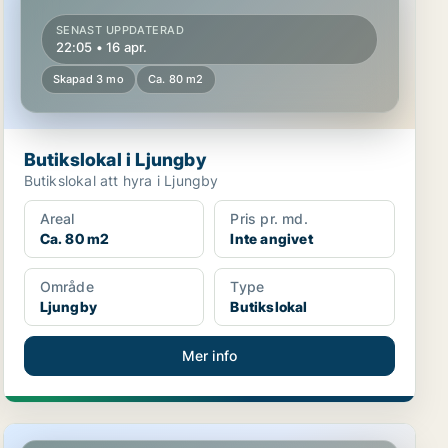
SENAST UPPDATERAD
22:05 • 16 apr.
Skapad 3 mo
Ca. 80 m2
Butikslokal i Ljungby
Butikslokal att hyra i Ljungby
Areal
Pris pr. md.
Ca. 80 m2
Inte angivet
Område
Type
Ljungby
Butikslokal
Mer info
Butikslokal i Växjö