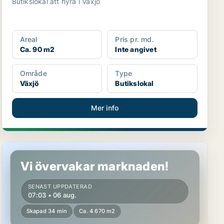
Butikslokal att hyra i Växjö
Areal
Pris pr. md.
Ca. 90 m2
Inte angivet
Område
Type
Växjö
Butikslokal
Mer info
Butikslokal i Växjö
Vi övervakar marknaden!
SENAST UPPDATERAD
07:03 • 06 aug.
Skapad 34 min
Ca. 4 670 m2