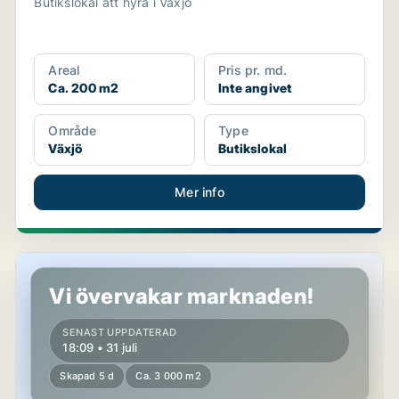
Butikslokal att hyra i Växjö
Areal
Pris pr. md.
Ca. 200 m2
Inte angivet
Område
Type
Växjö
Butikslokal
Mer info
Butikslokal i Växjö
Vi övervakar marknaden!
SENAST UPPDATERAD
18:09 • 31 juli
Skapad 5 d
Ca. 3 000 m2