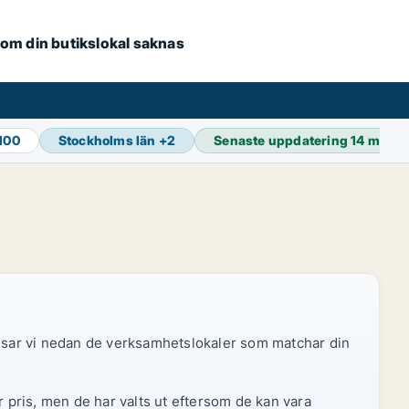
e om din butikslokal saknas
100
Stockholms län
+
2
Senaste uppdatering
14 min s
 visar vi nedan de verksamhetslokaler som matchar din
r pris, men de har valts ut eftersom de kan vara