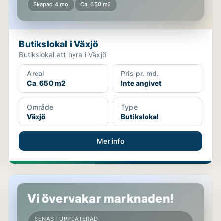
Skapad 4 mo
Ca. 650 m2
Butikslokal i Växjö
Butikslokal att hyra i Växjö
Areal
Pris pr. md.
Ca. 650 m2
Inte angivet
Område
Type
Växjö
Butikslokal
Mer info
Butikslokal i Växjö, Rottne
Vi övervakar marknaden!
SENAST UPPDATERAD