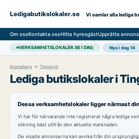
Ledigabutikslokaler.se
Vi samlar alla lediga 
Om oss
Kontakta oss
Hitta hyresgäst
Upprätta annon
VERKSAMHETSLOKALER.SE I DAG;
Nya i dag
14
Kronoberg
Tingsryd
Lediga butikslokaler i Ti
Dessa verksamhetslokaler ligger närmast di
Vi har för närvarande inte registrerat några lediga v
sökning bäst utifrån den aktuella marknaden.
De visade annonserna kan avvika från din ursprungliga 