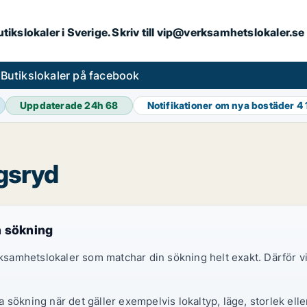
butikslokaler i Sverige. Skriv till vip@verksamhetslokaler.s
s
Butikslokaler på facebook
Uppdaterade 24h
68
Notifikationer om nya bostäder
4 
ngsryd
n sökning
erksamhetslokaler som matchar din sökning helt exakt. Därför
sökning när det gäller exempelvis lokaltyp, läge, storlek elle