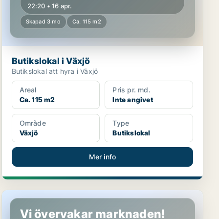
22:20 • 16 apr.
Skapad 3 mo
Ca. 115 m2
Butikslokal i Växjö
Butikslokal att hyra i Växjö
Areal
Pris pr. md.
Ca. 115 m2
Inte angivet
Område
Type
Växjö
Butikslokal
Mer info
Butikslokal i Ljungby
Vi övervakar marknaden!