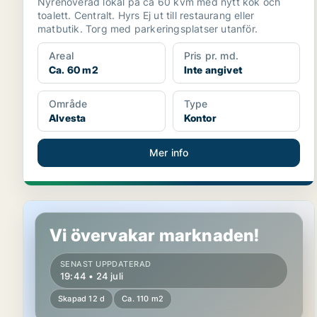
Nyrenoverad lokal på ca 60 kvm med nytt kök och
toalett. Centralt. Hyrs Ej ut till restaurang eller
matbutik. Torg med parkeringsplatser utanför.
Areal
Pris pr. md.
Ca. 60 m2
Inte angivet
Område
Type
Alvesta
Kontor
Mer info
Butikslokal i Växjö
Vi övervakar marknaden!
SENAST UPPDATERAD
19:44 • 24 juli
Skapad 12 d
Ca. 110 m2