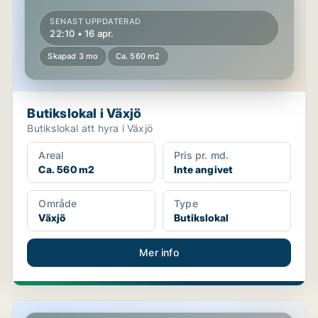
SENAST UPPDATERAD
22:10 • 16 apr.
Skapad 3 mo
Ca. 560 m2
Butikslokal i Växjö
Butikslokal att hyra i Växjö
Areal
Pris pr. md.
Ca. 560 m2
Inte angivet
Område
Type
Växjö
Butikslokal
Mer info
Butikslokal i Ljungby