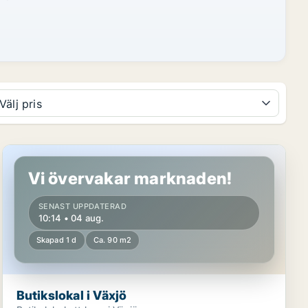
Välj pris
Butikslokal i Växjö
Vi övervakar marknaden!
SENAST UPPDATERAD
10:14 • 04 aug.
Skapad 1 d
Ca. 90 m2
Butikslokal i Växjö