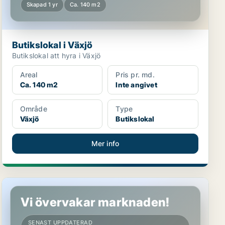
Skapad 1 yr
Ca. 140 m2
Butikslokal i Växjö
Butikslokal att hyra i Växjö
Areal
Pris pr. md.
Ca. 140 m2
Inte angivet
Område
Type
Växjö
Butikslokal
Mer info
Butikslokal i Växjö
Vi övervakar marknaden!
SENAST UPPDATERAD