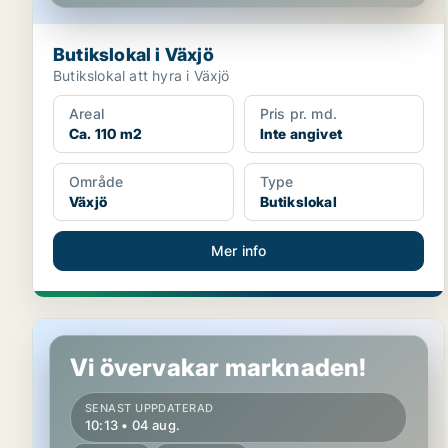
Butikslokal i Växjö
Butikslokal att hyra i Växjö
Areal
Pris pr. md.
Ca. 110 m2
Inte angivet
Område
Type
Växjö
Butikslokal
Mer info
Butikslokal i Växjö
Vi övervakar marknaden!
SENAST UPPDATERAD
10:13 • 04 aug.