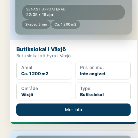
SENAST UPPDATERAD
22:05 • 16 apr.
Skapad 3 mo
Ca. 1 200 m2
Butikslokal i Växjö
Butikslokal att hyra i Växjö
Areal
Pris pr. md.
Ca. 1 200 m2
Inte angivet
Område
Type
Växjö
Butikslokal
Mer info
Butikslokal i Alvesta