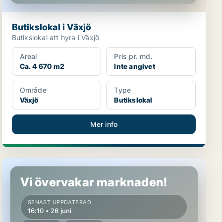
Butikslokal i Växjö
Butikslokal att hyra i Växjö
Areal
Pris pr. md.
Ca. 4 670 m2
Inte angivet
Område
Type
Växjö
Butikslokal
Mer info
Butikslokal i Växjö
Vi övervakar marknaden!
SENAST UPPDATERAD
16:10 • 26 juni