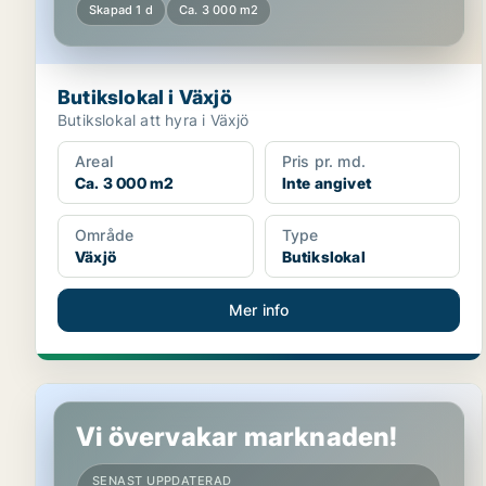
Skapad 1 d
Ca. 3 000 m2
Butikslokal i Växjö
Butikslokal att hyra i Växjö
Areal
Pris pr. md.
Ca. 3 000 m2
Inte angivet
Område
Type
Växjö
Butikslokal
Mer info
Butikslokal i Växjö
Vi övervakar marknaden!
SENAST UPPDATERAD