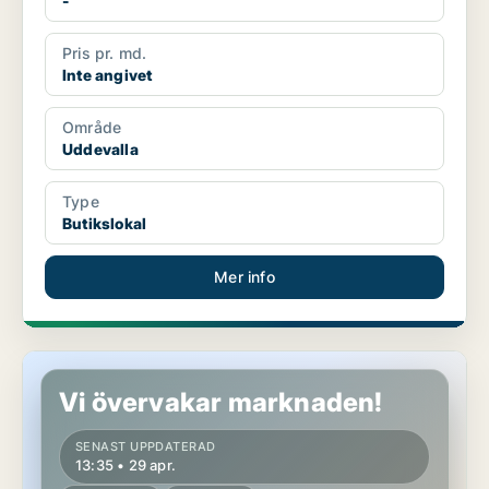
-
Pris pr. md.
Inte angivet
Område
Uddevalla
Type
Butikslokal
Mer info
Butikslokal i Uddevalla
Vi övervakar marknaden!
SENAST UPPDATERAD
13:35 • 29 apr.