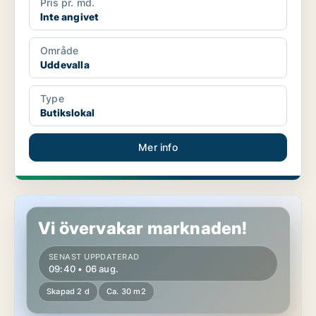
Pris pr. md.
Inte angivet
Område
Uddevalla
Type
Butikslokal
Mer info
Butikslokal i Uddevalla
Vi övervakar marknaden!
SENAST UPPDATERAD
09:40 • 06 aug.
Skapad 2 d
Ca. 30 m2