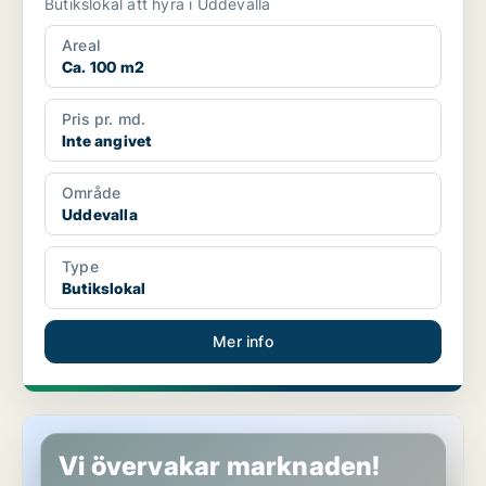
Butikslokal att hyra i Uddevalla
Areal
Ca. 100 m2
Pris pr. md.
Inte angivet
Område
Uddevalla
Type
Butikslokal
Mer info
Butikslokal i Uddevalla
Vi övervakar marknaden!