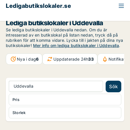
Ledigabutikslokaler.se
Västra Götaland
Uddevalla
Lediga butikslokaler i Uddevalla
Se lediga butikslokaler i Uddevalla nedan. Om du är
intresserad av en butikslokal på listan nedan, tryck då på
rubriken för att komma vidare. Lycka till i jakten på dina nya
butikslokaler!
Mer info om lediga butikslokaler i Uddevalla
.
Nya i dag
6
Uppdaterade 24h
33
Notifikati
Uddevalla
Sök
Pris
Storlek