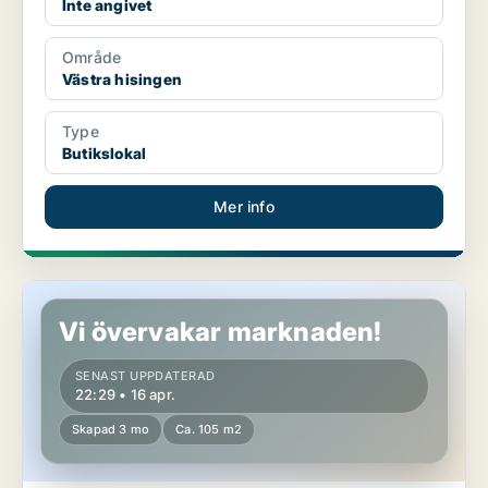
Inte angivet
Område
Västra hisingen
Type
Butikslokal
Mer info
Butikslokal i Västra hisingen
Vi övervakar marknaden!
SENAST UPPDATERAD
22:29 • 16 apr.
Skapad 3 mo
Ca. 105 m2