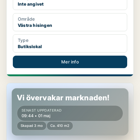
Inte angivet
Område
Västra hisingen
Type
Butikslokal
Mer info
Butikslokal i Västra hisingen
Vi övervakar marknaden!
SENAST UPPDATERAD
09:44 • 01 maj
Skapad 3 mo
Ca. 410 m2