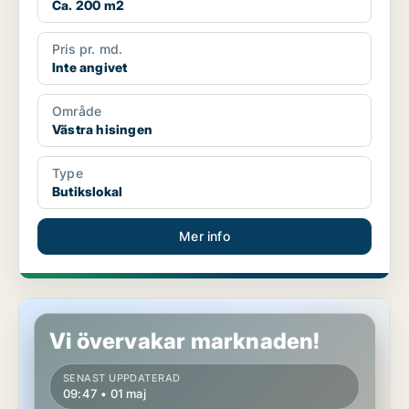
Ca. 200 m2
Pris pr. md.
Inte angivet
Område
Västra hisingen
Type
Butikslokal
Mer info
Butikslokal i Västra hisingen
Vi övervakar marknaden!
SENAST UPPDATERAD
09:47 • 01 maj