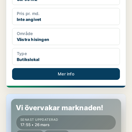
Pris pr. md.
Inte angivet
Område
Västra hisingen
Type
Butikslokal
Mer info
Butikslokal i Västra hisingen
Vi övervakar marknaden!
SENAST UPPDATERAD
17:55 • 26 mars