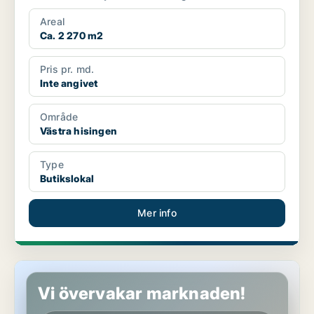
Areal
Ca. 2 270 m2
Pris pr. md.
Inte angivet
Område
Västra hisingen
Type
Butikslokal
Mer info
Butikslokal i Västra hisingen
Vi övervakar marknaden!