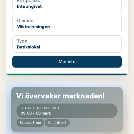
Pris pr. md.
Inte angivet
Område
Västra hisingen
Type
Butikslokal
Mer info
Butikslokal i Västra hisingen
Vi övervakar marknaden!
SENAST UPPDATERAD
09:00 • 06 mars
Skapad 5 mo
Ca. 410 m2