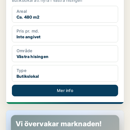
Butikslokal att hyra i Västra hisingen
Areal
Ca. 480 m2
Pris pr. md.
Inte angivet
Område
Västra hisingen
Type
Butikslokal
Mer info
Butikslokal i Västra hisingen
Vi övervakar marknaden!