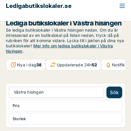
Ledigabutikslokaler.se
Göteborg
Västra hisingen
Lediga butikslokaler i Västra hisingen
Se lediga butikslokaler i Västra hisingen nedan. Om du är
intresserad av en butikslokal på listan nedan, tryck då på
rubriken för att komma vidare. Lycka till i jakten på dina nya
butikslokaler!
Mer info om lediga butikslokaler i Västra
hisingen
.
Nya i dag
38
Uppdaterade 24h
52
Notifikat
Västra hisingen
Sök
Pris
Storlek