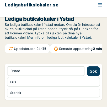
Ledigabutikslokaler.se
Skåne
Ystad
Lediga butikslokaler i Ystad
Se lediga butikslokaler i Ystad nedan. Om du är intresserad
av en butikslokal på listan nedan, tryck då på rubriken för
att komma vidare. Lycka till i jakten på dina nya
butikslokaler!
Mer info om lediga butikslokaler i Ystad
.
Uppdaterade 24h
75
Senaste uppdatering
2 min s
Ystad
Sök
Pris
Storlek