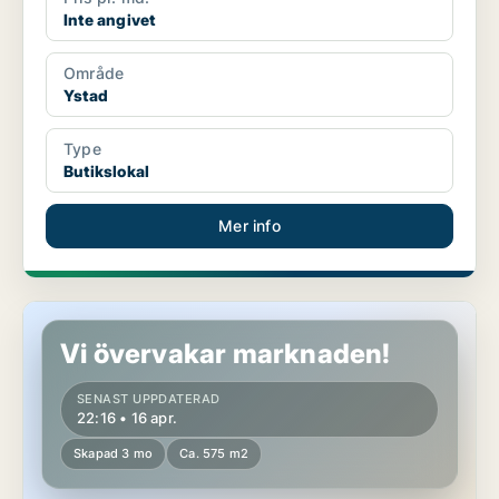
Inte angivet
Område
Ystad
Type
Butikslokal
Mer info
Butikslokal i Ystad
Vi övervakar marknaden!
SENAST UPPDATERAD
22:16 • 16 apr.
Skapad 3 mo
Ca. 575 m2