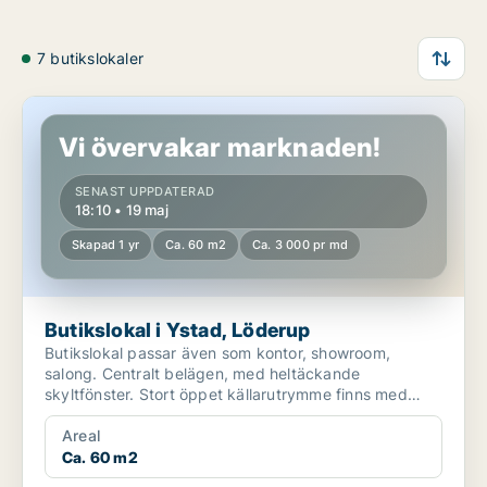
7 butikslokaler
Butikslokal i Ystad, Löderup
Vi övervakar marknaden!
SENAST UPPDATERAD
18:10 • 19 maj
Skapad 1 yr
Ca. 60 m2
Ca. 3 000 pr md
Butikslokal i Ystad, Löderup
Butikslokal passar även som kontor, showroom,
salong. Centralt belägen, med heltäckande
skyltfönster. Stort öppet källarutrymme finns med
tillgång frå...
Areal
Ca. 60 m2