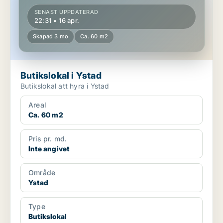
SENAST UPPDATERAD
22:31 • 16 apr.
Skapad 3 mo
Ca. 60 m2
Butikslokal i Ystad
Butikslokal att hyra i Ystad
Areal
Ca. 60 m2
Pris pr. md.
Inte angivet
Område
Ystad
Type
Butikslokal