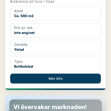
Butikslokal att hyra i Ystad
Areal
Ca. 580 m2
Pris pr. md.
Inte angivet
Område
Ystad
Type
Butikslokal
Mer info
Butikslokal i Ystad
Vi övervakar marknaden!