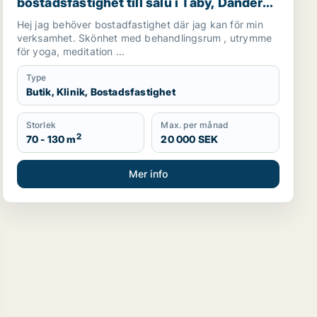
bostadsfastighet till salu i Täby, Danderyd
eller Stockholm Innerstad m.fl.
Hej jag behöver bostadfastighet där jag kan för min
verksamhet. Skönhet med behandlingsrum , utrymme
för yoga, meditation ...
Type
Butik, Klinik, Bostadsfastighet
Storlek
Max. per månad
2
70 - 130 m
20 000 SEK
Mer info
er Österåker m.fl.