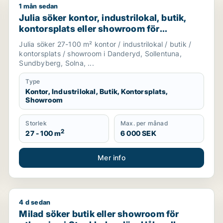
1 mån sedan
 Danderyd, Sollentuna eller Sundbyberg m.fl.
Julia söker kontor, industrilokal, butik, kontorsplat
Julia söker kontor, industrilokal, butik,
kontorsplats eller showroom för
uthyrning i Danderyd, Sollentuna eller
Julia söker 27-100 m² kontor / industrilokal / butik /
Sundbyberg m.fl.
kontorsplats / showroom i Danderyd, Sollentuna,
Sundbyberg, Solna, ...
Type
Kontor, Industrilokal, Butik, Kontorsplats,
Showroom
Storlek
Max. per månad
2
27 - 100 m
6 000 SEK
Mer info
4 d sedan
ör uthyrning i Stockholms län
Milad söker butik eller showroom för uthyrning i Sto
Milad söker butik eller showroom för