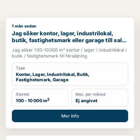
1 mån sedan
hotell eller garage till salu i Stockholms län
Jag söker kontor, lager, industrilokal, butik, fastighet
Jag söker kontor, lager, industrilokal,
butik, fastighetsmark eller garage till salu
i Vallentuna, Österåker eller Järfälla m.fl.
Jag söker 100-10000 m² kontor / lager / industrilokal /
butik / fastighetsmark till försäljning
Type
Kontor, Lager, Industrilokal, Butik,
Fastighetsmark, Garage
Storlek
Max. per månad
2
100 - 10 000 m
Ej angivet
Mer info