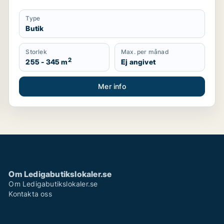
Type
Butik
Storlek
Max. per månad
2
255 - 345 m
Ej angivet
Mer info
Om Ledigabutikslokaler.se
Om Ledigabutikslokaler.se
Kontakta oss