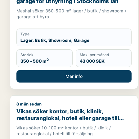
garage för uthyrning i Stockholms län
Mashal söker 350-500 m² lager / butik / showroom /
garage att hyra
Type
Lager, Butik, Showroom, Garage
Storlek
Max. per månad
2
350 - 500 m
43 000 SEK
Mer info
8 mån sedan
Vikas söker kontor, butik, klinik, restauranglokal, h
Vikas söker kontor, butik, klinik,
restauranglokal, hotell eller garage till
salu i Upplands Väsby, Vallentuna eller
Vikas söker 10-100 m² kontor / butik / klinik /
Österåker m.fl.
restauranglokal / hotell till försäljning