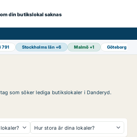
e om din butikslokal saknas
8 791
Stockholms län
+
6
Malmö
+
1
Göteborg
+
1
retag som söker lediga butikslokaler i Danderyd.
 lokaler?
Hur stora är dina lokaler?