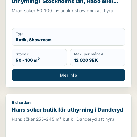
uthyrning i Stockholms län, Håbo eller
Knivsta
Milad söker 50-100 m² butik / showroom att hyra
Type
Butik, Showroom
Storlek
Max. per månad
2
50 - 100 m
12 000 SEK
Mer info
6 d sedan
otell eller garage till salu i Upplands Väsby, Vallentuna ell
Hans söker butik för uthyrning i Danderyd
Hans söker butik för uthyrning i Danderyd
Hans söker 255-345 m² butik i Danderyd att hyra