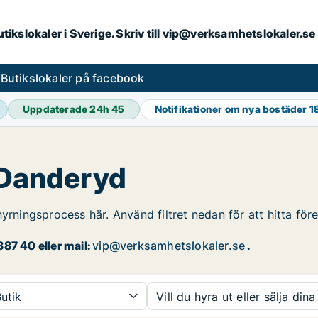
butikslokaler i Sverige. Skriv till vip@verksamhetslokaler.s
s
Butikslokaler på facebook
Uppdaterade 24h
45
Notifikationer om nya bostäder
1
 Danderyd
hyrningsprocess här. Använd filtret nedan för att hitta fö
87 40 eller mail:
vip@verksamhetslokaler.se
.
utik
Vill du hyra ut eller sälja dina