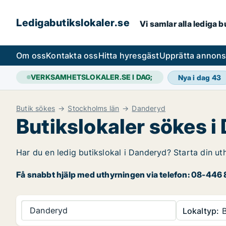
Ledigabutikslokaler.se
Vi samlar alla lediga 
Om oss
Kontakta oss
Hitta hyresgäst
Upprätta annon
VERKSAMHETSLOKALER.SE I DAG;
Nya i dag
43
Butik sökes
Stockholms län
Danderyd
Butikslokaler sökes i
Har du en ledig butikslokal i Danderyd? Starta din ut
Få snabbt hjälp med uthyrningen via telefon: 08-446 8
Danderyd
Lokaltyp:
B