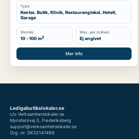
Type
Kontor, Butik, Klinik, Restauranglokal, Hotell,
Garage
Storlek
Max. per månad
2
10 - 100 m
Ej angivet
Mer info
Ledigabutikslokaler.se
c/o Verksamhetslokaler.se
Mynstersvej 3, Frederiksberg
support@verksamhetslokaler.se
Org. nr: DK32147496