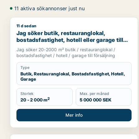
11 aktiva sökannonser just nu
11 d sedan
Jag söker butik, restauranglokal, bostadsfastighet, 
Jag söker butik, restauranglokal,
bostadsfastighet, hotell eller garage till
salu i Stockholms län
Jag söker 20-2000 m² butik / restauranglokal /
bostadsfastighet / hotell / garage till försäljning
Type
Butik, Restauranglokal, Bostadsfastighet, Hotell,
Garage
Storlek
Max. per månad
2
20 - 2 000 m
5 000 000 SEK
Mer info