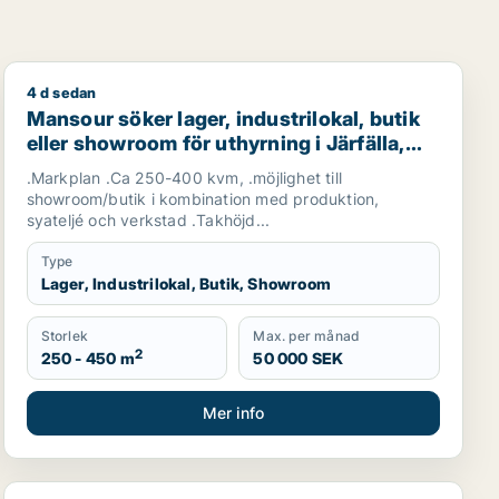
4 d sedan
smark eller garage till salu i Vallentuna, Österåker eller Jär
Mansour söker lager, industrilokal, butik eller showroom
Mansour söker lager, industrilokal, butik
eller showroom för uthyrning i Järfälla,
Danderyd eller Sollentuna m.fl.
.Markplan .Ca 250-400 kvm, .möjlighet till
showroom/butik i kombination med produktion,
syateljé och verkstad .Takhöjd...
Type
Lager, Industrilokal, Butik, Showroom
Storlek
Max. per månad
2
250 - 450 m
50 000 SEK
Mer info