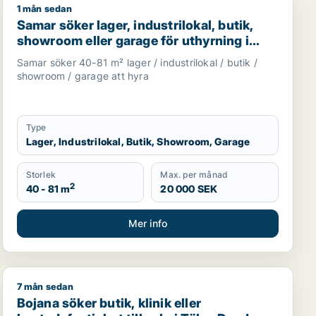
1 mån sedan
s eller showroom för uthyrning i Danderyd, Sollentuna eller
Samar söker lager, industrilokal, butik, showroom eller
Samar söker lager, industrilokal, butik,
showroom eller garage för uthyrning i
Upplands Väsby, Järfälla eller Täby m.fl.
Samar söker 40-81 m² lager / industrilokal / butik /
showroom / garage att hyra
Type
Lager, Industrilokal, Butik, Showroom, Garage
Storlek
Max. per månad
2
40 - 81 m
20 000 SEK
Mer info
7 mån sedan
ckholms län, Håbo eller Knivsta
Bojana söker butik, klinik eller bostadsfastighet till s
Bojana söker butik, klinik eller