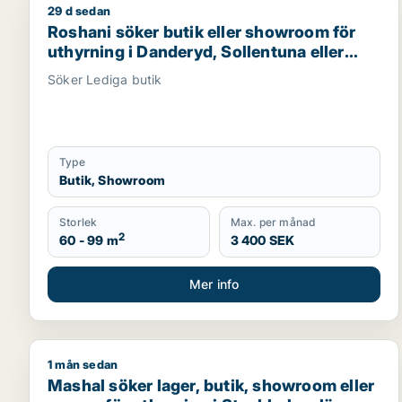
29 d sedan
Roshani söker butik eller showroom för uthyrning i
Roshani söker butik eller showroom för
uthyrning i Danderyd, Sollentuna eller
Sundbyberg m.fl.
Söker Lediga butik
Type
Butik, Showroom
Storlek
Max. per månad
2
60 - 99 m
3 400 SEK
Mer info
1 mån sedan
Mashal söker lager, butik, showroom eller garage f
Mashal söker lager, butik, showroom eller