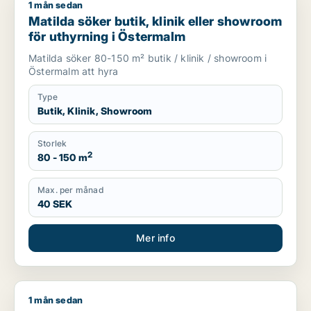
1 mån sedan
Matilda söker butik, klinik eller showroom för uthyrning i Ös
Matilda söker butik, klinik eller showroom
för uthyrning i Östermalm
Matilda söker 80-150 m² butik / klinik / showroom i
Östermalm att hyra
Type
Butik, Klinik, Showroom
Storlek
2
80 - 150 m
Max. per månad
40 SEK
Mer info
1 mån sedan
Marco söker butik för uthyrning i Stockholm Innerstad