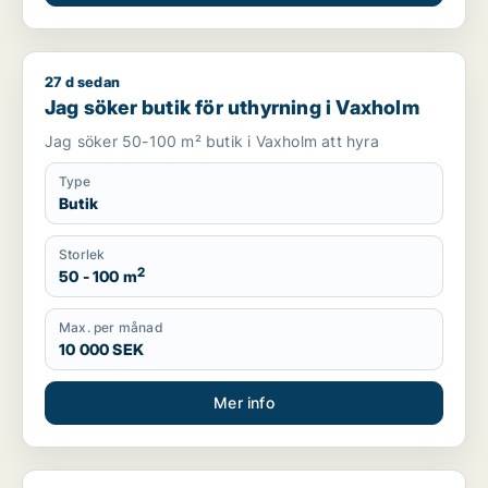
27 d sedan
Jag söker butik för uthyrning i Vaxholm
Jag söker butik för uthyrning i Vaxholm
Jag söker 50-100 m² butik i Vaxholm att hyra
Type
Butik
Storlek
2
50 - 100 m
Max. per månad
10 000 SEK
Mer info