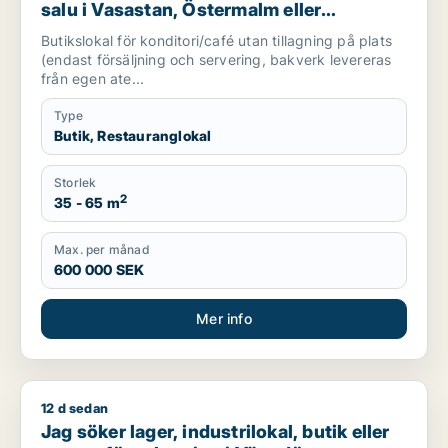
salu i Vasastan, Östermalm eller
Södermalm
Butikslokal för konditori/café utan tillagning på plats
(endast försäljning och servering, bakverk levereras
från egen ate...
Type
Butik, Restauranglokal
Storlek
2
35 - 65 m
Max. per månad
600 000 SEK
Mer info
12 d sedan
Jag söker lager, industrilokal, butik eller garage för uthyrni
Jag söker lager, industrilokal, butik eller