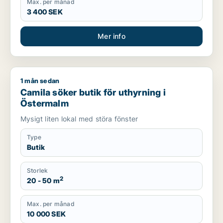
Max. per månad
3 400 SEK
Mer info
1 mån sedan
Camila söker butik för uthyrning i Östermalm
Camila söker butik för uthyrning i
Östermalm
Mysigt liten lokal med störa fönster
Type
Butik
Storlek
2
20 - 50 m
Max. per månad
10 000 SEK