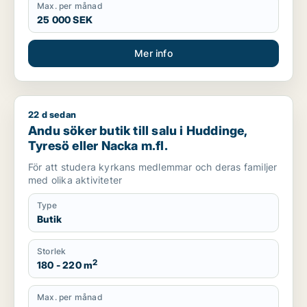
Max. per månad
25 000 SEK
Mer info
22 d sedan
Andu söker butik till salu i Huddinge, Tyresö eller Nacka m.fl
Andu söker butik till salu i Huddinge,
Tyresö eller Nacka m.fl.
För att studera kyrkans medlemmar och deras familjer
med olika aktiviteter
Type
Butik
Storlek
2
180 - 220 m
Max. per månad