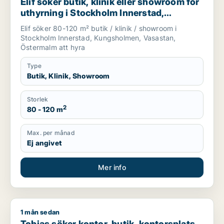
Elif söker butik, klinik eller showroom för
uthyrning i Stockholm Innerstad,
Kungsholmen eller Vasastan m.fl.
Elif söker 80-120 m² butik / klinik / showroom i
Stockholm Innerstad, Kungsholmen, Vasastan,
Östermalm att hyra
Type
Butik, Klinik, Showroom
Storlek
2
80 - 120 m
Max. per månad
Ej angivet
Mer info
1 mån sedan
Tobias söker kontor, butik, kontorsplats, klinik eller undervis
Tobias söker kontor, butik, kontorsplats,