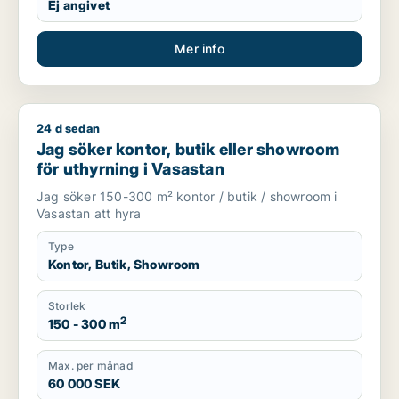
Ej angivet
Mer info
24 d sedan
Jag söker kontor, butik eller showroom för uthyrning i Vasas
Jag söker kontor, butik eller showroom
för uthyrning i Vasastan
Jag söker 150-300 m² kontor / butik / showroom i
Vasastan att hyra
Type
Kontor, Butik, Showroom
Storlek
2
150 - 300 m
Max. per månad
60 000 SEK