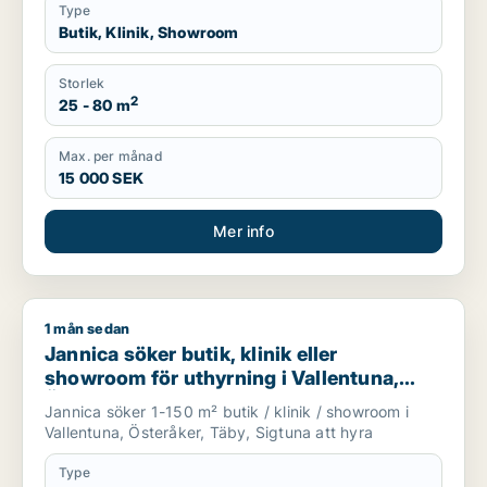
Type
Butik, Klinik, Showroom
Storlek
2
25 - 80 m
Max. per månad
15 000 SEK
Mer info
1 mån sedan
Jannica söker butik, klinik eller showroom för uthyrning i Val
Jannica söker butik, klinik eller
showroom för uthyrning i Vallentuna,
Österåker eller Täby m.fl.
Jannica söker 1-150 m² butik / klinik / showroom i
Vallentuna, Österåker, Täby, Sigtuna att hyra
Type