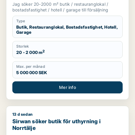
salu i Stockholms län
Jag söker 20-2000 m² butik / restauranglokal /
bostadsfastighet / hotell / garage till försäljning
Type
Butik, Restauranglokal, Bostadsfastighet, Hotell,
Garage
Storlek
2
20 - 2 000 m
Max. per månad
5 000 000 SEK
Mer info
13 d sedan
Sirwan söker butik för uthyrning i Norrtälje
Sirwan söker butik för uthyrning i
Norrtälje