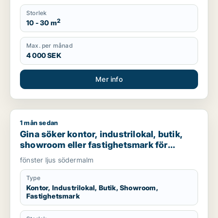
Storlek
2
10 - 30 m
Max. per månad
4 000 SEK
Mer info
1 mån sedan
Gina söker kontor, industrilokal, butik, showroom eller fast
Gina söker kontor, industrilokal, butik,
showroom eller fastighetsmark för
uthyrning i Södermalm
fönster ljus södermalm
Type
Kontor, Industrilokal, Butik, Showroom,
Fastighetsmark