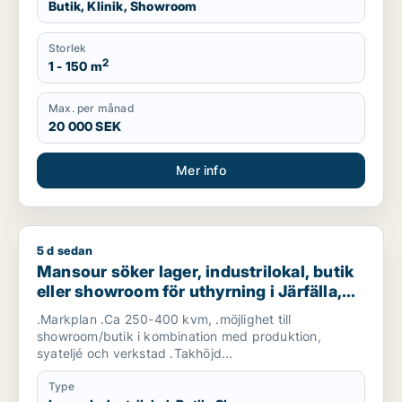
Butik, Klinik, Showroom
Storlek
2
1 - 150 m
Max. per månad
20 000 SEK
Mer info
5 d sedan
Mansour söker lager, industrilokal, butik eller showroom för u
Mansour söker lager, industrilokal, butik
eller showroom för uthyrning i Järfälla,
Danderyd eller Sollentuna m.fl.
.Markplan .Ca 250-400 kvm, .möjlighet till
showroom/butik i kombination med produktion,
syateljé och verkstad .Takhöjd...
Type