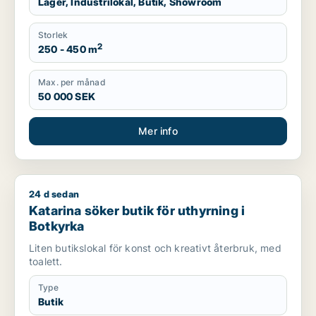
Lager, Industrilokal, Butik, Showroom
Storlek
2
250 - 450 m
Max. per månad
50 000 SEK
Mer info
24 d sedan
Katarina söker butik för uthyrning i Botkyrka
Katarina söker butik för uthyrning i
Botkyrka
Liten butikslokal för konst och kreativt återbruk, med
toalett.
Type
Butik