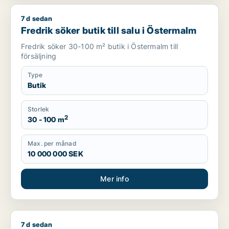
7 d sedan
Fredrik söker butik till salu i Östermalm
Fredrik söker butik till salu i Östermalm
Fredrik söker 30-100 m² butik i Östermalm till
försäljning
Type
Butik
Storlek
2
30 - 100 m
Max. per månad
10 000 000 SEK
Mer info
7 d sedan
Jag söker butik eller restauranglokal för uthyrning i Stockho