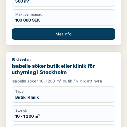
2
500 m
Max. per månad
100 000 SEK
Mer info
16 d sedan
Isabelle söker butik eller klinik för uthyrning i Stockholm
Isabelle söker butik eller klinik för
uthyrning i Stockholm
Isabelle söker 10-1200 m² butik / klinik att hyra
Type
Butik, Klinik
Storlek
2
10 - 1 200 m