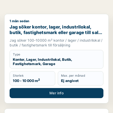
1 mån sedan
hotell eller garage till salu i Stockholms län
Jag söker kontor, lager, industrilokal, butik, fastighet
Jag söker kontor, lager, industrilokal,
butik, fastighetsmark eller garage till salu
i Vallentuna, Österåker eller Järfälla m.fl.
Jag söker 100-10000 m² kontor / lager / industrilokal /
butik / fastighetsmark till försäljning
Type
Kontor, Lager, Industrilokal, Butik,
Fastighetsmark, Garage
Storlek
Max. per månad
2
100 - 10 000 m
Ej angivet
Mer info