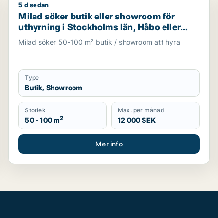
5 d sedan
ör uthyrning i Stockholms län
Milad söker butik eller showroom för uthyrning i Sto
Milad söker butik eller showroom för
uthyrning i Stockholms län, Håbo eller
Knivsta
Milad söker 50-100 m² butik / showroom att hyra
Type
Butik, Showroom
Storlek
Max. per månad
2
50 - 100 m
12 000 SEK
Mer info