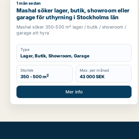
1 mån sedan
Mashal söker lager, butik, showroom eller garage f
Mashal söker lager, butik, showroom eller
garage för uthyrning i Stockholms län
Mashal söker 350-500 m² lager / butik / showroom /
garage att hyra
Type
Lager, Butik, Showroom, Garage
Storlek
Max. per månad
2
350 - 500 m
43 000 SEK
Mer info