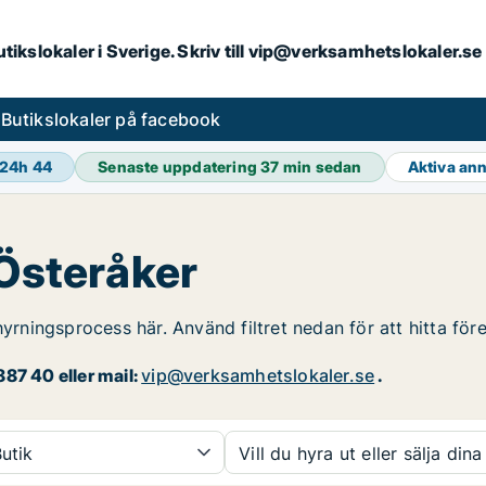
butikslokaler i Sverige. Skriv till vip@verksamhetslokaler.s
s
Butikslokaler på facebook
 24h
44
Senaste uppdatering
37 min sedan
Aktiva an
 Österåker
hyrningsprocess här. Använd filtret nedan för att hitta för
87 40 eller mail:
vip@verksamhetslokaler.se
.
utik
Vill du hyra ut eller sälja dina