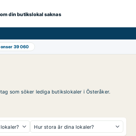
e om din butikslokal saknas
nonser
39 060
etag som söker lediga butikslokaler i Österåker.
 lokaler?
Hur stora är dina lokaler?