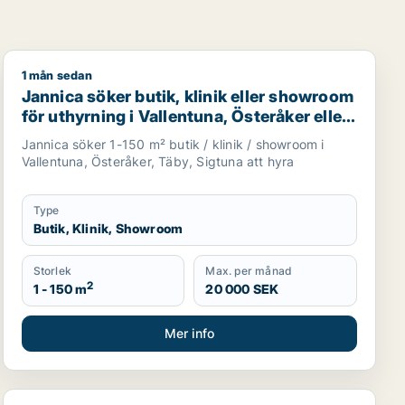
1 mån sedan
smark eller garage till salu i Vallentuna, Österåker eller Jär
Jannica söker butik, klinik eller showroom för uthyrning
Jannica söker butik, klinik eller showroom
för uthyrning i Vallentuna, Österåker eller
Täby m.fl.
Jannica söker 1-150 m² butik / klinik / showroom i
Vallentuna, Österåker, Täby, Sigtuna att hyra
Type
Butik, Klinik, Showroom
Storlek
Max. per månad
2
1 - 150 m
20 000 SEK
Mer info