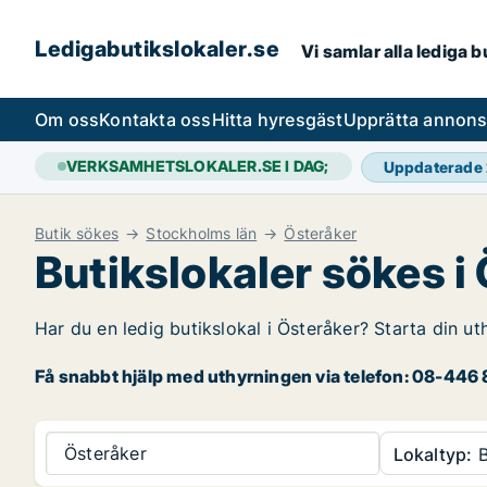
Ledigabutikslokaler.se
Vi samlar alla lediga 
Om oss
Kontakta oss
Hitta hyresgäst
Upprätta annon
VERKSAMHETSLOKALER.SE I DAG;
Uppdaterade
Butik sökes
Stockholms län
Österåker
Butikslokaler sökes i
Har du en ledig butikslokal i Österåker? Starta din ut
Få snabbt hjälp med uthyrningen via telefon: 08-446 8
Österåker
Lokaltyp:
B