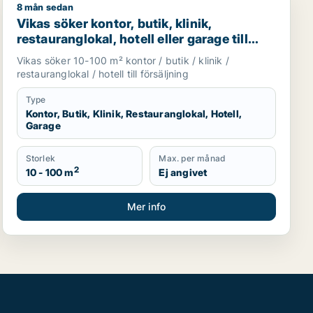
8 mån sedan
ckholms län, Håbo eller Knivsta
Vikas söker kontor, butik, klinik, restauranglokal, hotel
Vikas söker kontor, butik, klinik,
restauranglokal, hotell eller garage till
salu i Upplands Väsby, Vallentuna eller
Vikas söker 10-100 m² kontor / butik / klinik /
Österåker m.fl.
restauranglokal / hotell till försäljning
Type
Kontor, Butik, Klinik, Restauranglokal, Hotell,
Garage
Storlek
Max. per månad
2
10 - 100 m
Ej angivet
Mer info