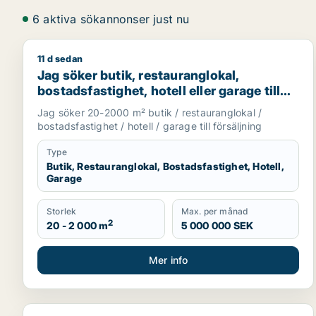
6 aktiva sökannonser just nu
11 d sedan
Jag söker butik, restauranglokal, bostadsfastighet, 
Jag söker butik, restauranglokal,
bostadsfastighet, hotell eller garage till
salu i Stockholms län
Jag söker 20-2000 m² butik / restauranglokal /
bostadsfastighet / hotell / garage till försäljning
Type
Butik, Restauranglokal, Bostadsfastighet, Hotell,
Garage
Storlek
Max. per månad
2
20 - 2 000 m
5 000 000 SEK
Mer info