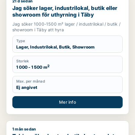
21 d sedan
Jag söker lager, industrilokal, butik eller showroom för uthyr
Jag söker lager, industrilokal, butik eller
showroom för uthyrning i Täby
Jag söker 1000-1500 m² lager / industrilokal / butik /
showroom i Täby att hyra
Type
Lager, Industrilokal, Butik, Showroom
Storlek
2
1 000 - 1 500 m
Max. per månad
Ej angivet
Mer info
1 mån sedan
Tobias söker kontor, butik, kontorsplats, klinik eller undervis