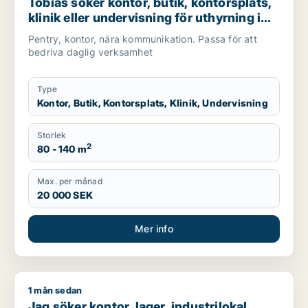
Tobias söker kontor, butik, kontorsplats,
klinik eller undervisning för uthyrning i
Täby
Pentry, kontor, nära kommunikation. Passa för att
bedriva daglig verksamhet
Type
Kontor, Butik, Kontorsplats, Klinik, Undervisning
Storlek
2
80 - 140 m
Max. per månad
20 000 SEK
Mer info
1 mån sedan
Jag söker kontor, lager, industrilokal, butik, fastighetsmark ell
Jag söker kontor, lager, industrilokal,