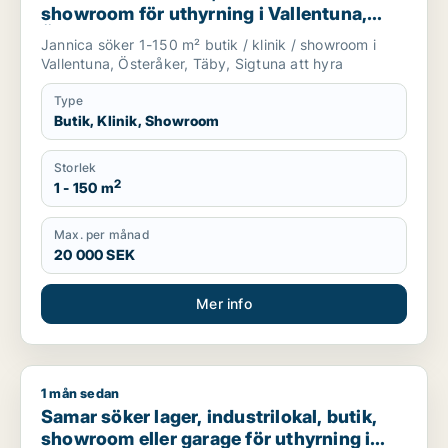
showroom för uthyrning i Vallentuna,
Österåker eller Täby m.fl.
Jannica söker 1-150 m² butik / klinik / showroom i
Vallentuna, Österåker, Täby, Sigtuna att hyra
Type
Butik, Klinik, Showroom
Storlek
2
1 - 150 m
Max. per månad
20 000 SEK
Mer info
1 mån sedan
Samar söker lager, industrilokal, butik, showroom eller garag
Samar söker lager, industrilokal, butik,
showroom eller garage för uthyrning i