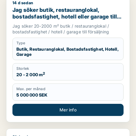
14 d sedan
Jag söker butik, restauranglokal, bostadsfastighet, hotell elle
Jag söker butik, restauranglokal,
bostadsfastighet, hotell eller garage till
salu i Stockholms län
Jag söker 20-2000 m² butik / restauranglokal /
bostadsfastighet / hotell / garage till försäljning
Type
Butik, Restauranglokal, Bostadsfastighet, Hotell,
Garage
Storlek
2
20 - 2 000 m
Max. per månad
5 000 000 SEK
Mer info