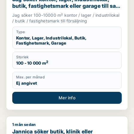
butik, fastighetsmark eller garage till salu
i Vallentuna, Österåker eller Järfälla m.fl.
Jag söker 100-10000 m² kontor / lager / industrilokal
/ butik / fastighetsmark till försäljning
Type
Kontor, Lager, Industrilokal, Butik,
Fastighetsmark, Garage
Storlek
2
100 - 10 000 m
Max. per månad
Ej angivet
Mer info
1 mån sedan
Jannica söker butik, klinik eller showroom för uthyrning i Val
Jannica söker butik, klinik eller