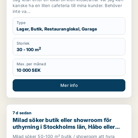
kanske ha en liten cafeteria till mina kunder. Behöver
inte va...
Type
Lager, Butik, Restauranglokal, Garage
Storlek
2
30 - 100 m
Max. per månad
10 000 SEK
Mer info
7 d sedan
Milad söker butik eller showroom för uthyrning i Stockholms 
Milad söker butik eller showroom för
uthyrning i Stockholms län, Håbo eller
Knivsta
Milad söker 50-100 m² butik / showroom att hyra