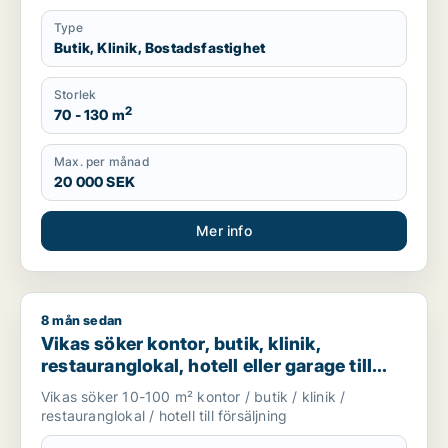
Type
Butik, Klinik, Bostadsfastighet
Storlek
2
70 - 130 m
Max. per månad
20 000 SEK
Mer info
8 mån sedan
Vikas söker kontor, butik, klinik, restauranglokal, hotell eller
Vikas söker kontor, butik, klinik,
restauranglokal, hotell eller garage till
salu i Upplands Väsby, Vallentuna eller
Vikas söker 10-100 m² kontor / butik / klinik /
Österåker m.fl.
restauranglokal / hotell till försäljning