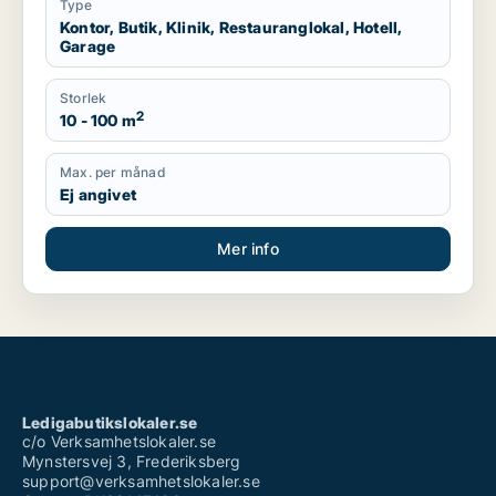
Type
Kontor, Butik, Klinik, Restauranglokal, Hotell,
Garage
Storlek
2
10 - 100 m
Max. per månad
Ej angivet
Mer info
Ledigabutikslokaler.se
c/o Verksamhetslokaler.se
Mynstersvej 3, Frederiksberg
support@verksamhetslokaler.se