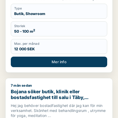
Type
Butik, Showroom
Storlek
2
50 - 100 m
Max. per månad
12 000 SEK
Mer info
7 mån sedan
Bojana söker butik, klinik eller bostadsfastighet till salu i T
Bojana söker butik, klinik eller
bostadsfastighet till salu i Täby,
Danderyd eller Stockholm Innerstad m.fl.
Hej jag behöver bostadfastighet där jag kan för min
verksamhet. Skönhet med behandlingsrum , utrymme
för yoga, meditation ...