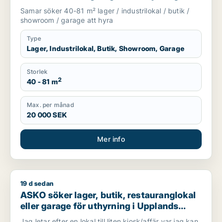
Upplands Väsby, Järfälla eller Täby m.fl.
Samar söker 40-81 m² lager / industrilokal / butik /
showroom / garage att hyra
Type
Lager, Industrilokal, Butik, Showroom, Garage
Storlek
2
40 - 81 m
Max. per månad
20 000 SEK
Mer info
19 d sedan
ASKO söker lager, butik, restauranglokal eller garage för uthy
ASKO söker lager, butik, restauranglokal
eller garage för uthyrning i Upplands
Väsby, Vallentuna eller Järfälla m.fl.
Jag letar efter en lokal till liten kiosk/affär var jag kan