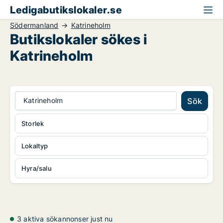
Ledigabutikslokaler.se
Södermanland
Katrineholm
Butikslokaler sökes i
Katrineholm
Katrineholm
Sök
Storlek
Lokaltyp
Hyra/salu
3 aktiva sökannonser just nu