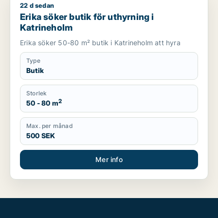
22 d sedan
Erika söker butik för uthyrning i Katrineholm
Erika söker butik för uthyrning i
Katrineholm
Erika söker 50-80 m² butik i Katrineholm att hyra
Type
Butik
Storlek
2
50 - 80 m
Max. per månad
500 SEK
Mer info