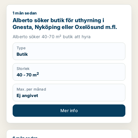
1 mån sedan
Alberto söker butik för uthyrning i Gnesta, Nyköping eller Ox
Alberto söker butik för uthyrning i
Gnesta, Nyköping eller Oxelösund m.fl.
Alberto söker 40-70 m² butik att hyra
Type
Butik
Storlek
2
40 - 70 m
Max. per månad
Ej angivet
Mer info