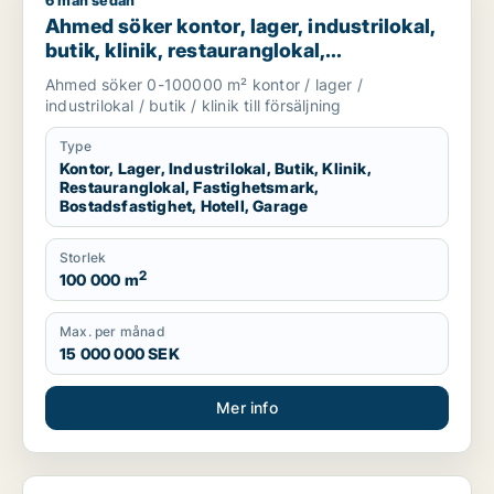
6 mån sedan
Ahmed söker kontor, lager, industrilokal, butik, klinik, restau
Ahmed söker kontor, lager, industrilokal,
butik, klinik, restauranglokal,
fastighetsmark, bostadsfastighet, hotell
Ahmed söker 0-100000 m² kontor / lager /
eller garage till salu i Nyköping,
industrilokal / butik / klinik till försäljning
Katrineholm eller Finspång m.fl.
Type
Kontor, Lager, Industrilokal, Butik, Klinik,
Restauranglokal, Fastighetsmark,
Bostadsfastighet, Hotell, Garage
Storlek
2
100 000 m
Max. per månad
15 000 000 SEK
Mer info