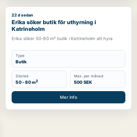
22 d sedan
er Eskilstuna
Erika söker butik för uthyrning i Katrineholm
Erika söker butik för uthyrning i
Katrineholm
Erika söker 50-80 m² butik i Katrineholm att hyra
Type
Butik
Storlek
Max. per månad
2
50 - 80 m
500 SEK
Mer info
tsmark till salu i Eskilstuna