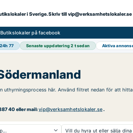
butikslokaler i Sverige. Skriv till vip@verksamhetslokaler.s
s
Butikslokaler på facebook
 24h
77
Senaste uppdatering
2 t sedan
Aktiva annons
i Södermanland
 uthyrningsprocess här. Använd filtret nedan för att hitta
87 40 eller mail:
vip@verksamhetslokaler.se
.
p...
Vill du hyra ut eller sälja dina