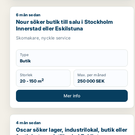
6 mån sedan
Nour söker butik till salu i Stockholm Innerstad ell
Nour söker butik till salu i Stockholm
Innerstad eller Eskilstuna
Skomakare, nyckle service
Type
Butik
Storlek
Max. per månad
2
20 - 150 m
250 000 SEK
Mer info
4 mån sedan
Oscar söker lager, industrilokal, butik eller fastighe
Oscar söker lager, industrilokal, butik eller