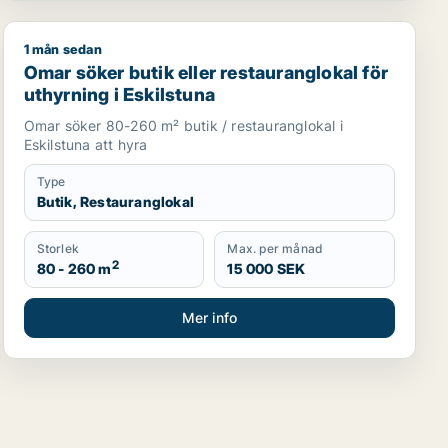
1 mån sedan
Omar söker butik eller restauranglokal för uthyrning i 
Omar söker butik eller restauranglokal för
uthyrning i Eskilstuna
Omar söker 80-260 m² butik / restauranglokal i
Eskilstuna att hyra
Type
Butik, Restauranglokal
Storlek
Max. per månad
2
80 - 260 m
15 000 SEK
Mer info