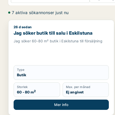
7 aktiva sökannonser just nu
26 d sedan
Jag söker butik till salu i Eskilstuna
Jag söker butik till salu i Eskilstuna
Jag söker 60-80 m² butik i Eskilstuna till försäljning
Type
Butik
Storlek
Max. per månad
2
60 - 80 m
Ej angivet
Mer info