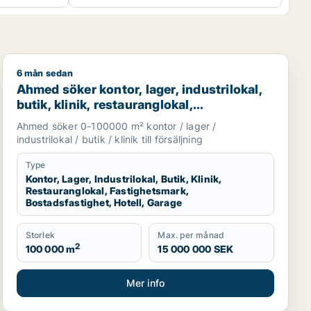
6 mån sedan
 eller Oxelösund m.fl.
Ahmed söker kontor, lager, industrilokal, butik, klinik, 
Ahmed söker kontor, lager, industrilokal,
butik, klinik, restauranglokal,
fastighetsmark, bostadsfastighet, hotell
Ahmed söker 0-100000 m² kontor / lager /
eller garage till salu i Nyköping,
industrilokal / butik / klinik till försäljning
Katrineholm eller Finspång m.fl.
Type
Kontor, Lager, Industrilokal, Butik, Klinik,
Restauranglokal, Fastighetsmark,
Bostadsfastighet, Hotell, Garage
Storlek
Max. per månad
2
100 000 m
15 000 000 SEK
Mer info