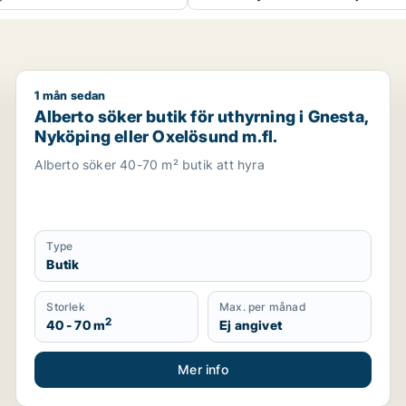
1 mån sedan
Alberto söker butik för uthyrning i Gnesta, Nyköping
Alberto söker butik för uthyrning i Gnesta,
Nyköping eller Oxelösund m.fl.
Alberto söker 40-70 m² butik att hyra
Type
Butik
Storlek
Max. per månad
2
40 - 70 m
Ej angivet
Mer info