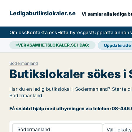
Ledigabutikslokaler.se
Vi samlar alla lediga 
Om oss
Kontakta oss
Hitta hyresgäst
Upprätta annon
VERKSAMHETSLOKALER.SE I DAG;
Uppdaterade
Södermanland
Butikslokaler sökes 
Har du en ledig butikslokal i Södermanland? Starta din
Södermanland.
Få snabbt hjälp med uthyrningen via telefon: 08-446 8
Södermanland
Välj lokalty