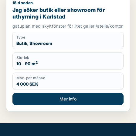
18 d sedan
Jag söker butik eller showroom för uthyrning i Karlstad
Jag söker butik eller showroom för
uthyrning i Karlstad
gatuplan med skyltfönster för litet galleri/atelje/kontor
Type
Butik, Showroom
Storlek
2
10 - 90 m
Max. per månad
4 000 SEK
Mer info