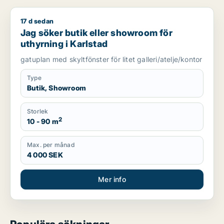
17 d sedan
Jag söker butik eller showroom för uthyrning i Karlstad
Jag söker butik eller showroom för
uthyrning i Karlstad
gatuplan med skyltfönster för litet galleri/atelje/kontor
Type
Butik, Showroom
Storlek
2
10 - 90 m
Max. per månad
4 000 SEK
Mer info