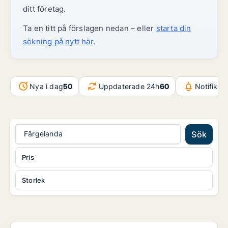
ditt företag.
Ta en titt på förslagen nedan – eller
starta din
sökning på nytt här
.
Nya i dag
50
Uppdaterade 24h
60
Notifikat
Färgelanda
Sök
Pris
Storlek
Butikslokal i Lidköping