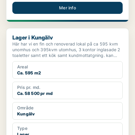
Mer info
Lager i Kungälv
Lager i Kungälv
Här har vi en fin och renoverad lokal på ca 595 kvm
unomhus och 395kvm utomhus, 3 kontor inglasade 2
toaletter samt ett kök samt kundmottatgning. kan
hyras u...
Areal
Ca. 595 m2
Pris pr. md.
Ca. 58 500 pr md
Område
Kungälv
Type
Lager