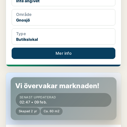
Inte angivet
Område
Gnosjö
Type
Butikslokal
Mer info
Butikslokal i Gnosjö
Vi övervakar marknaden!
SENAST UPPDATERAD
02:47 • 09 feb.
Skapad 2 yr
Ca. 60 m2