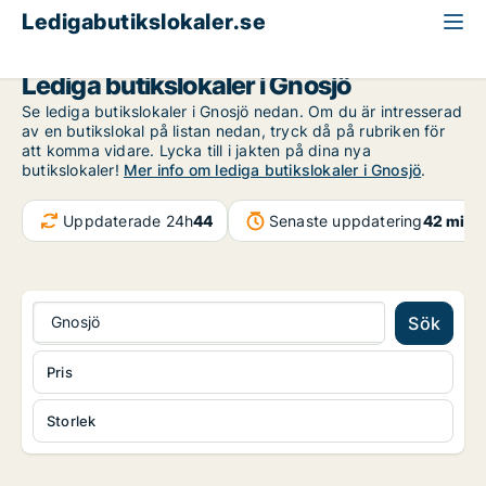
Ledigabutikslokaler.se
Jönköpings län
Gnosjö
Lediga butikslokaler i Gnosjö
Se lediga butikslokaler i Gnosjö nedan. Om du är intresserad
av en butikslokal på listan nedan, tryck då på rubriken för
att komma vidare. Lycka till i jakten på dina nya
butikslokaler!
Mer info om lediga butikslokaler i Gnosjö
.
Uppdaterade 24h
44
Senaste uppdatering
42 min 
Gnosjö
Sök
Pris
Storlek