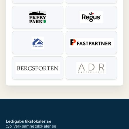
Ledigabutikslokaler.se
c/o Verksamhetslokaler.se