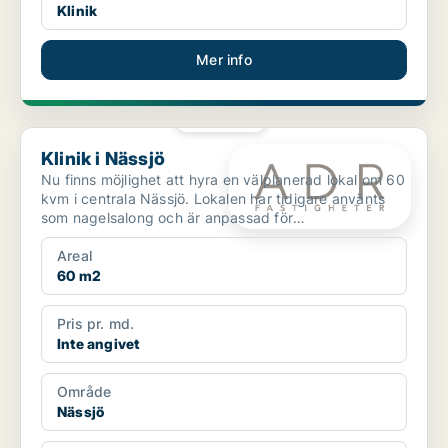
Klinik
Mer info
PLATINA
Klinik i Nässjö
Klinik i Nässjö
Nu finns möjlighet att hyra en välplanerad lokal om 60
kvm i centrala Nässjö. Lokalen har tidigare använts
som nagelsalong och är anpassad för
skönhetsverksa...
Areal
60 m2
Pris pr. md.
Inte angivet
Område
Nässjö