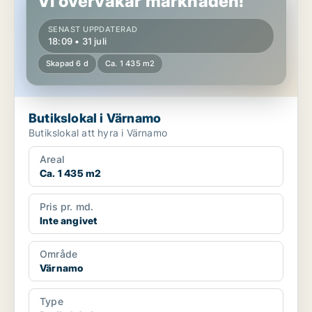
Vi övervakar marknaden!
SENAST UPPDATERAD
18:09 • 31 juli
Skapad 6 d
Ca. 1 435 m2
Butikslokal i Värnamo
Butikslokal att hyra i Värnamo
Areal
Ca. 1 435 m2
Pris pr. md.
Inte angivet
Område
Värnamo
Type