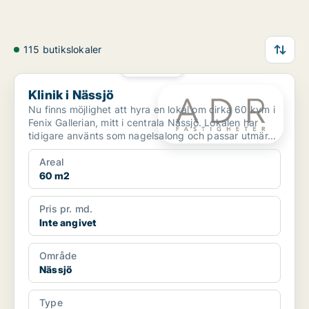
115 butikslokaler
PLATINA
Klinik i Nässjö
Klinik i Nässjö
Nu finns möjlighet att hyra en lokal om cirka 60 kvm i
Fenix Gallerian, mitt i centrala Nässjö. Lokalen har
tidigare använts som nagelsalong och passar utmär...
Areal
60 m2
Pris pr. md.
Inte angivet
Område
Nässjö
Type