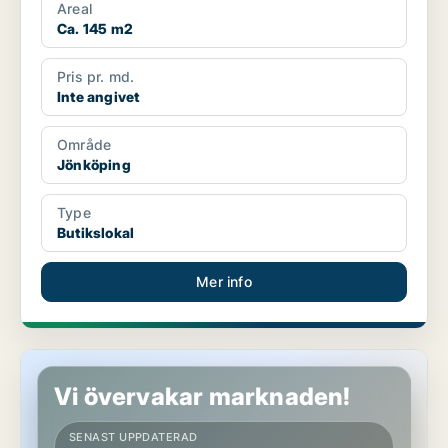
Areal
Ca. 145 m2
Pris pr. md.
Inte angivet
Område
Jönköping
Type
Butikslokal
Mer info
Butikslokal i Gnosjö
Vi övervakar marknaden!
SENAST UPPDATERAD