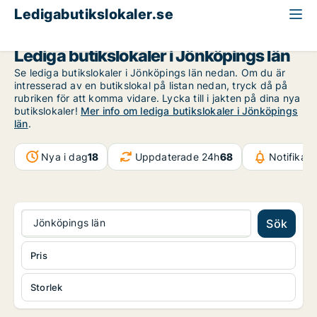
Ledigabutikslokaler.se
Jönköpings län
Lediga butikslokaler i Jönköpings län
Se lediga butikslokaler i Jönköpings län nedan. Om du är
intresserad av en butikslokal på listan nedan, tryck då på
rubriken för att komma vidare. Lycka till i jakten på dina nya
butikslokaler!
Mer info om lediga butikslokaler i Jönköpings
län
.
Nya i dag
18
Uppdaterade 24h
68
Notifikat
Jönköpings län
Sök
Pris
Storlek