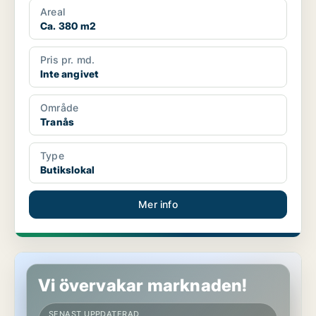
Areal
Ca. 380 m2
Pris pr. md.
Inte angivet
Område
Tranås
Type
Butikslokal
Mer info
Butikslokal i Nässjö
Vi övervakar marknaden!
SENAST UPPDATERAD