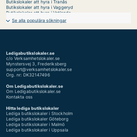
Butikslokaler att hyra i Tranås
Butikslokaler att hyra i Vaggeryd
Butikslokaler att hyra i Vetlanda
Butikslokaler att hyra i Värnamo
Se alla populära sökningar
Butikslokaler till salu i Aneby
Butikslokaler till salu i Eksjö
Butikslokaler till salu i Gislaved
Butikslokaler till salu i Gnosjö
Butikslokaler till salu i Habo
Butikslokaler till salu i Jönköping
Ledigabutikslokaler.se
Butikslokaler till salu i Mullsjö
c/o Verksamhetslokaler.se
Butikslokaler till salu i Nässjö
Mynstersvej 3, Frederiksberg
Butikslokaler till salu i Sävsjö
support@verksamhetslokaler.se
Butikslokaler till salu i Tranås
Org. nr: DK32147496
Butikslokaler till salu i Vaggeryd
Butikslokaler till salu i Vetlanda
Om Ledigabutikslokaler.se
Butikslokaler till salu i Värnamo
Om Ledigabutikslokaler.se
Kontakta oss
Hitta lediga butikslokaler
Lediga butikslokaler i Stockholm
Lediga butikslokaler Göteborg
Lediga butikslokaler i Malmö
Lediga butikslokaler i Uppsala