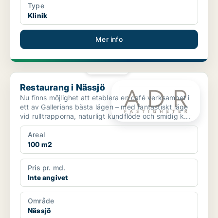
Type
Klinik
Mer info
PLATINA
Restaurang i Nässjö
Restaurang i Nässjö
Nu finns möjlighet att etablera en café verksamhet i
ett av Gallerians bästa lägen – med fantastiskt läge
vid rulltrapporna, naturligt kundflöde och smidig k...
Areal
100 m2
Pris pr. md.
Inte angivet
Område
Nässjö