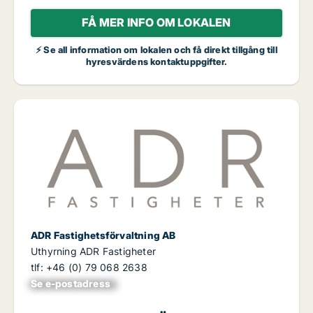
FÅ MER INFO OM LOKALEN
⚡ Se all information om lokalen och få direkt tillgång till
hyresvärdens kontaktuppgifter.
ADR Fastighetsförvaltning AB
Uthyrning ADR Fastigheter
tlf: +46 (0) 79 068 2638
Se e-postadress
xxxxxxxxxxxxxxx