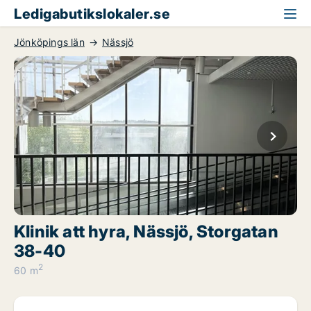
Ledigabutikslokaler.se
Jönköpings län
Nässjö
Klinik att hyra, Nässjö, Storgatan
38-40
2
60 m