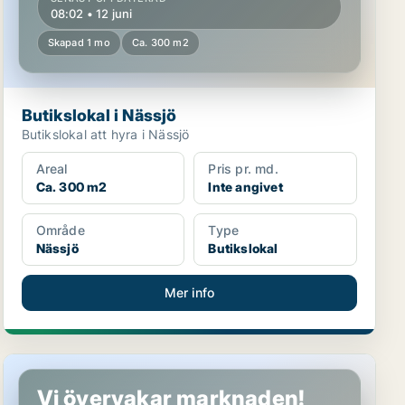
08:02 • 12 juni
Skapad 1 mo
Ca. 300 m2
Butikslokal i Nässjö
Butikslokal att hyra i Nässjö
Areal
Pris pr. md.
Ca. 300 m2
Inte angivet
Område
Type
Nässjö
Butikslokal
Mer info
Butikslokal i Nässjö
Vi övervakar marknaden!