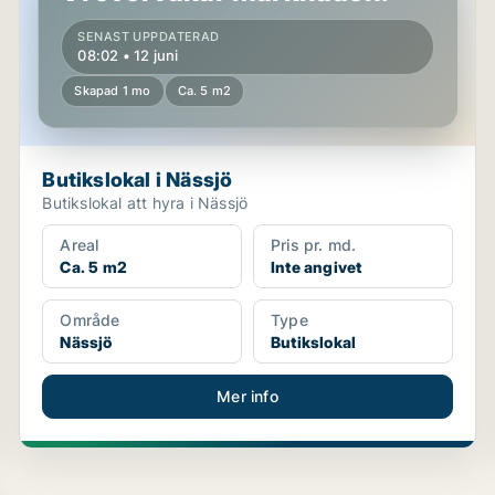
SENAST UPPDATERAD
08:02 • 12 juni
Skapad 1 mo
Ca. 5 m2
Butikslokal i Nässjö
Butikslokal att hyra i Nässjö
Areal
Pris pr. md.
Ca. 5 m2
Inte angivet
Område
Type
Nässjö
Butikslokal
Mer info