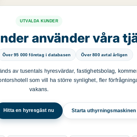
UTVALDA KUNDER
nder använder våra tj
Över 95 000 företag i databasen
Över 800 avtal årligen
nds av tusentals hyresvärdar, fastighetsbolag, kommer
ntorshotell som vill ha större synlighet, fler förfrågnin
vakans.
Hitta en hyresgäst nu
Starta uthyrningsmaskine