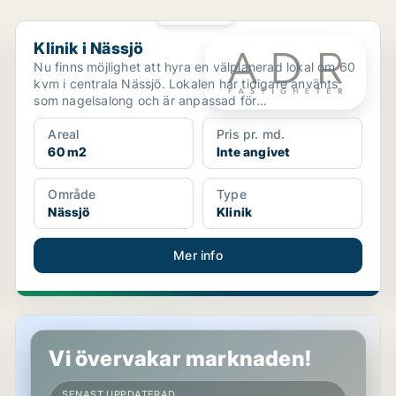
PLATINA
Klinik i Nässjö
Klinik i Nässjö
Nu finns möjlighet att hyra en välplanerad lokal om 60
kvm i centrala Nässjö. Lokalen har tidigare använts
som nagelsalong och är anpassad för
skönhetsverksa...
Areal
Pris pr. md.
60 m2
Inte angivet
Område
Type
Nässjö
Klinik
Mer info
Butikslokal i Nässjö
Vi övervakar marknaden!
SENAST UPPDATERAD