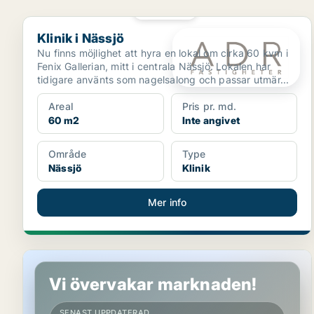
PLATINA
Klinik i Nässjö
Klinik i Nässjö
Nu finns möjlighet att hyra en lokal om cirka 60 kvm i
Fenix Gallerian, mitt i centrala Nässjö. Lokalen har
tidigare använts som nagelsalong och passar utmär...
Areal
Pris pr. md.
60 m2
Inte angivet
Område
Type
Nässjö
Klinik
Mer info
Butikslokal i Nässjö
Vi övervakar marknaden!
SENAST UPPDATERAD