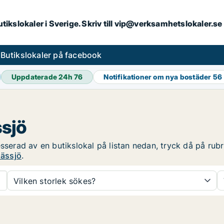
butikslokaler i Sverige. Skriv till vip@verksamhetslokaler.s
s
Butikslokaler på facebook
Uppdaterade 24h
76
Notifikationer om nya bostäder
56
ssjö
sserad av en butikslokal på listan nedan, tryck då på rubri
Nässjö
.
Vilken storlek sökes?