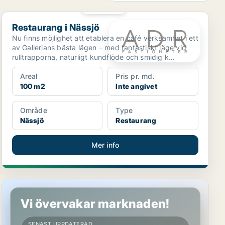
PLATINA
Restaurang i Nässjö
Restaurang i Nässjö
Nu finns möjlighet att etablera en café verksamhet i ett
av Gallerians bästa lägen – med fantastiskt läge vid
rulltrapporna, naturligt kundflöde och smidig k...
Areal
Pris pr. md.
100 m2
Inte angivet
Område
Type
Nässjö
Restaurang
Mer info
Butikslokal i Nässjö
Vi övervakar marknaden!
SENAST UPPDATERAD