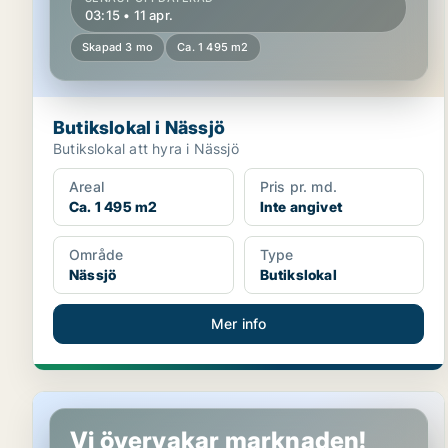
03:15 • 11 apr.
Skapad 3 mo
Ca. 1 495 m2
Butikslokal i Nässjö
Butikslokal att hyra i Nässjö
Areal
Pris pr. md.
Ca. 1 495 m2
Inte angivet
Område
Type
Nässjö
Butikslokal
Mer info
Butikslokal i Nässjö
Vi övervakar marknaden!