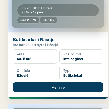
SENAST UPPDATERAD
08:02 • 12 juni
Skapad 1 mo
Ca. 5 m2
Butikslokal i Nässjö
Butikslokal att hyra i Nässjö
Areal
Pris pr. md.
Ca. 5 m2
Inte angivet
Område
Type
Nässjö
Butikslokal
Mer info
Butikslokal i Nässjö