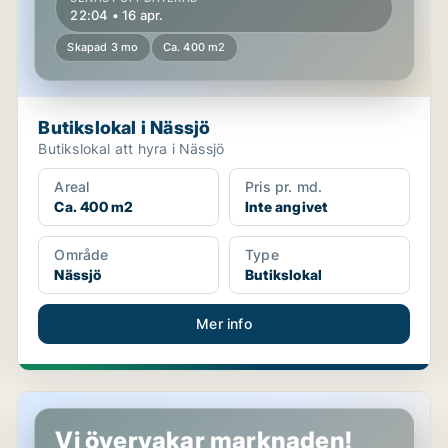
22:04 • 16 apr.
Skapad 3 mo
Ca. 400 m2
Butikslokal i Nässjö
Butikslokal att hyra i Nässjö
Areal
Pris pr. md.
Ca. 400 m2
Inte angivet
Område
Type
Nässjö
Butikslokal
Mer info
Butikslokal i Nässjö
Vi övervakar marknaden!