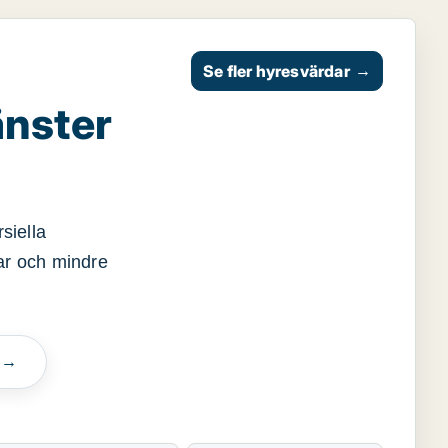
Se fler hyresvärdar
→
änster
siella
gar och mindre
n →