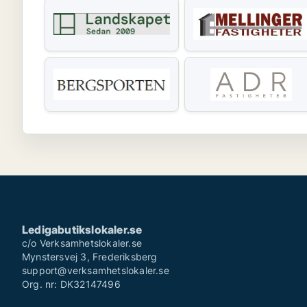
Ledigabutikslokaler.se
c/o Verksamhetslokaler.se
Mynstersvej 3, Frederiksberg
support@verksamhetslokaler.se
Org. nr: DK32147496