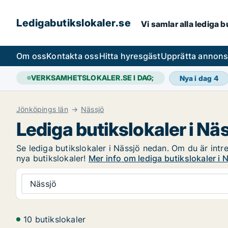
Ledigabutikslokaler.se
Vi samlar alla lediga 
Om oss
Kontakta oss
Hitta hyresgäst
Upprätta annon
VERKSAMHETSLOKALER.SE I DAG;
Nya i dag
4
Jönköpings län
Nässjö
Lediga butikslokaler i Nä
Se lediga butikslokaler i Nässjö nedan. Om du är intre
nya butikslokaler!
Mer info om lediga butikslokaler i 
Nässjö
10 butikslokaler