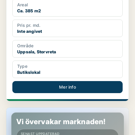
Areal
Ca. 385 m2
Pris pr. md.
Inte angivet
Område
Uppsala, Storvreta
Type
Butikslokal
Mer info
Butikslokal i Leksand, Insjön
Vi övervakar marknaden!
SENAST UPPDATERAD