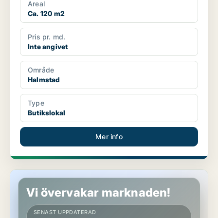
Areal
Ca. 120 m2
Pris pr. md.
Inte angivet
Område
Halmstad
Type
Butikslokal
Mer info
Butikslokal i Malmö Centrum
Vi övervakar marknaden!
SENAST UPPDATERAD