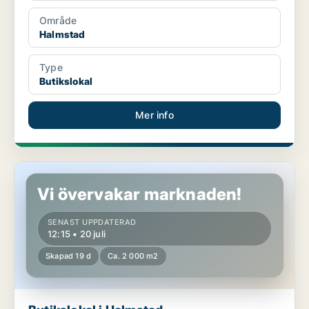
Område
Halmstad
Type
Butikslokal
Mer info
Butikslokal i Halmstad
Vi övervakar marknaden!
SENAST UPPDATERAD
12:15 • 20 juli
Skapad 19 d
Ca. 2 000 m2