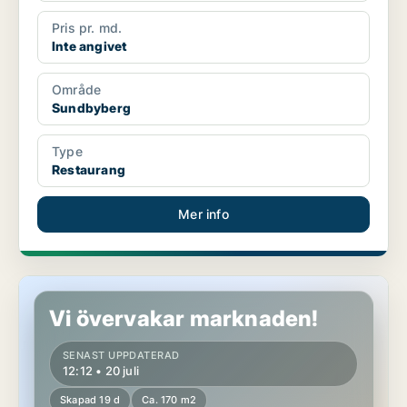
Pris pr. md.
Inte angivet
Område
Sundbyberg
Type
Restaurang
Mer info
Butikslokal i Askim-Frölunda-Högsbo
Vi övervakar marknaden!
SENAST UPPDATERAD
12:12 • 20 juli
Skapad 19 d
Ca. 170 m2