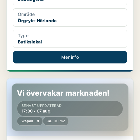
Område
Örgryte-Härlanda
Type
Butikslokal
Mer info
Butikslokal i Eslöv
Vi övervakar marknaden!
SENAST UPPDATERAD
17:00 • 07 aug.
Skapad 1 d
Ca. 110 m2