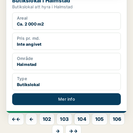
Butikslokal i Halmstad
Butikslokal att hyra i Halmstad
Areal
Ca. 2 000 m2
Pris pr. md.
Inte angivet
Område
Halmstad
Type
Butikslokal
Mer info
←←
←
102
103
104
105
106
→
→→