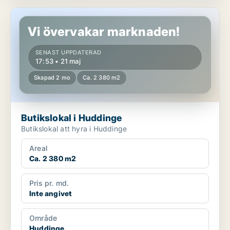
Butikslokal i Huddinge
Vi övervakar marknaden!
SENAST UPPDATERAD
17:53 • 21 maj
Skapad 2 mo
Ca. 2 380 m2
Butikslokal i Huddinge
Butikslokal att hyra i Huddinge
Areal
Ca. 2 380 m2
Pris pr. md.
Inte angivet
Område
Huddinge