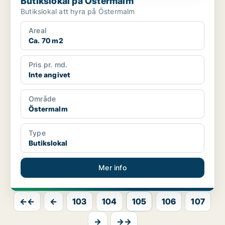
Butikslokal på Östermalm
Butikslokal att hyra på Östermalm
Areal
Ca. 70 m2
Pris pr. md.
Inte angivet
Område
Östermalm
Type
Butikslokal
Mer info
←←
←
103
104
105
106
107
→
→→