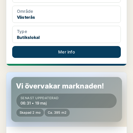
Område
Västerås
Type
Butikslokal
Mer info
Butikslokal i Umeå
Vi övervakar marknaden!
SENAST UPPDATERAD
06:31 • 19 maj
Skapad 2 mo
Ca. 395 m2