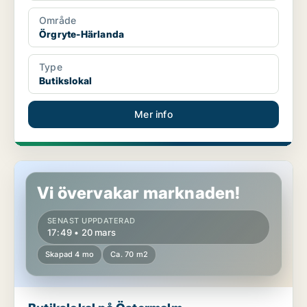
Område
Örgryte-Härlanda
Type
Butikslokal
Mer info
Butikslokal på Östermalm
Vi övervakar marknaden!
SENAST UPPDATERAD
17:49 • 20 mars
Skapad 4 mo
Ca. 70 m2