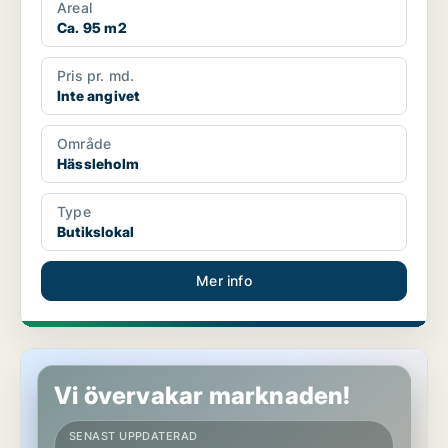
Areal
Ca. 95 m2
Pris pr. md.
Inte angivet
Område
Hässleholm
Type
Butikslokal
Mer info
Butikslokal på Södermalm
Vi övervakar marknaden!
SENAST UPPDATERAD