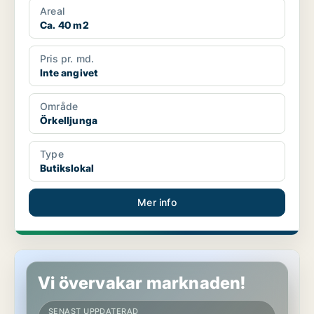
Areal
Ca. 40 m2
Pris pr. md.
Inte angivet
Område
Örkelljunga
Type
Butikslokal
Mer info
Butikslokal i Staffanstorp
Vi övervakar marknaden!
SENAST UPPDATERAD