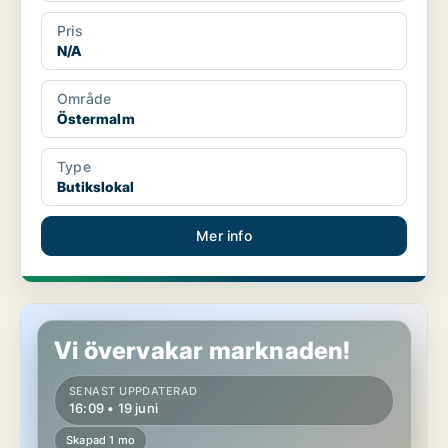
Pris
N/A
Område
Östermalm
Type
Butikslokal
Mer info
Butikslokal i Enköping
Vi övervakar marknaden!
SENAST UPPDATERAD
16:09 • 19 juni
Skapad 1 mo