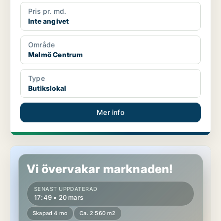
Pris pr. md.
Inte angivet
Område
Malmö Centrum
Type
Butikslokal
Mer info
Butikslokal i Västerort
Vi övervakar marknaden!
SENAST UPPDATERAD
17:49 • 20 mars
Skapad 4 mo
Ca. 2 560 m2