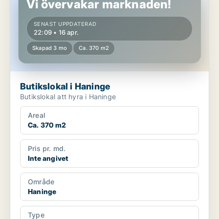
Vi övervakar marknaden!
SENAST UPPDATERAD
22:09 • 16 apr.
Skapad 3 mo
Ca. 370 m2
Butikslokal i Haninge
Butikslokal att hyra i Haninge
Areal
Ca. 370 m2
Pris pr. md.
Inte angivet
Område
Haninge
Type