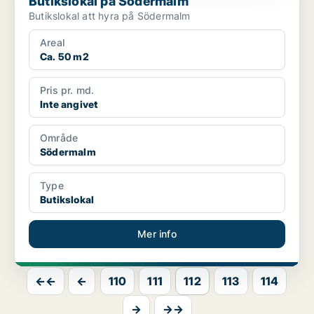
Butikslokal på Södermalm
Butikslokal att hyra på Södermalm
Areal
Ca. 50 m2
Pris pr. md.
Inte angivet
Område
Södermalm
Type
Butikslokal
Mer info
←←
←
110
111
112
113
114
→
→→