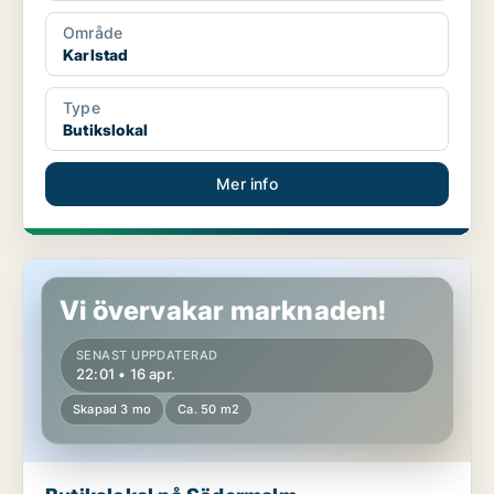
Område
Karlstad
Type
Butikslokal
Mer info
Butikslokal på Södermalm
Vi övervakar marknaden!
SENAST UPPDATERAD
22:01 • 16 apr.
Skapad 3 mo
Ca. 50 m2