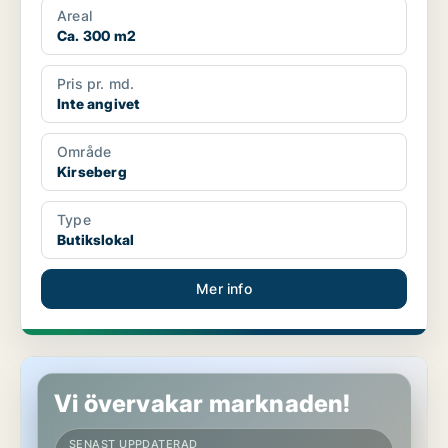
Areal
Ca. 300 m2
Pris pr. md.
Inte angivet
Område
Kirseberg
Type
Butikslokal
Mer info
Butikslokal i Örgryte-Härlanda
Vi övervakar marknaden!
SENAST UPPDATERAD