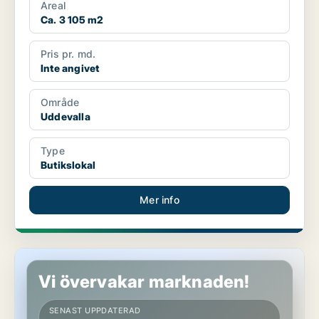
Areal
Ca. 3 105 m2
Pris pr. md.
Inte angivet
Område
Uddevalla
Type
Butikslokal
Mer info
Butikslokal i Malmö Centrum
Vi övervakar marknaden!
SENAST UPPDATERAD