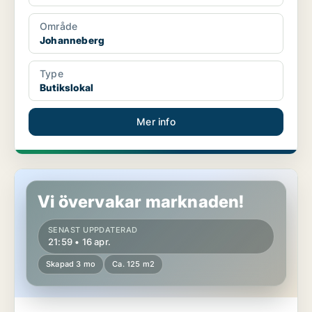
Område
Johanneberg
Type
Butikslokal
Mer info
Butikslokal på Gärdet/Djurgården
Vi övervakar marknaden!
SENAST UPPDATERAD
21:59 • 16 apr.
Skapad 3 mo
Ca. 125 m2