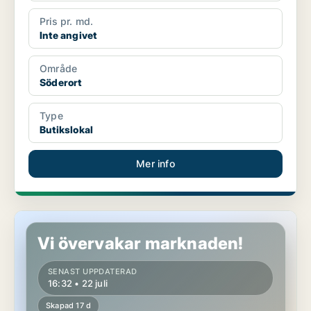
Pris pr. md.
Inte angivet
Område
Söderort
Type
Butikslokal
Mer info
Butikslokal i Haninge, Brandbergen
Vi övervakar marknaden!
SENAST UPPDATERAD
16:32 • 22 juli
Skapad 17 d