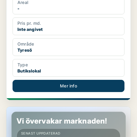
Areal
-
Pris pr. md.
Inte angivet
Område
Tyresö
Type
Butikslokal
Mer info
Butikslokal i Södertälje
Vi övervakar marknaden!
SENAST UPPDATERAD