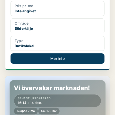
Pris pr. md.
Inte angivet
Område
Södertälje
Type
Butikslokal
Mer info
Butikslokal i Örgryte-Härlanda
Vi övervakar marknaden!
SENAST UPPDATERAD
16:14 • 14 dec.
Skapad 7 mo
Ca. 120 m2