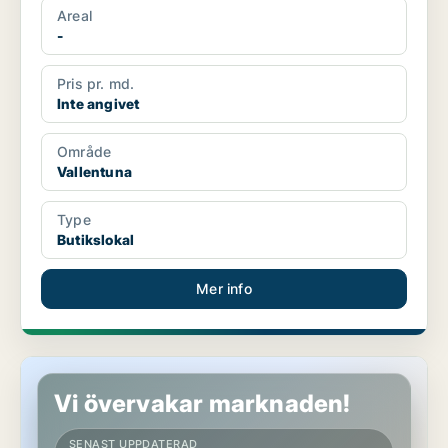
Areal
-
Pris pr. md.
Inte angivet
Område
Vallentuna
Type
Butikslokal
Mer info
Butikslokal i Tyresö
Vi övervakar marknaden!
SENAST UPPDATERAD