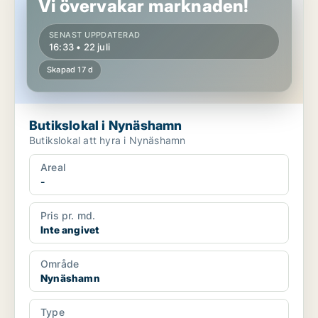
Vi övervakar marknaden!
SENAST UPPDATERAD
16:33 • 22 juli
Skapad 17 d
Butikslokal i Nynäshamn
Butikslokal att hyra i Nynäshamn
Areal
-
Pris pr. md.
Inte angivet
Område
Nynäshamn
Type