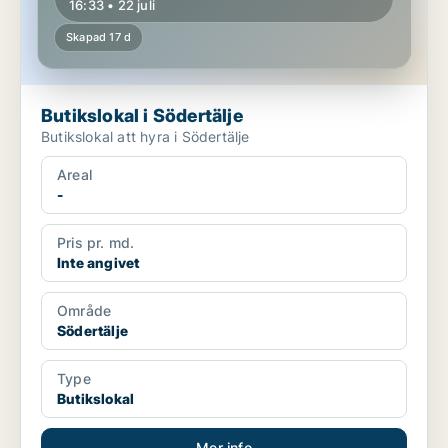
16:33 • 22 juli
Skapad 17 d
Butikslokal i Södertälje
Butikslokal att hyra i Södertälje
Areal
-
Pris pr. md.
Inte angivet
Område
Södertälje
Type
Butikslokal
Mer info