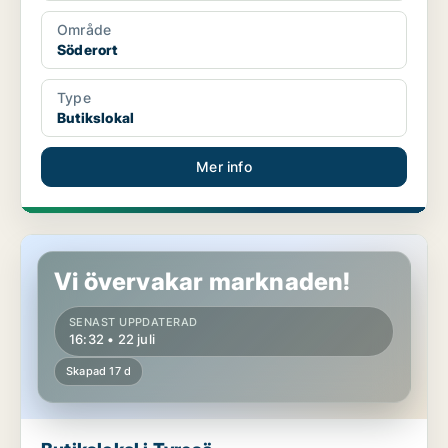
Område
Söderort
Type
Butikslokal
Mer info
Butikslokal i Tyresö
Vi övervakar marknaden!
SENAST UPPDATERAD
16:32 • 22 juli
Skapad 17 d