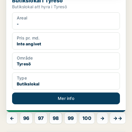
Butikslokal i Tyresö
Butikslokal att hyra i Tyresö
Areal
-
Pris pr. md.
Inte angivet
Område
Tyresö
Type
Butikslokal
Mer info
←
96
97
98
99
100
→
→→