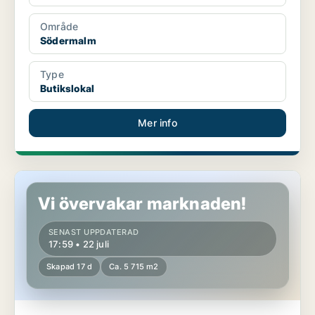
Område
Södermalm
Type
Butikslokal
Mer info
Butikslokal i Göteborg Centrum
Vi övervakar marknaden!
SENAST UPPDATERAD
17:59 • 22 juli
Skapad 17 d
Ca. 5 715 m2